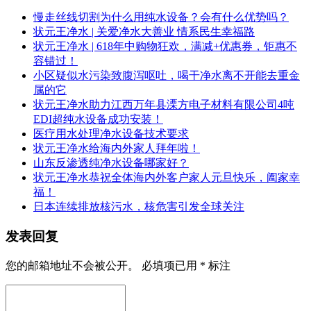
慢走丝线切割为什么用纯水设备？会有什么优势吗？
状元王净水 | 关爱净水大善业 情系民生幸福路
状元王净水 | 618年中购物狂欢，满减+优惠券，钜惠不
容错过！
小区疑似水污染致腹泻呕吐，喝干净水离不开能去重金
属的它
状元王净水助力江西万年县溧方电子材料有限公司4吨
EDI超纯水设备成功安装！
医疗用水处理净水设备技术要求
状元王净水给海内外家人拜年啦！
山东反渗透纯净水设备哪家好？
状元王净水恭祝全体海内外客户家人元旦快乐，阖家幸
福！
日本连续排放核污水，核危害引发全球关注
发表回复
您的邮箱地址不会被公开。
必填项已用
*
标注