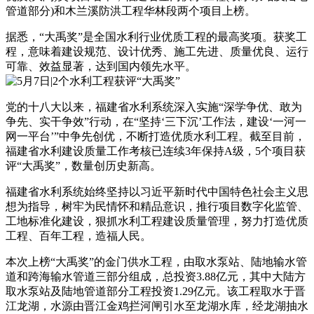
管道部分)和木兰溪防洪工程华林段两个项目上榜。
据悉，“大禹奖”是全国水利行业优质工程的最高奖项。获奖工
程，意味着建设规范、设计优秀、施工先进、质量优良、运行
可靠、效益显著，达到国内领先水平。
党的十八大以来，福建省水利系统深入实施“深学争优、敢为
争先、实干争效”行动，在“坚持‘三下沉’工作法，建设‘一河一
网一平台’”中争先创优，不断打造优质水利工程。截至目前，
福建省水利建设质量工作考核已连续3年保持A级，5个项目获
评“大禹奖”，数量创历史新高。
福建省水利系统始终坚持以习近平新时代中国特色社会主义思
想为指导，树牢为民情怀和精品意识，推行项目数字化监管、
工地标准化建设，狠抓水利工程建设质量管理，努力打造优质
工程、百年工程，造福人民。
本次上榜“大禹奖”的金门供水工程，由取水泵站、陆地输水管
道和跨海输水管道三部分组成，总投资3.88亿元，其中大陆方
取水泵站及陆地管道部分工程投资1.29亿元。该工程取水于晋
江龙湖，水源由晋江金鸡拦河闸引水至龙湖水库，经龙湖抽水