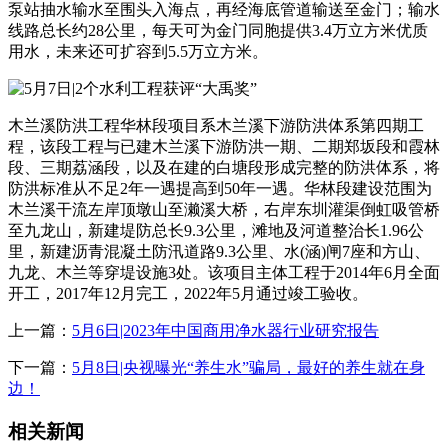
泵站抽水输水至围头入海点，再经海底管道输送至金门；输水
线路总长约28公里，每天可为金门同胞提供3.4万立方米优质
用水，未来还可扩容到5.5万立方米。
木兰溪防洪工程华林段项目系木兰溪下游防洪体系第四期工
程，该段工程与已建木兰溪下游防洪一期、二期郑坂段和霞林
段、三期荔涵段，以及在建的白塘段形成完整的防洪体系，将
防洪标准从不足2年一遇提高到50年一遇。华林段建设范围为
木兰溪干流左岸顶墩山至濑溪大桥，右岸东圳灌渠倒虹吸管桥
至九龙山，新建堤防总长9.3公里，滩地及河道整治长1.96公
里，新建沥青混凝土防汛道路9.3公里、水(涵)闸7座和方山、
九龙、木兰等穿堤设施3处。该项目主体工程于2014年6月全面
开工，2017年12月完工，2022年5月通过竣工验收。
上一篇：
5月6日|2023年中国商用净水器行业研究报告
下一篇：
5月8日|央视曝光“养生水”骗局，最好的养生就在身
边！
相关新闻