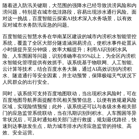
随着进入防汛关键期，大范围的强降水已经导致洪涝风险和内
涝问题，特别是在城市低洼路段，容易出现涉水通行风险。面
对这一挑战，百度智能云探索AI技术深入水务场景，以有效
应对城市水务防汛应急的问题。
百度智能云智慧水务在华南某区建设的城市内涝积水智能管控
系统，覆盖了全区大部分隧道涵洞易涝点，使积水事件处置从
小时级提升至分钟级，效率大幅提升；利用AI识别积水风
险、人车围困等问题，识别准确率在95%以上，为全区内涝积
水智能化管理提供有效抓手。该系统基于物联网、人工智能、
云计算等技术，结合百度水务大脑，通过AI高效识别内涝积
水、隧道通行等安全因素，并主动预警，保障极端天气状况下
人民群众的出行安全。
同时，该系统可支持百度地图联动，当出现积水风险时，可在
百度地图导航界面提醒市民相关预警信息，以便有效规避风险
区域，实现险情预报；此外，该系统还可以与各级水务相关部
门的应急监管系统联动，当在汛期识别到积水、人车围困等异
常状况后，可及时通知相关部门进行救援，规划最优路径，快
速到达事故发生点，助力城市排水内涝应急监管的持续、高
效、安全运营。