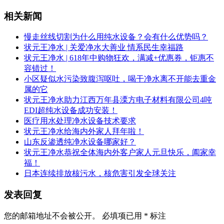
相关新闻
慢走丝线切割为什么用纯水设备？会有什么优势吗？
状元王净水 | 关爱净水大善业 情系民生幸福路
状元王净水 | 618年中购物狂欢，满减+优惠券，钜惠不
容错过！
小区疑似水污染致腹泻呕吐，喝干净水离不开能去重金
属的它
状元王净水助力江西万年县溧方电子材料有限公司4吨
EDI超纯水设备成功安装！
医疗用水处理净水设备技术要求
状元王净水给海内外家人拜年啦！
山东反渗透纯净水设备哪家好？
状元王净水恭祝全体海内外客户家人元旦快乐，阖家幸
福！
日本连续排放核污水，核危害引发全球关注
发表回复
您的邮箱地址不会被公开。
必填项已用
*
标注