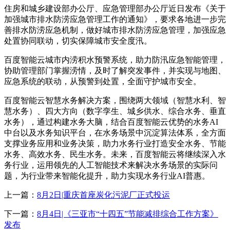
住房和城乡建设部办公厅、应急管理部办公厅近日发布《关于
加强城市排水防涝应急管理工作的通知》，要求各地进一步完
善排水防涝应急机制，做好城市排水防涝应急管理，加强应急
处置协同联动，切实保障城市安全度汛。
百度智能云城市内涝积水预警系统，助力防汛应急智能管理，
协助管理部门掌握涝情，及时了解突发事件，并实现与地图、
应急系统的联动，从预警到处置，全面守护城市安全。
百度智能云智慧水务解决方案，围绕两大领域（智慧水利、智
慧水务）、四大方向（数字孪生、城乡供水、综合水务、垂直
水务），通过构建水务大脑，结合百度智能云优势的水务AI
中台以及水务知识平台，在水务场景中沉淀算法体系，全方面
支撑业务应用和业务决策，助力水务行业打造安全水务、节能
水务、高效水务、民生水务。未来，百度智能云将继续深入水
务行业，运用领先的人工智能技术来解决水务场景的实际问
题，为行业带来智能化提升，助力实现水务行业AI普惠。
上一篇：
8月2日|重庆首座炭化污泥厂正式投运
下一篇：
8月4日|《三亚市“十四五”节能减排综合工作方案》
发布