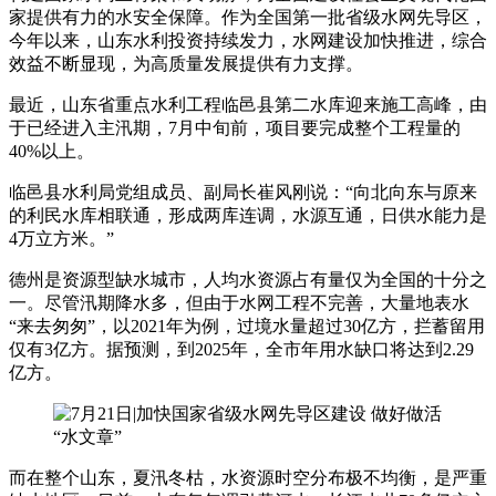
家提供有力的水安全保障。作为全国第一批省级水网先导区，
今年以来，山东水利投资持续发力，水网建设加快推进，综合
效益不断显现，为高质量发展提供有力支撑。
最近，山东省重点水利工程临邑县第二水库迎来施工高峰，由
于已经进入主汛期，7月中旬前，项目要完成整个工程量的
40%以上。
临邑县水利局党组成员、副局长崔风刚说：“向北向东与原来
的利民水库相联通，形成两库连调，水源互通，日供水能力是
4万立方米。”
德州是资源型缺水城市，人均水资源占有量仅为全国的十分之
一。尽管汛期降水多，但由于水网工程不完善，大量地表水
“来去匆匆”，以2021年为例，过境水量超过30亿方，拦蓄留用
仅有3亿方。据预测，到2025年，全市年用水缺口将达到2.29
亿方。
而在整个山东，夏汛冬枯，水资源时空分布极不均衡，是严重