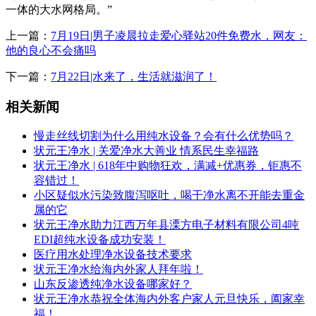
一体的大水网格局。”
上一篇：
7月19日|男子凌晨拉走爱心驿站20件免费水，网友：
他的良心不会痛吗
下一篇：
7月22日|水来了，生活就滋润了！
相关新闻
慢走丝线切割为什么用纯水设备？会有什么优势吗？
状元王净水 | 关爱净水大善业 情系民生幸福路
状元王净水 | 618年中购物狂欢，满减+优惠券，钜惠不
容错过！
小区疑似水污染致腹泻呕吐，喝干净水离不开能去重金
属的它
状元王净水助力江西万年县溧方电子材料有限公司4吨
EDI超纯水设备成功安装！
医疗用水处理净水设备技术要求
状元王净水给海内外家人拜年啦！
山东反渗透纯净水设备哪家好？
状元王净水恭祝全体海内外客户家人元旦快乐，阖家幸
福！