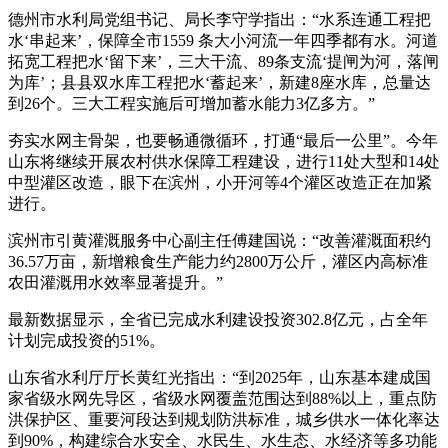
德州市水利局党组书记、局长李守学指出：“水系连通工程把
水‘串起来’，保障全市1559 条大小河流一年四季都有水。河道
拓宽工程把水‘留下来’，三大干流、89条支流‘提闸为河，落闸
为库’；县县双水库工程把水‘蓄起来’，新建8座水库，总量达
到26个。三大工程实施后可增加蓄水能力3亿多方。”
夯实水网主骨架，也要畅通微循环，打通“最后一公里”。今年
山东将继续开展农村供水保障工程建设，进行11处大型和14处
中型灌区改造，眼下在滨州，小开河等4个灌区改造正在加紧
进行。
滨州市引黄灌溉服务中心副主任傅建国说：“改善灌溉面积约
36.57万亩，新增粮食生产能力约2800万公斤，灌区内高标准
农田灌溉用水效率显著提升。”
最新数据显示，全省已完成水利建设投资302.8亿元，占全年
计划完成投资的51%。
山东省水利厅厅长黄红光指出：“到2025年，山东基本建成国
家省级水网先导区，省级水网覆盖范围达到88%以上，重点防
洪保护区、重要河段达到规划防洪标准，城乡供水一体化率达
到90%，构建综合水安全、水民生、水生态、水经济等多功能