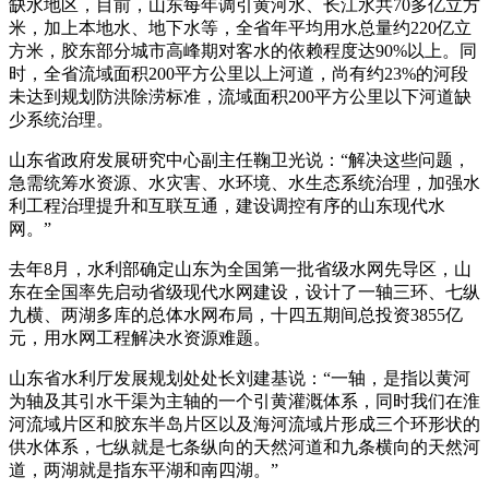
缺水地区，目前，山东每年调引黄河水、长江水共70多亿立方
米，加上本地水、地下水等，全省年平均用水总量约220亿立
方米，胶东部分城市高峰期对客水的依赖程度达90%以上。同
时，全省流域面积200平方公里以上河道，尚有约23%的河段
未达到规划防洪除涝标准，流域面积200平方公里以下河道缺
少系统治理。
山东省政府发展研究中心副主任鞠卫光说：“解决这些问题，
急需统筹水资源、水灾害、水环境、水生态系统治理，加强水
利工程治理提升和互联互通，建设调控有序的山东现代水
网。”
去年8月，水利部确定山东为全国第一批省级水网先导区，山
东在全国率先启动省级现代水网建设，设计了一轴三环、七纵
九横、两湖多库的总体水网布局，十四五期间总投资3855亿
元，用水网工程解决水资源难题。
山东省水利厅发展规划处处长刘建基说：“一轴，是指以黄河
为轴及其引水干渠为主轴的一个引黄灌溉体系，同时我们在淮
河流域片区和胶东半岛片区以及海河流域片形成三个环形状的
供水体系，七纵就是七条纵向的天然河道和九条横向的天然河
道，两湖就是指东平湖和南四湖。”