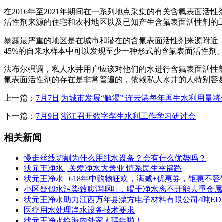
在2016年至2021年期间在一系列地点采集的有关含氟表
活性剂来源的住宅和农村地区以及已知产生含氟表面活性剂的
暴露最严重的地区是在城市和潜在的含氟表面活性剂来源附近
45%的自来水样本中可以发现至少一种形式的含氟表面活性剂
法布尔强调，私人水井用户应该对他们的水进行含氟表面活性
氟表面活性剂的存在是非常普遍的，依赖私人水井的人特别容
上一篇：
7月7日|为城市发展“解渴” 连云港每年再生水利用量将达
下一篇：
7月9日|浙江召开数字孪生水利工作学习研讨会
相关新闻
慢走丝线切割为什么用纯水设备？会有什么优势吗？
状元王净水 | 关爱净水大善业 情系民生幸福路
状元王净水 | 618年中购物狂欢，满减+优惠券，钜惠不
小区疑似水污染致腹泻呕吐，喝干净水离不开能去重金属
状元王净水助力江西万年县溧方电子材料有限公司4吨ED
医疗用水处理净水设备技术要求
状元王净水给海内外家人拜年啦！