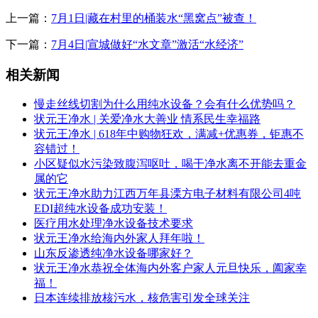
上一篇：
7月1日|藏在村里的桶装水“黑窝点”被查！
下一篇：
7月4日|宣城做好“水文章”激活“水经济”
相关新闻
慢走丝线切割为什么用纯水设备？会有什么优势吗？
状元王净水 | 关爱净水大善业 情系民生幸福路
状元王净水 | 618年中购物狂欢，满减+优惠券，钜惠不
容错过！
小区疑似水污染致腹泻呕吐，喝干净水离不开能去重金
属的它
状元王净水助力江西万年县溧方电子材料有限公司4吨
EDI超纯水设备成功安装！
医疗用水处理净水设备技术要求
状元王净水给海内外家人拜年啦！
山东反渗透纯净水设备哪家好？
状元王净水恭祝全体海内外客户家人元旦快乐，阖家幸
福！
日本连续排放核污水，核危害引发全球关注