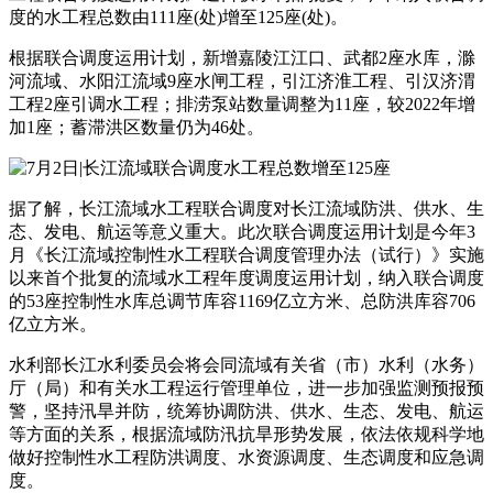
度的水工程总数由111座(处)增至125座(处)。
根据联合调度运用计划，新增嘉陵江江口、武都2座水库，滁
河流域、水阳江流域9座水闸工程，引江济淮工程、引汉济渭
工程2座引调水工程；排涝泵站数量调整为11座，较2022年增
加1座；蓄滞洪区数量仍为46处。
据了解，长江流域水工程联合调度对长江流域防洪、供水、生
态、发电、航运等意义重大。此次联合调度运用计划是今年3
月《长江流域控制性水工程联合调度管理办法（试行）》实施
以来首个批复的流域水工程年度调度运用计划，纳入联合调度
的53座控制性水库总调节库容1169亿立方米、总防洪库容706
亿立方米。
水利部长江水利委员会将会同流域有关省（市）水利（水务）
厅（局）和有关水工程运行管理单位，进一步加强监测预报预
警，坚持汛旱并防，统筹协调防洪、供水、生态、发电、航运
等方面的关系，根据流域防汛抗旱形势发展，依法依规科学地
做好控制性水工程防洪调度、水资源调度、生态调度和应急调
度。