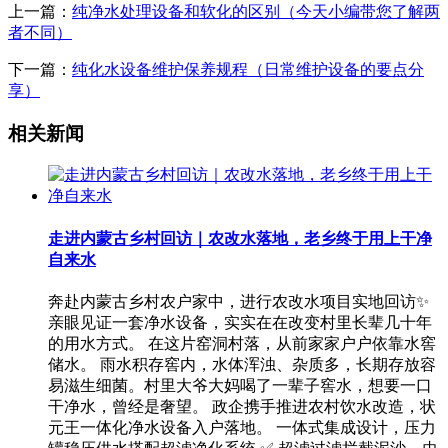
上一篇：
纯净水处理设备和软化的区别（今天小编带您了解两
者不同）
下一篇：
纯化水设备维护保养规程（日常维护设备的要点分
享）
相关新闻
走进内蒙古乡村回访｜农改水落地，老乡终于用上干净
自来水
奔赴内蒙古乡村农户家中，进行农改水项目实地回访✨
亲眼见证一套净水设备，实实在在改变村里长辈几十年
的用水方式。 在这片窑洞村落，从前家家户户依靠水窖
储水。 雨水积存窖内，水体浑浊、杂质多，长期存放容
易滋生细菌。村里大爷大妈喝了一辈子窖水，想要一口
干净水，曾经是奢望。 政企携手推进农村饮水改造，状
元王一体化净水设备入户落地。 一体式集成设计，压力