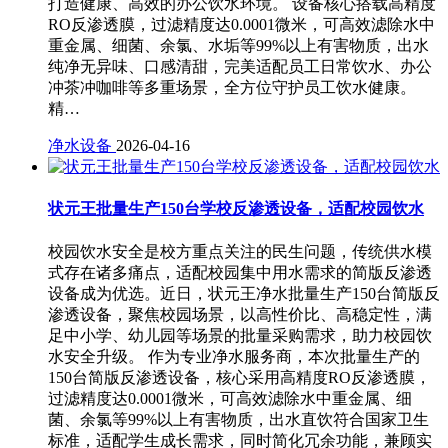
打造健康、高效的办公饮水环境。 设备核心搭载高精度
RO反渗透膜，过滤精度达0.0001微米，可高效滤除水中
重金属、细菌、余氯、水垢等99%以上有害物质，出水
纯净无异味、口感清甜，完美适配员工日常饮水、办公
冲茶冲咖啡等多重场景，全方位守护员工饮水健康。
精…
净水设备
2026-04-16
状元王批量生产150台学校反渗透设备，适配校园饮水
校园饮水安全是校方重点关注的民生问题，传统供水模
式存在诸多痛点，适配校园集中用水需求的简版反渗透
设备成为优选。近日，状元王净水批量生产150台简版反
渗透设备，聚焦校园场景，以高性价比、高稳定性，满
足中小学、幼儿园等场景的批量采购需求，助力校园饮
水安全升级。 作为专业净水服务商，本次批量生产的
150台简版反渗透设备，核心采用高精度RO反渗透膜，
过滤精度达0.0001微米，可高效滤除水中重金属、细
菌、余氯等99%以上有害物质，出水直饮符合国家卫生
标准，适配学生成长需求，同时简化冗余功能，兼顾实