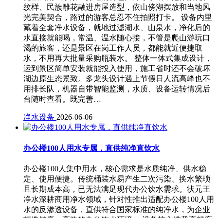
纹样、民族雕花融进房屋造型，依山傍湖摆放和当地风
光完美契合，路过的游客总忍不住拍照打卡。 设备内里
藏着全套净水设备，就地过滤湖水、山泉水，净化后的
水直接就能喝，常温、温水随心接，不管是爬山游玩口
渴的旅客，还是景区在岗工作人员，都能就近便捷取
水，不用再大批量采购瓶装水。 整体一体式集成设计，
运到景区简单安装就能投入使用，施工省时还不会破坏
湖边原生态景致。多龙头设计遇上节假日人流高峰也不
用排长队，机器自带智能监测，水质、设备运转情况后
台随时查看。既完善…
净水设备
2026-06-06
办公楼100人用水专属，直供纯净直饮水
办公楼100人集中用水，核心需求是水质纯净、供水稳
定、使用便捷。传统桶装水易产生二次污染、换水繁琐
且长期成本高，已无法满足现代办公饮水需求。状元王
净水深耕商用净水领域，针对性推出适配办公楼100人用
水的反渗透设备，直供符合国家标准的纯净水，为企业