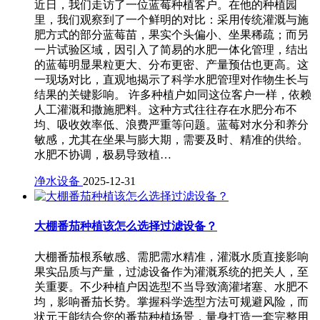
近日，我们走访了一位蓝莓种植客户。在他的种植园
里，我们观察到了一个鲜明的对比：采用传统灌溉与施
肥方式的部分蓝莓苗，果实个头偏小、坐果稀疏；而另
一片试验区域，因引入了简易的水肥一体化管理，结出
的蓝莓明显果粒更大、分布更密、产量预估也更高。这
一现场对比，直观地揭示了科学水肥管理对作物生长与
结果的关键影响。 许多种植户如同这位客户一样，依赖
人工灌溉和撒施肥料。这种方式往往存在水肥分布不
均、吸收效率低、浪费严重等问题。蓝莓对水分和养分
敏感，尤其在坐果与膨大期，需要及时、精准的供给。
水肥不协调，极易导致植…
净水设备
2025-12-31
大棚番茄种植该怎么选择过滤设备？
大棚番茄根系敏感、需肥需水精准，灌溉水质直接影响
果实品质与产量，过滤设备作为灌溉系统的把关人，至
关重要。不少种植户因选型不当导致滴灌堵塞、水肥不
均，影响番茄长势。掌握科学选型方法可规避风险，而
状元王能结合您的番茄种植场景，量身打造一套完整用