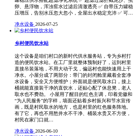
罐稳压供水搭配超滤净化系统 ✅ 超滤过滤拦截泥沙、虫
卵、悬浮物，浑浊窖水过滤后清澈透亮 ✅ 自带压力罐稳
压增压，告别水压忽大忽小，全屋出水稳定充沛 ✅ 可…
净水设备
2026-07-25
乡村便民饮水站
这个设备是咱们村口的新时代供水服务站，专为乡村打
造的便民饮水站。在工厂里就整体预制好了，运到村里
直接吊装落地，不用大动干戈，偏远村也能快速用上干
净水。小屋分成了两部分：带门的封闭舱里藏着全套净
水设备，安全又方便维护；外面就是便民取水口，接上
桶就能直接装干净的直饮水，还贴心配了休息凳，老人
取水也不费劲。 小屋用了醒目的红色主调，印着党徽和
“为人民服务”的字样，墙面还贴着乡村振兴和节水宣传
画，既是村民取水的地方，也是村里的红色服务阵地。
有了它，再也不用愁井水不干净、桶装水贵又不方便，
村民在家门口就…
净水设备
2026-06-10