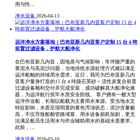
用与性…
净水设备
2026-04-13
远洋净水方案落地｜巴布亚新几内亚客户定制 15 台 4 吨
前置过滤设备，护航大船净化
在巴布亚新几内亚，因地质与气候影响，常伴随严重的
黄泥水与高泥沙问题，当地传统水源处理方式难以满足
远洋船舶的持续用水需求。近日，我司为巴布亚新几内
亚客户量身打造的15 台 4 吨级石英砂 + 活性炭复合前置
过滤设备顺利交付并完成安装，成功破解其大船净化难
题，为远洋航行筑牢水质安全防线。 客户拥有一艘大型
远洋作业船，长期以船载为主要用水来源。受当地水文
特征影响，水质呈现明显的黄色浑浊状态，泥沙含量极
高，不仅导致船舶管路堵塞、用水设备损耗加剧，更无
法满足船员生活用水与作业辅助用水的基础水质要求。
此前，…
净水设备
2026-03-10