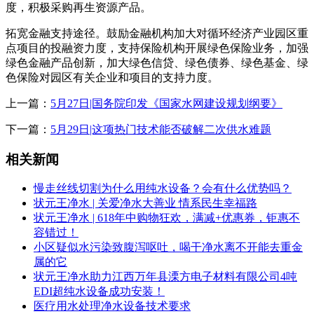
度，积极采购再生资源产品。
拓宽金融支持途径。鼓励金融机构加大对循环经济产业园区重
点项目的投融资力度，支持保险机构开展绿色保险业务，加强
绿色金融产品创新，加大绿色信贷、绿色债券、绿色基金、绿
色保险对园区有关企业和项目的支持力度。
上一篇：
5月27日|国务院印发《国家水网建设规划纲要》
下一篇：
5月29日|这项热门技术能否破解二次供水难题
相关新闻
慢走丝线切割为什么用纯水设备？会有什么优势吗？
状元王净水 | 关爱净水大善业 情系民生幸福路
状元王净水 | 618年中购物狂欢，满减+优惠券，钜惠不
容错过！
小区疑似水污染致腹泻呕吐，喝干净水离不开能去重金
属的它
状元王净水助力江西万年县溧方电子材料有限公司4吨
EDI超纯水设备成功安装！
医疗用水处理净水设备技术要求