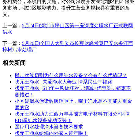
务相契合，本项目的实施，对公司深度开发湖北地区的环保业
务市场，增加区域影响力、提升主营业务规模具有重要的意
义。
上一篇：
5月24日|深圳市坪山区第一座深度处理水厂正式联网
供水
下一篇：
5月26日|全国人大副委员长蔡达峰考察巴安水务江西
樟树污水处理厂
相关新闻
慢走丝线切割为什么用纯水设备？会有什么优势吗？
状元王净水 | 关爱净水大善业 情系民生幸福路
状元王净水 | 618年中购物狂欢，满减+优惠券，钜惠不
容错过！
小区疑似水污染致腹泻呕吐，喝干净水离不开能去重金
属的它
状元王净水助力江西万年县溧方电子材料有限公司4吨
EDI超纯水设备成功安装！
医疗用水处理净水设备技术要求
状元王净水给海内外家人拜年啦！