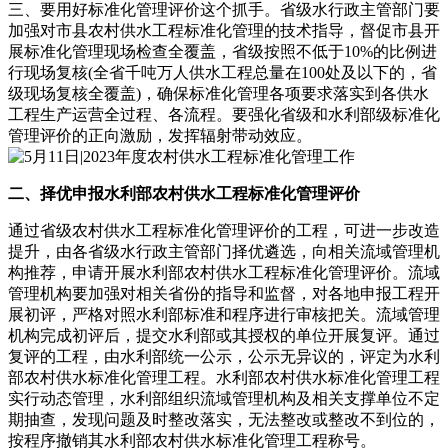
三、要用好标准化管理评价这个抓手。省级水行政主管部门要
加强对市县农村供水工程标准化管理的技术指导，督促市县开
展标准化管理现场检查全覆盖，省级按照不低于10%的比例进
行现场复核(全省千吨万人供水工程总量在100处及以下的，省
级现场复核全覆盖)，确保标准化管理各项要求落实到各供水
工程生产运营全过程、各流程。要强化省级和水利部级标准化
管理评价的正向激励，发挥辐射带动效应。
二、择优申报水利部农村供水工程标准化管理评价
通过省级农村供水工程标准化管理评价的工程，可进一步改造
提升，由各省级水行政主管部门择优遴选，向相关流域管理机
构推荐，申请开展水利部农村供水工程标准化管理评价。流域
管理机构要加强对相关省份的指导和监督，对各地申报工程开
展初评，严格对照水利部标准和程序进行审核把关。流域管理
机构完成初评后，提交水利部或其授权的单位开展复评。通过
复评的工程，由水利部统一公示，公示无异议的，评定为水利
部农村供水标准化管理工程。水利部农村供水标准化管理工程
实行动态管理，水利部组织流域管理机构及相关支撑单位不定
期抽查，发现问题及时整改落实，无法整改或整改不到位的，
按程序撤销其水利部农村供水标准化管理工程称号。