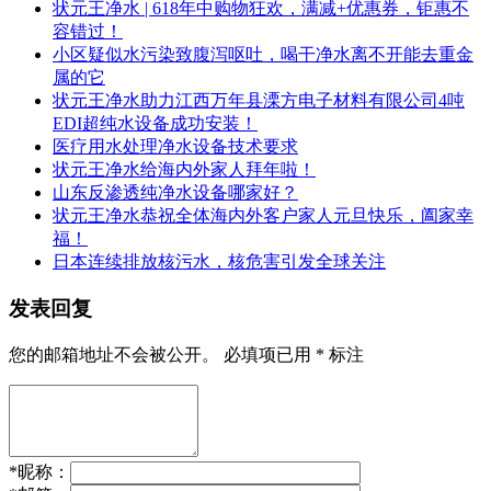
状元王净水 | 618年中购物狂欢，满减+优惠券，钜惠不
容错过！
小区疑似水污染致腹泻呕吐，喝干净水离不开能去重金
属的它
状元王净水助力江西万年县溧方电子材料有限公司4吨
EDI超纯水设备成功安装！
医疗用水处理净水设备技术要求
状元王净水给海内外家人拜年啦！
山东反渗透纯净水设备哪家好？
状元王净水恭祝全体海内外客户家人元旦快乐，阖家幸
福！
日本连续排放核污水，核危害引发全球关注
发表回复
您的邮箱地址不会被公开。
必填项已用
*
标注
*
昵称：