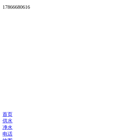
17866680616
首页
供水
净水
电话