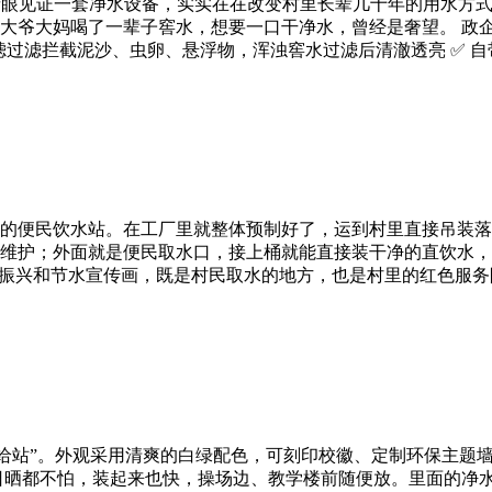
亲眼见证一套净水设备，实实在在改变村里长辈几十年的用水方式
大爷大妈喝了一辈子窖水，想要一口干净水，曾经是奢望。 政
滤过滤拦截泥沙、虫卵、悬浮物，浑浊窖水过滤后清澈透亮 ✅ 
的便民饮水站。在工厂里就整体预制好了，运到村里直接吊装落
维护；外面就是便民取水口，接上桶就能直接装干净的直饮水，
村振兴和节水宣传画，既是村民取水的地方，也是村里的红色服务
给站”。外观采用清爽的白绿配色，可刻印校徽、定制环保主题墙
日晒都不怕，装起来也快，操场边、教学楼前随便放。里面的净