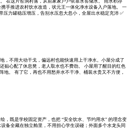
。 在这片窑洞村落，从前家家户户依靠水窖储水。 雨水积存
企携手推进农村饮水改造，状元王一体化净水设备入户落地。 一
自带压力罐稳压增压，告别水压忽大忽小，全屋出水稳定充沛 ✅
地，不用大动干戈，偏远村也能快速用上干净水。小屋分成了
还贴心配了休息凳，老人取水也不费劲。 小屋用了醒目的红色
阵地。 有了它，再也不用愁井水不干净、桶装水贵又不方便，
绘，既是学校固定资产，也把 “安全饮水、节约用水” 的理念变
水设备全藏在独立舱里，不用担心学生误碰；外面多个水龙头同