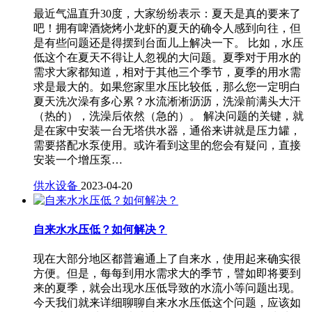
最近气温直升30度，大家纷纷表示：夏天是真的要来了
吧！拥有啤酒烧烤小龙虾的夏天的确令人感到向往，但
是有些问题还是得摆到台面儿上解决一下。 比如，水压
低这个在夏天不得让人忽视的大问题。夏季对于用水的
需求大家都知道，相对于其他三个季节，夏季的用水需
求是最大的。如果您家里水压比较低，那么您一定明白
夏天洗次澡有多心累？水流淅淅沥沥，洗澡前满头大汗
（热的），洗澡后依然（急的）。 解决问题的关键，就
是在家中安装一台无塔供水器，通俗来讲就是压力罐，
需要搭配水泵使用。或许看到这里的您会有疑问，直接
安装一个增压泵…
供水设备
2023-04-20
自来水水压低？如何解决？
现在大部分地区都普遍通上了自来水，使用起来确实很
方便。但是，每每到用水需求大的季节，譬如即将要到
来的夏季，就会出现水压低导致的水流小等问题出现。
今天我们就来详细聊聊自来水水压低这个问题，应该如