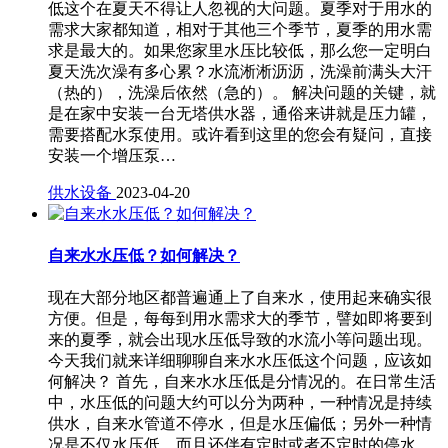
低这个在夏天不得让人忽视的大问题。夏季对于用水的
需求大家都知道，相对于其他三个季节，夏季的用水需
求是最大的。如果您家里水压比较低，那么您一定明白
夏天洗次澡有多心累？水流淅淅沥沥，洗澡前满头大汗
（热的），洗澡后依然（急的）。 解决问题的关键，就
是在家中安装一台无塔供水器，通俗来讲就是压力罐，
需要搭配水泵使用。或许看到这里的您会有疑问，直接
安装一个增压泵…
供水设备
2023-04-20
自来水水压低？如何解决？
现在大部分地区都普遍通上了自来水，使用起来确实很
方便。但是，每每到用水需求大的季节，譬如即将要到
来的夏季，就会出现水压低导致的水流小等问题出现。
今天我们就来详细聊聊自来水水压低这个问题，应该如
何解决？ 首先，自来水水压低是分情况的。在日常生活
中，水压低的问题大约可以分为两种，一种情况是持续
供水，自来水管道不停水，但是水压偏低；另外一种情
况是不仅水压低，而且还伴有定时或者不定时的停水。