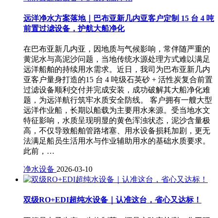
远洋净水方案落地｜巴布亚新几内亚客户定制 15 台 4 吨
前置过滤设备，护航大船净化
在巴布亚新几内亚，因地质与气候影响，常伴随严重的
黄泥水与高泥沙问题，当地传统水源处理方式难以满足
远洋船舶的持续用水需求。近日，我司为巴布亚新几内
亚客户量身打造的15 台 4 吨级石英砂 + 活性炭复合前置
过滤设备顺利交付并完成安装，成功破解其大船净化难
题，为远洋航行筑牢水质安全防线。 客户拥有一艘大型
远洋作业船，长期以船载为主要用水来源。受当地水文
特征影响，水质呈现明显的黄色浑浊状态，泥沙含量极
高，不仅导致船舶管路堵塞、用水设备损耗加剧，更无
法满足船员生活用水与作业辅助用水的基础水质要求。
此前，…
净水设备
2026-03-10
双级RO+EDI超纯水设备｜认准这台，省心又达标！