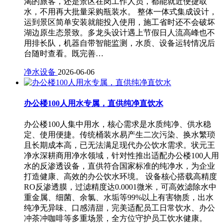
渴的旅客，还是景区在岗工作人员，都能就近便捷取
水，不用再大批量采购瓶装水。 整体一体式集成设计，
运到景区简单安装就能投入使用，施工省时还不会破坏
湖边原生态景致。多龙头设计遇上节假日人流高峰也不
用排长队，机器自带智能监测，水质、设备运转情况后
台随时查看。既完善…
净水设备
2026-06-06
办公楼100人用水专属，直供纯净直饮水
办公楼100人集中用水，核心需求是水质纯净、供水稳
定、使用便捷。传统桶装水易产生二次污染、换水繁琐
且长期成本高，已无法满足现代办公饮水需求。状元王
净水深耕商用净水领域，针对性推出适配办公楼100人用
水的反渗透设备，直供符合国家标准的纯净水，为企业
打造健康、高效的办公饮水环境。 设备核心搭载高精度
RO反渗透膜，过滤精度达0.0001微米，可高效滤除水中
重金属、细菌、余氯、水垢等99%以上有害物质，出水
纯净无异味、口感清甜，完美适配员工日常饮水、办公
冲茶冲咖啡等多重场景，全方位守护员工饮水健康。