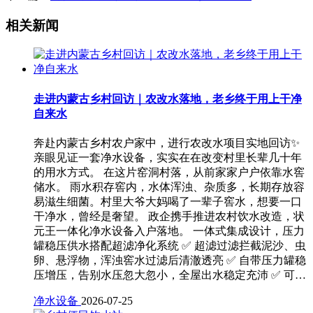
相关新闻
走进内蒙古乡村回访｜农改水落地，老乡终于用上干净
自来水
奔赴内蒙古乡村农户家中，进行农改水项目实地回访✨
亲眼见证一套净水设备，实实在在改变村里长辈几十年
的用水方式。 在这片窑洞村落，从前家家户户依靠水窖
储水。 雨水积存窖内，水体浑浊、杂质多，长期存放容
易滋生细菌。村里大爷大妈喝了一辈子窖水，想要一口
干净水，曾经是奢望。 政企携手推进农村饮水改造，状
元王一体化净水设备入户落地。 一体式集成设计，压力
罐稳压供水搭配超滤净化系统 ✅ 超滤过滤拦截泥沙、虫
卵、悬浮物，浑浊窖水过滤后清澈透亮 ✅ 自带压力罐稳
压增压，告别水压忽大忽小，全屋出水稳定充沛 ✅ 可…
净水设备
2026-07-25