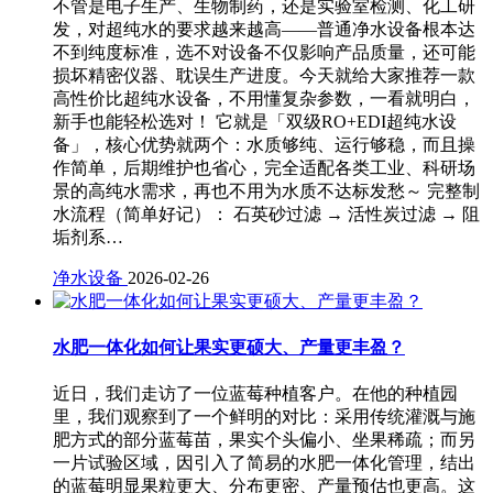
不管是电子生产、生物制药，还是实验室检测、化工研
发，对超纯水的要求越来越高——普通净水设备根本达
不到纯度标准，选不对设备不仅影响产品质量，还可能
损坏精密仪器、耽误生产进度。今天就给大家推荐一款
高性价比超纯水设备，不用懂复杂参数，一看就明白，
新手也能轻松选对！ 它就是「双级RO+EDI超纯水设
备」，核心优势就两个：水质够纯、运行够稳，而且操
作简单，后期维护也省心，完全适配各类工业、科研场
景的高纯水需求，再也不用为水质不达标发愁～ 完整制
水流程（简单好记）： 石英砂过滤 → 活性炭过滤 → 阻
垢剂系…
净水设备
2026-02-26
水肥一体化如何让果实更硕大、产量更丰盈？
近日，我们走访了一位蓝莓种植客户。在他的种植园
里，我们观察到了一个鲜明的对比：采用传统灌溉与施
肥方式的部分蓝莓苗，果实个头偏小、坐果稀疏；而另
一片试验区域，因引入了简易的水肥一体化管理，结出
的蓝莓明显果粒更大、分布更密、产量预估也更高。这