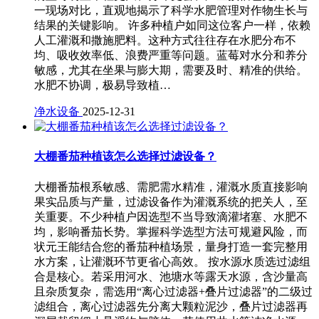
一现场对比，直观地揭示了科学水肥管理对作物生长与
结果的关键影响。 许多种植户如同这位客户一样，依赖
人工灌溉和撒施肥料。这种方式往往存在水肥分布不
均、吸收效率低、浪费严重等问题。蓝莓对水分和养分
敏感，尤其在坐果与膨大期，需要及时、精准的供给。
水肥不协调，极易导致植…
净水设备
2025-12-31
大棚番茄种植该怎么选择过滤设备？
大棚番茄根系敏感、需肥需水精准，灌溉水质直接影响
果实品质与产量，过滤设备作为灌溉系统的把关人，至
关重要。不少种植户因选型不当导致滴灌堵塞、水肥不
均，影响番茄长势。掌握科学选型方法可规避风险，而
状元王能结合您的番茄种植场景，量身打造一套完整用
水方案，让灌溉环节更省心高效。 按水源水质选过滤组
合是核心。若采用河水、池塘水等露天水源，含沙量高
且杂质复杂，需选用“离心过滤器+叠片过滤器”的二级过
滤组合，离心过滤器先分离大颗粒泥沙，叠片过滤器再