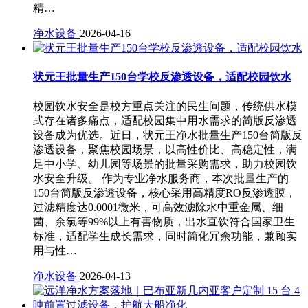
精…
净水设备
2026-04-16
状元王批量生产150台学校反渗透设备，适配校园饮水
校园饮水安全是校方重点关注的民生问题，传统供水模
式存在诸多痛点，适配校园集中用水需求的简版反渗透
设备成为优选。近日，状元王净水批量生产150台简版反
渗透设备，聚焦校园场景，以高性价比、高稳定性，满
足中小学、幼儿园等场景的批量采购需求，助力校园饮
水安全升级。 作为专业净水服务商，本次批量生产的
150台简版反渗透设备，核心采用高精度RO反渗透膜，
过滤精度达0.0001微米，可高效滤除水中重金属、细
菌、余氯等99%以上有害物质，出水直饮符合国家卫生
标准，适配学生成长需求，同时简化冗余功能，兼顾实
用与性…
净水设备
2026-04-13