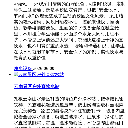
补给站”。外观采用清爽的白绿配色，可刻印校徽、定制
环保主题墙绘，既是学校固定资产，也把 “安全饮水、
节约用水” 的理念变成了生动的校园文化风景。 采用结
实的箱式结构，风吹日晒都不怕，装起来也快，操场
边、教学楼前随便放。里面的净水设备全藏在独立舱
里，不用担心学生误碰；外面多个水龙头同时用也不
挤，不管是上课前还是大课间，都能快速接上干净的直
饮水，也不用背沉重的水壶。 墙绘和卡通标识，让学生
在取水时就能了解节水、安全饮水的知识，实现饮水与
教育的双重价值…
净水设备
2026-06-09
云南景区户外直饮水站
扎根云南山水景区打造的特色户外净水站，把傣族孔雀
纹样、民族雕花融进房屋造型，依山傍湖摆放和当地风
光完美契合，路过的游客总忍不住拍照打卡。 设备内里
藏着全套净水设备，就地过滤湖水、山泉水，净化后的
水直接就能喝，常温、温水随心接，不管是爬山游玩口