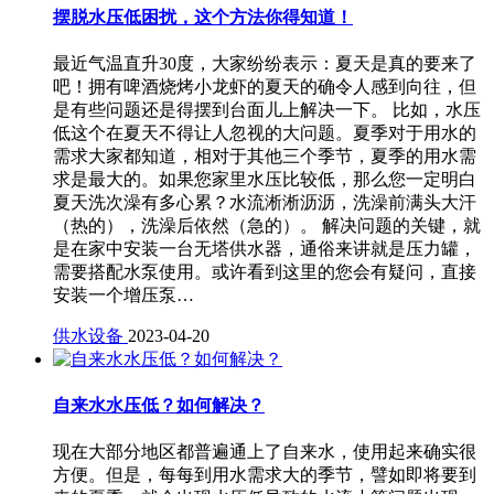
摆脱水压低困扰，这个方法你得知道！
最近气温直升30度，大家纷纷表示：夏天是真的要来了
吧！拥有啤酒烧烤小龙虾的夏天的确令人感到向往，但
是有些问题还是得摆到台面儿上解决一下。 比如，水压
低这个在夏天不得让人忽视的大问题。夏季对于用水的
需求大家都知道，相对于其他三个季节，夏季的用水需
求是最大的。如果您家里水压比较低，那么您一定明白
夏天洗次澡有多心累？水流淅淅沥沥，洗澡前满头大汗
（热的），洗澡后依然（急的）。 解决问题的关键，就
是在家中安装一台无塔供水器，通俗来讲就是压力罐，
需要搭配水泵使用。或许看到这里的您会有疑问，直接
安装一个增压泵…
供水设备
2023-04-20
自来水水压低？如何解决？
现在大部分地区都普遍通上了自来水，使用起来确实很
方便。但是，每每到用水需求大的季节，譬如即将要到