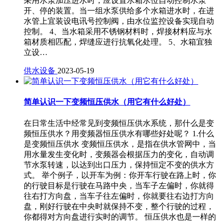
采用水泵加压进水时，应设置水箱水位自动控制水泵
开、停的装置。当一组水泵供给多个水箱进水时，在进
水管上宜装设电讯号控制阀，由水位监控设备实现自动
控制。 4、当水箱采用不锈钢材料时，焊接材料应与水
箱材质相匹配，焊缝应进行抗氧化处理。 5、水箱宜独
立设…
供水设备
2023-05-19
简单认识一下变频恒压供水（用它有什么好处）
在日常生活中经常见到变频恒压供水系统，那什么是变
频恒压供水？用变频器恒压供水有哪些好处呢？ 1.什么
是变频恒压供水 变频恒压供水，是指在供水管网中，当
用水量发生变化时，变频器会根据压力的变化，自动调
节水泵转速，以达到出口压力，保持恒定不变的供水方
式。 举个例子，以开车为例：你开车行驶在路上时，你
的行驶目标是行驶在马路中央，当车子左偏时，你就得
往右打方向盘，当车子往左偏时，你就要往右边打方向
盘，刚好行驶在中央时就保持不变，整个行驶的过程，
你都得对方向盘进行实时的调节。 恒压供水也是一样的