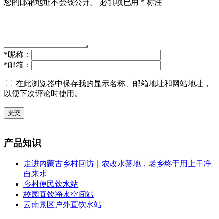
您的邮箱地址不会被公开。
必填项已用
*
标注
*
昵称：
*
邮箱：
在此浏览器中保存我的显示名称、邮箱地址和网站地址，
以便下次评论时使用。
提交
产品知识
走进内蒙古乡村回访｜农改水落地，老乡终于用上干净
自来水
乡村便民饮水站
校园直饮净水空间站
云南景区户外直饮水站