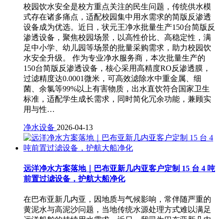
校园饮水安全是校方重点关注的民生问题，传统供水模
式存在诸多痛点，适配校园集中用水需求的简版反渗透
设备成为优选。近日，状元王净水批量生产150台简版反
渗透设备，聚焦校园场景，以高性价比、高稳定性，满
足中小学、幼儿园等场景的批量采购需求，助力校园饮
水安全升级。 作为专业净水服务商，本次批量生产的
150台简版反渗透设备，核心采用高精度RO反渗透膜，
过滤精度达0.0001微米，可高效滤除水中重金属、细
菌、余氯等99%以上有害物质，出水直饮符合国家卫生
标准，适配学生成长需求，同时简化冗余功能，兼顾实
用与性…
净水设备
2026-04-13
远洋净水方案落地｜巴布亚新几内亚客户定制 15 台 4 吨
前置过滤设备，护航大船净化
在巴布亚新几内亚，因地质与气候影响，常伴随严重的
黄泥水与高泥沙问题，当地传统水源处理方式难以满足