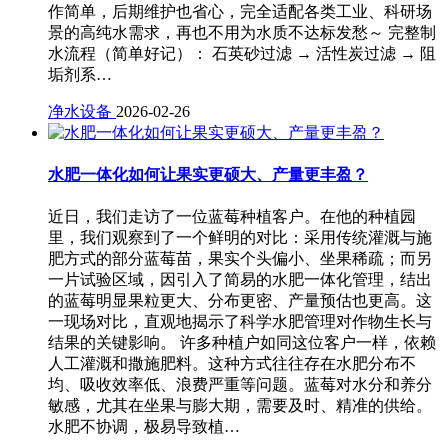
作简单，后期维护也省心，完全适配各类工业、科研场
景的高纯水需求，再也不用为水质不达标发愁～ 完整制
水流程（简单好记）： 石英砂过滤 → 活性炭过滤 → 阻
垢剂系…
净水设备
2026-02-26
水肥一体化如何让果实更硕大、产量更丰盈？
近日，我们走访了一位蓝莓种植客户。在他的种植园
里，我们观察到了一个鲜明的对比：采用传统灌溉与施
肥方式的部分蓝莓苗，果实个头偏小、坐果稀疏；而另
一片试验区域，因引入了简易的水肥一体化管理，结出
的蓝莓明显果粒更大、分布更密、产量预估也更高。这
一现场对比，直观地揭示了科学水肥管理对作物生长与
结果的关键影响。 许多种植户如同这位客户一样，依赖
人工灌溉和撒施肥料。这种方式往往存在水肥分布不
均、吸收效率低、浪费严重等问题。蓝莓对水分和养分
敏感，尤其在坐果与膨大期，需要及时、精准的供给。
水肥不协调，极易导致植…