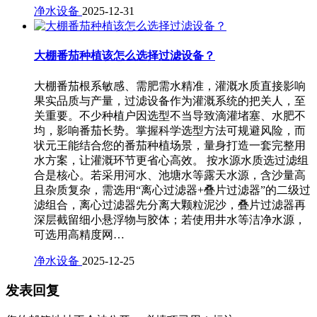
净水设备
2025-12-31
大棚番茄种植该怎么选择过滤设备？
大棚番茄根系敏感、需肥需水精准，灌溉水质直接影响
果实品质与产量，过滤设备作为灌溉系统的把关人，至
关重要。不少种植户因选型不当导致滴灌堵塞、水肥不
均，影响番茄长势。掌握科学选型方法可规避风险，而
状元王能结合您的番茄种植场景，量身打造一套完整用
水方案，让灌溉环节更省心高效。 按水源水质选过滤组
合是核心。若采用河水、池塘水等露天水源，含沙量高
且杂质复杂，需选用“离心过滤器+叠片过滤器”的二级过
滤组合，离心过滤器先分离大颗粒泥沙，叠片过滤器再
深层截留细小悬浮物与胶体；若使用井水等洁净水源，
可选用高精度网…
净水设备
2025-12-25
发表回复