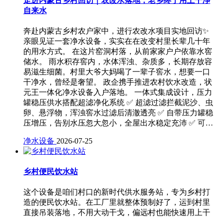
走进内蒙古乡村回访｜农改水落地，老乡终于用上干净
自来水
奔赴内蒙古乡村农户家中，进行农改水项目实地回访✨
亲眼见证一套净水设备，实实在在改变村里长辈几十年
的用水方式。 在这片窑洞村落，从前家家户户依靠水窖
储水。 雨水积存窖内，水体浑浊、杂质多，长期存放容
易滋生细菌。村里大爷大妈喝了一辈子窖水，想要一口
干净水，曾经是奢望。 政企携手推进农村饮水改造，状
元王一体化净水设备入户落地。 一体式集成设计，压力
罐稳压供水搭配超滤净化系统 ✅ 超滤过滤拦截泥沙、虫
卵、悬浮物，浑浊窖水过滤后清澈透亮 ✅ 自带压力罐稳
压增压，告别水压忽大忽小，全屋出水稳定充沛 ✅ 可…
净水设备
2026-07-25
乡村便民饮水站
这个设备是咱们村口的新时代供水服务站，专为乡村打
造的便民饮水站。在工厂里就整体预制好了，运到村里
直接吊装落地，不用大动干戈，偏远村也能快速用上干