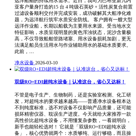
远洋船舶的持续用水需求。近日，我司为巴布亚新几内
亚客户量身打造的15 台 4 吨级石英砂 + 活性炭复合前置
过滤设备顺利交付并完成安装，成功破解其大船净化难
题，为远洋航行筑牢水质安全防线。 客户拥有一艘大型
远洋作业船，长期以船载为主要用水来源。受当地水文
特征影响，水质呈现明显的黄色浑浊状态，泥沙含量极
高，不仅导致船舶管路堵塞、用水设备损耗加剧，更无
法满足船员生活用水与作业辅助用水的基础水质要求。
此前，…
净水设备
2026-03-10
双级RO+EDI超纯水设备｜认准这台，省心又达标！
不管是电子生产、生物制药，还是实验室检测、化工研
发，对超纯水的要求越来越高——普通净水设备根本达
不到纯度标准，选不对设备不仅影响产品质量，还可能
损坏精密仪器、耽误生产进度。今天就给大家推荐一款
高性价比超纯水设备，不用懂复杂参数，一看就明白，
新手也能轻松选对！ 它就是「双级RO+EDI超纯水设
备」，核心优势就两个：水质够纯、运行够稳，而且操