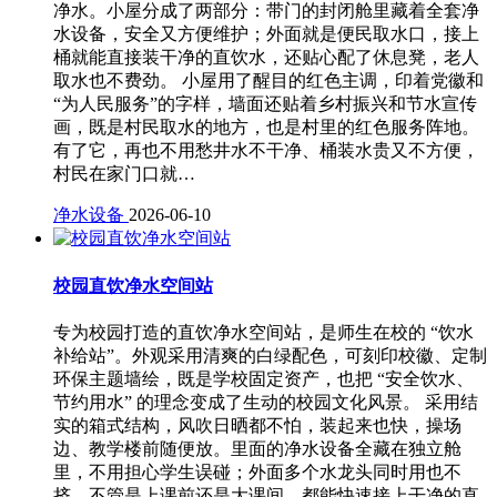
净水。小屋分成了两部分：带门的封闭舱里藏着全套净
水设备，安全又方便维护；外面就是便民取水口，接上
桶就能直接装干净的直饮水，还贴心配了休息凳，老人
取水也不费劲。 小屋用了醒目的红色主调，印着党徽和
“为人民服务”的字样，墙面还贴着乡村振兴和节水宣传
画，既是村民取水的地方，也是村里的红色服务阵地。
有了它，再也不用愁井水不干净、桶装水贵又不方便，
村民在家门口就…
净水设备
2026-06-10
校园直饮净水空间站
专为校园打造的直饮净水空间站，是师生在校的 “饮水
补给站”。外观采用清爽的白绿配色，可刻印校徽、定制
环保主题墙绘，既是学校固定资产，也把 “安全饮水、
节约用水” 的理念变成了生动的校园文化风景。 采用结
实的箱式结构，风吹日晒都不怕，装起来也快，操场
边、教学楼前随便放。里面的净水设备全藏在独立舱
里，不用担心学生误碰；外面多个水龙头同时用也不
挤，不管是上课前还是大课间，都能快速接上干净的直