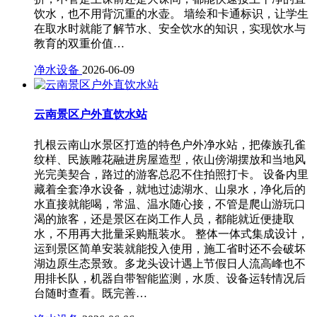
饮水，也不用背沉重的水壶。 墙绘和卡通标识，让学生
在取水时就能了解节水、安全饮水的知识，实现饮水与
教育的双重价值…
净水设备
2026-06-09
云南景区户外直饮水站
扎根云南山水景区打造的特色户外净水站，把傣族孔雀
纹样、民族雕花融进房屋造型，依山傍湖摆放和当地风
光完美契合，路过的游客总忍不住拍照打卡。 设备内里
藏着全套净水设备，就地过滤湖水、山泉水，净化后的
水直接就能喝，常温、温水随心接，不管是爬山游玩口
渴的旅客，还是景区在岗工作人员，都能就近便捷取
水，不用再大批量采购瓶装水。 整体一体式集成设计，
运到景区简单安装就能投入使用，施工省时还不会破坏
湖边原生态景致。多龙头设计遇上节假日人流高峰也不
用排长队，机器自带智能监测，水质、设备运转情况后
台随时查看。既完善…