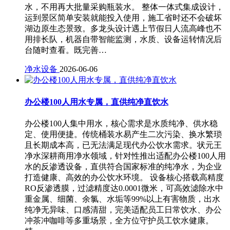
水，不用再大批量采购瓶装水。 整体一体式集成设计，
运到景区简单安装就能投入使用，施工省时还不会破坏
湖边原生态景致。多龙头设计遇上节假日人流高峰也不
用排长队，机器自带智能监测，水质、设备运转情况后
台随时查看。既完善…
净水设备
2026-06-06
办公楼100人用水专属，直供纯净直饮水
办公楼100人集中用水，核心需求是水质纯净、供水稳
定、使用便捷。传统桶装水易产生二次污染、换水繁琐
且长期成本高，已无法满足现代办公饮水需求。状元王
净水深耕商用净水领域，针对性推出适配办公楼100人用
水的反渗透设备，直供符合国家标准的纯净水，为企业
打造健康、高效的办公饮水环境。 设备核心搭载高精度
RO反渗透膜，过滤精度达0.0001微米，可高效滤除水中
重金属、细菌、余氯、水垢等99%以上有害物质，出水
纯净无异味、口感清甜，完美适配员工日常饮水、办公
冲茶冲咖啡等多重场景，全方位守护员工饮水健康。