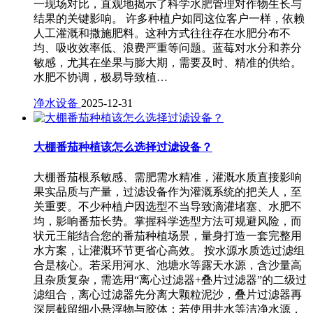
一现场对比，直观地揭示了科学水肥管理对作物生长与
结果的关键影响。 许多种植户如同这位客户一样，依赖
人工灌溉和撒施肥料。这种方式往往存在水肥分布不
均、吸收效率低、浪费严重等问题。蓝莓对水分和养分
敏感，尤其在坐果与膨大期，需要及时、精准的供给。
水肥不协调，极易导致植…
净水设备
2025-12-31
大棚番茄种植该怎么选择过滤设备？
大棚番茄根系敏感、需肥需水精准，灌溉水质直接影响
果实品质与产量，过滤设备作为灌溉系统的把关人，至
关重要。不少种植户因选型不当导致滴灌堵塞、水肥不
均，影响番茄长势。掌握科学选型方法可规避风险，而
状元王能结合您的番茄种植场景，量身打造一套完整用
水方案，让灌溉环节更省心高效。 按水源水质选过滤组
合是核心。若采用河水、池塘水等露天水源，含沙量高
且杂质复杂，需选用“离心过滤器+叠片过滤器”的二级过
滤组合，离心过滤器先分离大颗粒泥沙，叠片过滤器再
深层截留细小悬浮物与胶体；若使用井水等洁净水源，