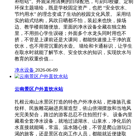
补给站”。外观采用清爽的白绿配色，可刻印校徽、定制
环保主题墙绘，既是学校固定资产，也把 “安全饮水、
节约用水” 的理念变成了生动的校园文化风景。 采用结
实的箱式结构，风吹日晒都不怕，装起来也快，操场
边、教学楼前随便放。里面的净水设备全藏在独立舱
里，不用担心学生误碰；外面多个水龙头同时用也不
挤，不管是上课前还是大课间，都能快速接上干净的直
饮水，也不用背沉重的水壶。 墙绘和卡通标识，让学生
在取水时就能了解节水、安全饮水的知识，实现饮水与
教育的双重价值…
净水设备
2026-06-09
云南景区户外直饮水站
扎根云南山水景区打造的特色户外净水站，把傣族孔雀
纹样、民族雕花融进房屋造型，依山傍湖摆放和当地风
光完美契合，路过的游客总忍不住拍照打卡。 设备内里
藏着全套净水设备，就地过滤湖水、山泉水，净化后的
水直接就能喝，常温、温水随心接，不管是爬山游玩口
渴的旅客，还是景区在岗工作人员，都能就近便捷取