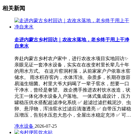
相关新闻
走进内蒙古乡村回访｜农改水落地，老乡终于用上干净
自来水
奔赴内蒙古乡村农户家中，进行农改水项目实地回访✨
亲眼见证一套净水设备，实实在在改变村里长辈几十年
的用水方式。 在这片窑洞村落，从前家家户户依靠水窖
储水。 雨水积存窖内，水体浑浊、杂质多，长期存放容
易滋生细菌。村里大爷大妈喝了一辈子窖水，想要一口
干净水，曾经是奢望。 政企携手推进农村饮水改造，状
元王一体化净水设备入户落地。 一体式集成设计，压力
罐稳压供水搭配超滤净化系统 ✅ 超滤过滤拦截泥沙、虫
卵、悬浮物，浑浊窖水过滤后清澈透亮 ✅ 自带压力罐稳
压增压，告别水压忽大忽小，全屋出水稳定充沛 ✅ 可…
净水设备
2026-07-25