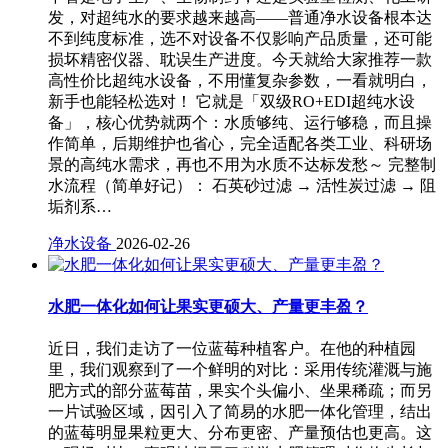
发，对超纯水的要求越来越高——普通净水设备根本达
不到纯度标准，选不对设备不仅影响产品质量，还可能
损坏精密仪器、耽误生产进度。今天就给大家推荐一款
高性价比超纯水设备，不用懂复杂参数，一看就明白，
新手也能轻松选对！ 它就是「双级RO+EDI超纯水设
备」，核心优势就两个：水质够纯、运行够稳，而且操
作简单，后期维护也省心，完全适配各类工业、科研场
景的高纯水需求，再也不用为水质不达标发愁～ 完整制
水流程（简单好记）： 石英砂过滤 → 活性炭过滤 → 阻
垢剂系…
净水设备
2026-02-26
水肥一体化如何让果实更硕大、产量更丰盈？
近日，我们走访了一位蓝莓种植客户。在他的种植园
里，我们观察到了一个鲜明的对比：采用传统灌溉与施
肥方式的部分蓝莓苗，果实个头偏小、坐果稀疏；而另
一片试验区域，因引入了简易的水肥一体化管理，结出
的蓝莓明显果粒更大、分布更密、产量预估也更高。这