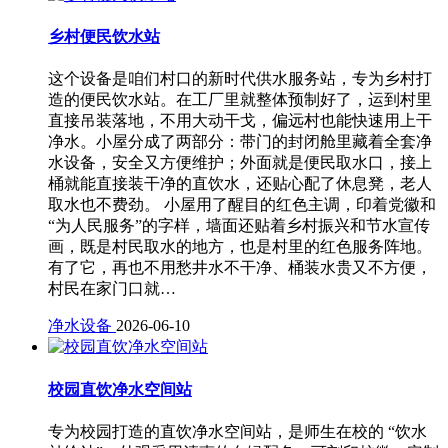
乡村便民饮水站
这个设备是咱们村口的新时代供水服务站，专为乡村打
造的便民饮水站。在工厂里就整体预制好了，运到村里
直接吊装落地，不用大动干戈，偏远村也能快速用上干
净水。小屋分成了两部分：带门的封闭舱里藏着全套净
水设备，安全又方便维护；外面就是便民取水口，接上
桶就能直接装干净的直饮水，还贴心配了休息凳，老人
取水也不费劲。 小屋用了醒目的红色主调，印着党徽和
“为人民服务”的字样，墙面还贴着乡村振兴和节水宣传
画，既是村民取水的地方，也是村里的红色服务阵地。
有了它，再也不用愁井水不干净、桶装水贵又不方便，
村民在家门口就…
净水设备
2026-06-10
校园直饮净水空间站
专为校园打造的直饮净水空间站，是师生在校的 “饮水