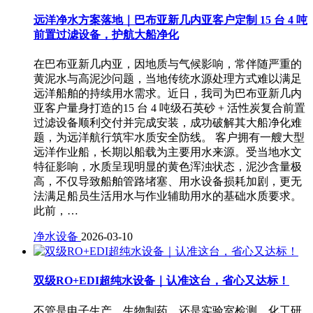
远洋净水方案落地｜巴布亚新几内亚客户定制 15 台 4 吨
前置过滤设备，护航大船净化
在巴布亚新几内亚，因地质与气候影响，常伴随严重的
黄泥水与高泥沙问题，当地传统水源处理方式难以满足
远洋船舶的持续用水需求。近日，我司为巴布亚新几内
亚客户量身打造的15 台 4 吨级石英砂 + 活性炭复合前置
过滤设备顺利交付并完成安装，成功破解其大船净化难
题，为远洋航行筑牢水质安全防线。 客户拥有一艘大型
远洋作业船，长期以船载为主要用水来源。受当地水文
特征影响，水质呈现明显的黄色浑浊状态，泥沙含量极
高，不仅导致船舶管路堵塞、用水设备损耗加剧，更无
法满足船员生活用水与作业辅助用水的基础水质要求。
此前，…
净水设备
2026-03-10
双级RO+EDI超纯水设备｜认准这台，省心又达标！
不管是电子生产、生物制药，还是实验室检测、化工研