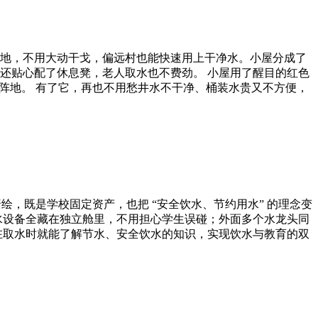
地，不用大动干戈，偏远村也能快速用上干净水。小屋分成了
还贴心配了休息凳，老人取水也不费劲。 小屋用了醒目的红色
阵地。 有了它，再也不用愁井水不干净、桶装水贵又不方便，
绘，既是学校固定资产，也把 “安全饮水、节约用水” 的理念变
水设备全藏在独立舱里，不用担心学生误碰；外面多个水龙头同
在取水时就能了解节水、安全饮水的知识，实现饮水与教育的双