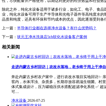
性，尽快配备并严格使用，以期达到更好的经济效益和社会效
除此之外，纯化水设备适用于诸多行业，如化工、电子、食品
业，纯化水设备可用于生产半导体和光电子器件等高纯度水的
品质和纯度，还具有环保和节约成本的优点，因此逐渐受到各
上一篇：
半导体行业都在选择净水设备？有什么优势吗？
下一篇：
状元王净水洗涤店5t/h软化水设备客户案例
相关新闻
走进内蒙古乡村回访｜农改水落地，老乡终于用上干净自
奔赴内蒙古乡村农户家中，进行农改水项目实地回访✨ 
窖内，水体浑浊、杂质多，长期存放容易滋生细菌。村里
体式集成设计，压力罐稳压供水搭配超滤净化系统 ✅ 超
可…
净水设备
2026-07-25