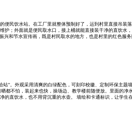
的便民饮水站。在工厂里就整体预制好了，运到村里直接吊装落
维护；外面就是便民取水口，接上桶就能直接装干净的直饮水，
村振兴和节水宣传画，既是村民取水的地方，也是村里的红色服务
给站”。外观采用清爽的白绿配色，可刻印校徽、定制环保主题墙
日晒都不怕，装起来也快，操场边、教学楼前随便放。里面的净
净的直饮水，也不用背沉重的水壶。 墙绘和卡通标识，让学生