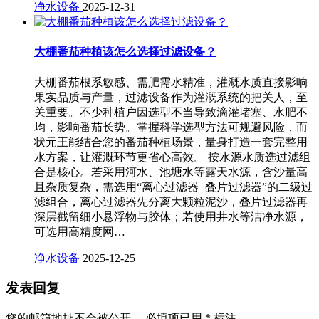
净水设备
2025-12-31
大棚番茄种植该怎么选择过滤设备？
大棚番茄根系敏感、需肥需水精准，灌溉水质直接影响
果实品质与产量，过滤设备作为灌溉系统的把关人，至
关重要。不少种植户因选型不当导致滴灌堵塞、水肥不
均，影响番茄长势。掌握科学选型方法可规避风险，而
状元王能结合您的番茄种植场景，量身打造一套完整用
水方案，让灌溉环节更省心高效。 按水源水质选过滤组
合是核心。若采用河水、池塘水等露天水源，含沙量高
且杂质复杂，需选用“离心过滤器+叠片过滤器”的二级过
滤组合，离心过滤器先分离大颗粒泥沙，叠片过滤器再
深层截留细小悬浮物与胶体；若使用井水等洁净水源，
可选用高精度网…
净水设备
2025-12-25
发表回复
您的邮箱地址不会被公开。
必填项已用
*
标注