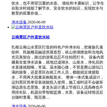
饮水，也不用背沉重的水壶。 墙绘和卡通标识，让学生
在取水时就能了解节水、安全饮水的知识，实现饮水与
教育的双重价值…
净水设备
2026-06-09
云南景区户外直饮水站
扎根云南山水景区打造的特色户外净水站，把傣族孔雀
纹样、民族雕花融进房屋造型，依山傍湖摆放和当地风
光完美契合，路过的游客总忍不住拍照打卡。 设备内里
藏着全套净水设备，就地过滤湖水、山泉水，净化后的
水直接就能喝，常温、温水随心接，不管是爬山游玩口
渴的旅客，还是景区在岗工作人员，都能就近便捷取
水，不用再大批量采购瓶装水。 整体一体式集成设计，
运到景区简单安装就能投入使用，施工省时还不会破坏
湖边原生态景致。多龙头设计遇上节假日人流高峰也不
用排长队，机器自带智能监测，水质、设备运转情况后
台随时查看。既完善…
净水设备
2026-06-06