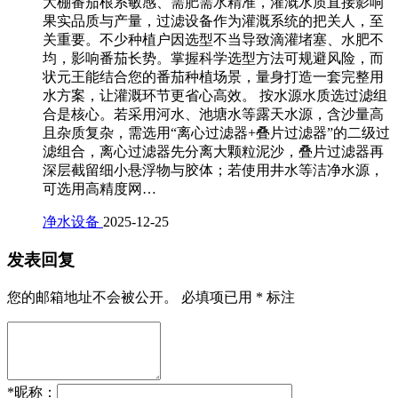
大棚番茄根系敏感、需肥需水精准，灌溉水质直接影响
果实品质与产量，过滤设备作为灌溉系统的把关人，至
关重要。不少种植户因选型不当导致滴灌堵塞、水肥不
均，影响番茄长势。掌握科学选型方法可规避风险，而
状元王能结合您的番茄种植场景，量身打造一套完整用
水方案，让灌溉环节更省心高效。 按水源水质选过滤组
合是核心。若采用河水、池塘水等露天水源，含沙量高
且杂质复杂，需选用“离心过滤器+叠片过滤器”的二级过
滤组合，离心过滤器先分离大颗粒泥沙，叠片过滤器再
深层截留细小悬浮物与胶体；若使用井水等洁净水源，
可选用高精度网…
净水设备
2025-12-25
发表回复
您的邮箱地址不会被公开。
必填项已用
*
标注
*
昵称：