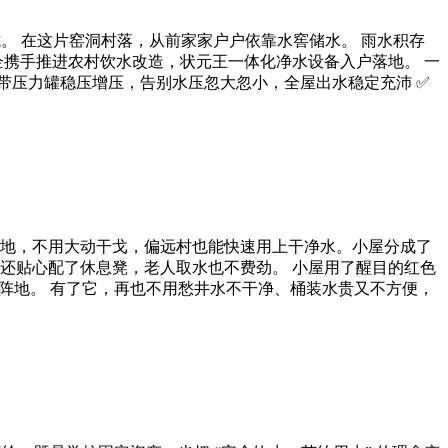
。 在这片窑洞村落，从前家家户户依靠水窖储水。 雨水积存
企携手推进农村饮水改造，状元王一体化净水设备入户落地。 一
自带压力罐稳压增压，告别水压忽大忽小，全屋出水稳定充沛 ✅
地，不用大动干戈，偏远村也能快速用上干净水。小屋分成了
还贴心配了休息凳，老人取水也不费劲。 小屋用了醒目的红色
阵地。 有了它，再也不用愁井水不干净、桶装水贵又不方便，