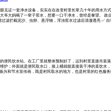
亲眼见证一套净水设备，实实在在改变村里长辈几十年的用水方式
大爷大妈喝了一辈子窖水，想要一口干净水，曾经是奢望。 政
滤过滤拦截泥沙、虫卵、悬浮物，浑浊窖水过滤后清澈透亮 ✅ 
的便民饮水站。在工厂里就整体预制好了，运到村里直接吊装落
维护；外面就是便民取水口，接上桶就能直接装干净的直饮水，
村振兴和节水宣传画，既是村民取水的地方，也是村里的红色服务