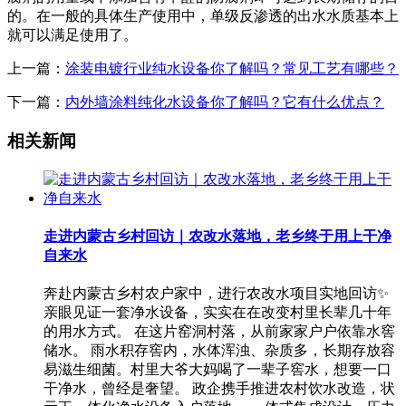
的。在一般的具体生产使用中，单级反渗透的出水水质基本上
就可以满足使用了。
上一篇：
涂装电镀行业纯水设备你了解吗？常见工艺有哪些？
下一篇：
内外墙涂料纯化水设备你了解吗？它有什么优点？
相关新闻
走进内蒙古乡村回访｜农改水落地，老乡终于用上干净
自来水
奔赴内蒙古乡村农户家中，进行农改水项目实地回访✨
亲眼见证一套净水设备，实实在在改变村里长辈几十年
的用水方式。 在这片窑洞村落，从前家家户户依靠水窖
储水。 雨水积存窖内，水体浑浊、杂质多，长期存放容
易滋生细菌。村里大爷大妈喝了一辈子窖水，想要一口
干净水，曾经是奢望。 政企携手推进农村饮水改造，状