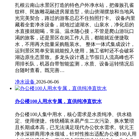
扎根云南山水景区打造的特色户外净水站，把傣族孔雀
纹样、民族雕花融进房屋造型，依山傍湖摆放和当地风
光完美契合，路过的游客总忍不住拍照打卡。 设备内里
藏着全套净水设备，就地过滤湖水、山泉水，净化后的
水直接就能喝，常温、温水随心接，不管是爬山游玩口
渴的旅客，还是景区在岗工作人员，都能就近便捷取
水，不用再大批量采购瓶装水。 整体一体式集成设计，
运到景区简单安装就能投入使用，施工省时还不会破坏
湖边原生态景致。多龙头设计遇上节假日人流高峰也不
用排长队，机器自带智能监测，水质、设备运转情况后
台随时查看。既完善…
净水设备
2026-06-06
办公楼100人用水专属，直供纯净直饮水
办公楼100人集中用水，核心需求是水质纯净、供水稳
定、使用便捷。传统桶装水易产生二次污染、换水繁琐
且长期成本高，已无法满足现代办公饮水需求。状元王
净水深耕商用净水领域，针对性推出适配办公楼100人用