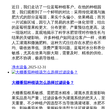
近日，我们走访了一位蓝莓种植客户。在他的种植园
里，我们观察到了一个鲜明的对比：采用传统灌溉与施
肥方式的部分蓝莓苗，果实个头偏小、坐果稀疏；而另
一片试验区域，因引入了简易的水肥一体化管理，结出
的蓝莓明显果粒更大、分布更密、产量预估也更高。这
一现场对比，直观地揭示了科学水肥管理对作物生长与
结果的关键影响。 许多种植户如同这位客户一样，依赖
人工灌溉和撒施肥料。这种方式往往存在水肥分布不
均、吸收效率低、浪费严重等问题。蓝莓对水分和养分
敏感，尤其在坐果与膨大期，需要及时、精准的供给。
水肥不协调，极易导致植…
净水设备
2025-12-31
大棚番茄种植该怎么选择过滤设备？
大棚番茄根系敏感、需肥需水精准，灌溉水质直接影响
果实品质与产量，过滤设备作为灌溉系统的把关人，至
关重要。不少种植户因选型不当导致滴灌堵塞、水肥不
均，影响番茄长势。掌握科学选型方法可规避风险，而