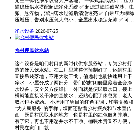
元王一体化净水设备入户落地。 一体式集成设计，压力
罐稳压供水搭配超滤净化系统 ✅ 超滤过滤拦截泥沙、虫
卵、悬浮物，浑浊窖水过滤后清澈透亮 ✅ 自带压力罐稳
压增压，告别水压忽大忽小，全屋出水稳定充沛 ✅ 可…
净水设备
2026-07-25
乡村便民饮水站
这个设备是咱们村口的新时代供水服务站，专为乡村打
造的便民饮水站。在工厂里就整体预制好了，运到村里
直接吊装落地，不用大动干戈，偏远村也能快速用上干
净水。小屋分成了两部分：带门的封闭舱里藏着全套净
水设备，安全又方便维护；外面就是便民取水口，接上
桶就能直接装干净的直饮水，还贴心配了休息凳，老人
取水也不费劲。 小屋用了醒目的红色主调，印着党徽和
“为人民服务”的字样，墙面还贴着乡村振兴和节水宣传
画，既是村民取水的地方，也是村里的红色服务阵地。
有了它，再也不用愁井水不干净、桶装水贵又不方便，
村民在家门口就…