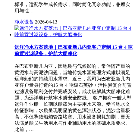
标准，适配学生成长需求，同时简化冗余功能，兼顾实
用与性…
净水设备
2026-04-13
远洋净水方案落地｜巴布亚新几内亚客户定制 15 台 4 吨
前置过滤设备，护航大船净化
在巴布亚新几内亚，因地质与气候影响，常伴随严重的
黄泥水与高泥沙问题，当地传统水源处理方式难以满足
远洋船舶的持续用水需求。近日，我司为巴布亚新几内
亚客户量身打造的15 台 4 吨级石英砂 + 活性炭复合前置
过滤设备顺利交付并完成安装，成功破解其大船净化难
题，为远洋航行筑牢水质安全防线。 客户拥有一艘大型
远洋作业船，长期以船载为主要用水来源。受当地水文
特征影响，水质呈现明显的黄色浑浊状态，泥沙含量极
高，不仅导致船舶管路堵塞、用水设备损耗加剧，更无
法满足船员生活用水与作业辅助用水的基础水质要求。
此前，…