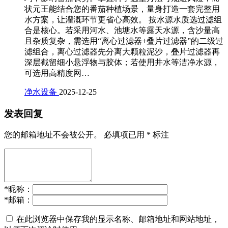
状元王能结合您的番茄种植场景，量身打造一套完整用
水方案，让灌溉环节更省心高效。 按水源水质选过滤组
合是核心。若采用河水、池塘水等露天水源，含沙量高
且杂质复杂，需选用“离心过滤器+叠片过滤器”的二级过
滤组合，离心过滤器先分离大颗粒泥沙，叠片过滤器再
深层截留细小悬浮物与胶体；若使用井水等洁净水源，
可选用高精度网…
净水设备
2025-12-25
发表回复
您的邮箱地址不会被公开。
必填项已用
*
标注
*
昵称：
*
邮箱：
在此浏览器中保存我的显示名称、邮箱地址和网站地址，