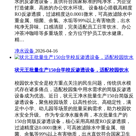
水的反渗透设备，直供符合国家标准的纯净水，为企业
打造健康、高效的办公饮水环境。 设备核心搭载高精度
RO反渗透膜，过滤精度达0.0001微米，可高效滤除水中
重金属、细菌、余氯、水垢等99%以上有害物质，出水
纯净无异味、口感清甜，完美适配员工日常饮水、办公
冲茶冲咖啡等多重场景，全方位守护员工饮水健康。
精…
净水设备
2026-04-16
状元王批量生产150台学校反渗透设备，适配校园饮水
校园饮水安全是校方重点关注的民生问题，传统供水模
式存在诸多痛点，适配校园集中用水需求的简版反渗透
设备成为优选。近日，状元王净水批量生产150台简版反
渗透设备，聚焦校园场景，以高性价比、高稳定性，满
足中小学、幼儿园等场景的批量采购需求，助力校园饮
水安全升级。 作为专业净水服务商，本次批量生产的
150台简版反渗透设备，核心采用高精度RO反渗透膜，
过滤精度达0.0001微米，可高效滤除水中重金属、细
菌、余氯等99%以上有害物质，出水直饮符合国家卫生