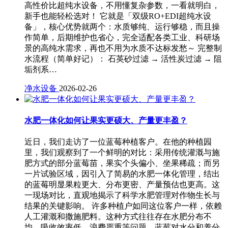
高性价比超纯水设备，不用懂复杂参数，一看就明白，
新手也能轻松选对！ 它就是「双级RO+EDI超纯水设
备」，核心优势就两个：水质够纯、运行够稳，而且操
作简单，后期维护也省心，完全适配各类工业、科研场
景的高纯水需求，再也不用为水质不达标发愁～ 完整制
水流程（简单好记）： 石英砂过滤 → 活性炭过滤 → 阻
垢剂系…
净水设备
2026-02-26
水肥一体化如何让果实更硕大、产量更丰盈？
近日，我们走访了一位蓝莓种植客户。在他的种植园
里，我们观察到了一个鲜明的对比：采用传统灌溉与施
肥方式的部分蓝莓苗，果实个头偏小、坐果稀疏；而另
一片试验区域，因引入了简易的水肥一体化管理，结出
的蓝莓明显果粒更大、分布更密、产量预估也更高。这
一现场对比，直观地揭示了科学水肥管理对作物生长与
结果的关键影响。 许多种植户如同这位客户一样，依赖
人工灌溉和撒施肥料。这种方式往往存在水肥分布不
均、吸收效率低、浪费严重等问题。蓝莓对水分和养分