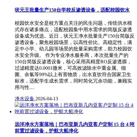
状元王批量生产150台学校反渗透设备，适配校园饮水
校园饮水安全是校方重点关注的民生问题，传统供水模
式存在诸多痛点，适配校园集中用水需求的简版反渗透
设备成为优选。近日，状元王净水批量生产150台简版反
渗透设备，聚焦校园场景，以高性价比、高稳定性，满
足中小学、幼儿园等场景的批量采购需求，助力校园饮
水安全升级。 作为专业净水服务商，本次批量生产的
150台简版反渗透设备，核心采用高精度RO反渗透膜，
过滤精度达0.0001微米，可高效滤除水中重金属、细
菌、余氯等99%以上有害物质，出水直饮符合国家卫生
标准，适配学生成长需求，同时简化冗余功能，兼顾实
用与性…
净水设备
2026-04-13
远洋净水方案落地｜巴布亚新几内亚客户定制 15 台 4 吨
前置过滤设备，护航大船净化