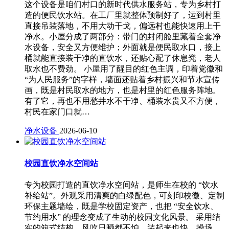
这个设备是咱们村口的新时代供水服务站，专为乡村打
造的便民饮水站。在工厂里就整体预制好了，运到村里
直接吊装落地，不用大动干戈，偏远村也能快速用上干
净水。小屋分成了两部分：带门的封闭舱里藏着全套净
水设备，安全又方便维护；外面就是便民取水口，接上
桶就能直接装干净的直饮水，还贴心配了休息凳，老人
取水也不费劲。 小屋用了醒目的红色主调，印着党徽和
“为人民服务”的字样，墙面还贴着乡村振兴和节水宣传
画，既是村民取水的地方，也是村里的红色服务阵地。
有了它，再也不用愁井水不干净、桶装水贵又不方便，
村民在家门口就…
净水设备
2026-06-10
校园直饮净水空间站
专为校园打造的直饮净水空间站，是师生在校的 “饮水
补给站”。外观采用清爽的白绿配色，可刻印校徽、定制
环保主题墙绘，既是学校固定资产，也把 “安全饮水、
节约用水” 的理念变成了生动的校园文化风景。 采用结
实的箱式结构，风吹日晒都不怕，装起来也快，操场