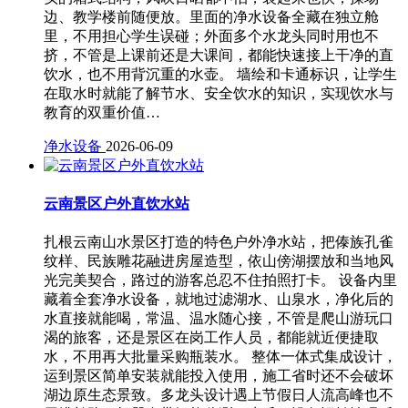
边、教学楼前随便放。里面的净水设备全藏在独立舱
里，不用担心学生误碰；外面多个水龙头同时用也不
挤，不管是上课前还是大课间，都能快速接上干净的直
饮水，也不用背沉重的水壶。 墙绘和卡通标识，让学生
在取水时就能了解节水、安全饮水的知识，实现饮水与
教育的双重价值…
净水设备
2026-06-09
云南景区户外直饮水站
扎根云南山水景区打造的特色户外净水站，把傣族孔雀
纹样、民族雕花融进房屋造型，依山傍湖摆放和当地风
光完美契合，路过的游客总忍不住拍照打卡。 设备内里
藏着全套净水设备，就地过滤湖水、山泉水，净化后的
水直接就能喝，常温、温水随心接，不管是爬山游玩口
渴的旅客，还是景区在岗工作人员，都能就近便捷取
水，不用再大批量采购瓶装水。 整体一体式集成设计，
运到景区简单安装就能投入使用，施工省时还不会破坏
湖边原生态景致。多龙头设计遇上节假日人流高峰也不