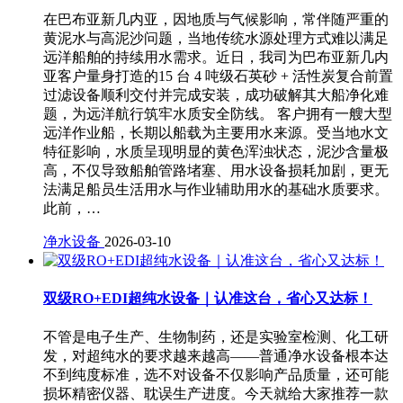
在巴布亚新几内亚，因地质与气候影响，常伴随严重的
黄泥水与高泥沙问题，当地传统水源处理方式难以满足
远洋船舶的持续用水需求。近日，我司为巴布亚新几内
亚客户量身打造的15 台 4 吨级石英砂 + 活性炭复合前置
过滤设备顺利交付并完成安装，成功破解其大船净化难
题，为远洋航行筑牢水质安全防线。 客户拥有一艘大型
远洋作业船，长期以船载为主要用水来源。受当地水文
特征影响，水质呈现明显的黄色浑浊状态，泥沙含量极
高，不仅导致船舶管路堵塞、用水设备损耗加剧，更无
法满足船员生活用水与作业辅助用水的基础水质要求。
此前，…
净水设备
2026-03-10
双级RO+EDI超纯水设备｜认准这台，省心又达标！
不管是电子生产、生物制药，还是实验室检测、化工研
发，对超纯水的要求越来越高——普通净水设备根本达
不到纯度标准，选不对设备不仅影响产品质量，还可能
损坏精密仪器、耽误生产进度。今天就给大家推荐一款