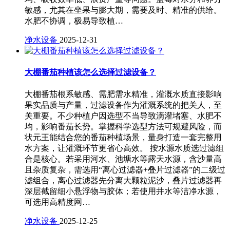
敏感，尤其在坐果与膨大期，需要及时、精准的供给。
水肥不协调，极易导致植…
净水设备
2025-12-31
大棚番茄种植该怎么选择过滤设备？
大棚番茄根系敏感、需肥需水精准，灌溉水质直接影响
果实品质与产量，过滤设备作为灌溉系统的把关人，至
关重要。不少种植户因选型不当导致滴灌堵塞、水肥不
均，影响番茄长势。掌握科学选型方法可规避风险，而
状元王能结合您的番茄种植场景，量身打造一套完整用
水方案，让灌溉环节更省心高效。 按水源水质选过滤组
合是核心。若采用河水、池塘水等露天水源，含沙量高
且杂质复杂，需选用“离心过滤器+叠片过滤器”的二级过
滤组合，离心过滤器先分离大颗粒泥沙，叠片过滤器再
深层截留细小悬浮物与胶体；若使用井水等洁净水源，
可选用高精度网…
净水设备
2025-12-25