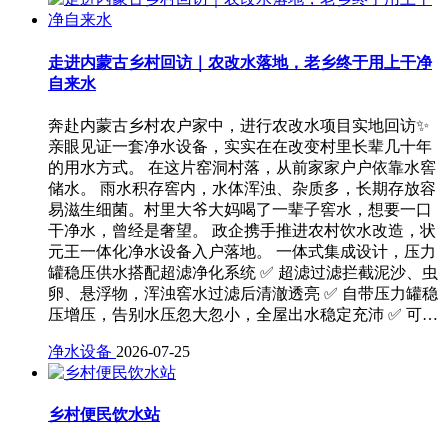
走进内蒙古乡村回访｜农改水落地，老乡终于用上干净
自来水
奔赴内蒙古乡村农户家中，进行农改水项目实地回访✨
亲眼见证一套净水设备，实实在在改变村里长辈几十年
的用水方式。 在这片窑洞村落，从前家家户户依靠水窖
储水。 雨水积存窖内，水体浑浊、杂质多，长期存放容
易滋生细菌。村里大爷大妈喝了一辈子窖水，想要一口
干净水，曾经是奢望。 政企携手推进农村饮水改造，状
元王一体化净水设备入户落地。 一体式集成设计，压力
罐稳压供水搭配超滤净化系统 ✅ 超滤过滤拦截泥沙、虫
卵、悬浮物，浑浊窖水过滤后清澈透亮 ✅ 自带压力罐稳
压增压，告别水压忽大忽小，全屋出水稳定充沛 ✅ 可…
净水设备
2026-07-25
乡村便民饮水站