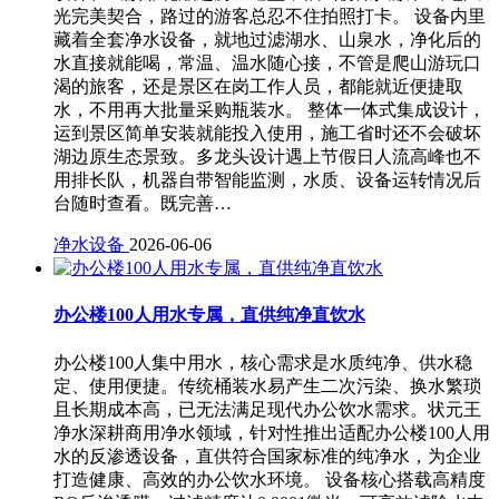
光完美契合，路过的游客总忍不住拍照打卡。 设备内里
藏着全套净水设备，就地过滤湖水、山泉水，净化后的
水直接就能喝，常温、温水随心接，不管是爬山游玩口
渴的旅客，还是景区在岗工作人员，都能就近便捷取
水，不用再大批量采购瓶装水。 整体一体式集成设计，
运到景区简单安装就能投入使用，施工省时还不会破坏
湖边原生态景致。多龙头设计遇上节假日人流高峰也不
用排长队，机器自带智能监测，水质、设备运转情况后
台随时查看。既完善…
净水设备
2026-06-06
办公楼100人用水专属，直供纯净直饮水
办公楼100人集中用水，核心需求是水质纯净、供水稳
定、使用便捷。传统桶装水易产生二次污染、换水繁琐
且长期成本高，已无法满足现代办公饮水需求。状元王
净水深耕商用净水领域，针对性推出适配办公楼100人用
水的反渗透设备，直供符合国家标准的纯净水，为企业
打造健康、高效的办公饮水环境。 设备核心搭载高精度