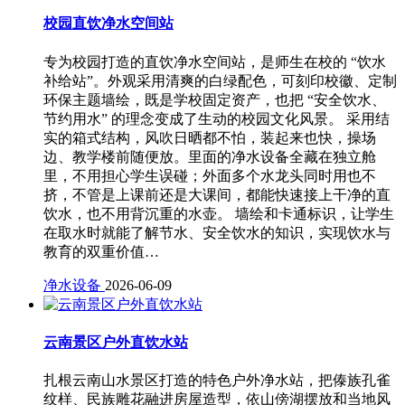
校园直饮净水空间站
专为校园打造的直饮净水空间站，是师生在校的 “饮水
补给站”。外观采用清爽的白绿配色，可刻印校徽、定制
环保主题墙绘，既是学校固定资产，也把 “安全饮水、
节约用水” 的理念变成了生动的校园文化风景。 采用结
实的箱式结构，风吹日晒都不怕，装起来也快，操场
边、教学楼前随便放。里面的净水设备全藏在独立舱
里，不用担心学生误碰；外面多个水龙头同时用也不
挤，不管是上课前还是大课间，都能快速接上干净的直
饮水，也不用背沉重的水壶。 墙绘和卡通标识，让学生
在取水时就能了解节水、安全饮水的知识，实现饮水与
教育的双重价值…
净水设备
2026-06-09
云南景区户外直饮水站
扎根云南山水景区打造的特色户外净水站，把傣族孔雀
纹样、民族雕花融进房屋造型，依山傍湖摆放和当地风