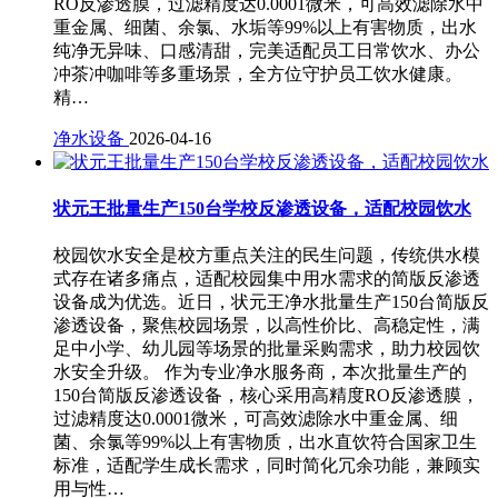
RO反渗透膜，过滤精度达0.0001微米，可高效滤除水中
重金属、细菌、余氯、水垢等99%以上有害物质，出水
纯净无异味、口感清甜，完美适配员工日常饮水、办公
冲茶冲咖啡等多重场景，全方位守护员工饮水健康。
精…
净水设备
2026-04-16
状元王批量生产150台学校反渗透设备，适配校园饮水
校园饮水安全是校方重点关注的民生问题，传统供水模
式存在诸多痛点，适配校园集中用水需求的简版反渗透
设备成为优选。近日，状元王净水批量生产150台简版反
渗透设备，聚焦校园场景，以高性价比、高稳定性，满
足中小学、幼儿园等场景的批量采购需求，助力校园饮
水安全升级。 作为专业净水服务商，本次批量生产的
150台简版反渗透设备，核心采用高精度RO反渗透膜，
过滤精度达0.0001微米，可高效滤除水中重金属、细
菌、余氯等99%以上有害物质，出水直饮符合国家卫生
标准，适配学生成长需求，同时简化冗余功能，兼顾实
用与性…