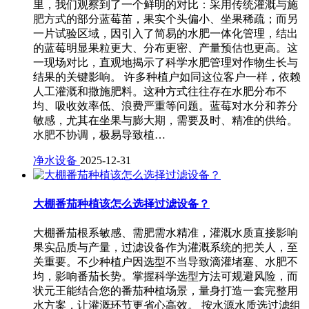
里，我们观察到了一个鲜明的对比：采用传统灌溉与施
肥方式的部分蓝莓苗，果实个头偏小、坐果稀疏；而另
一片试验区域，因引入了简易的水肥一体化管理，结出
的蓝莓明显果粒更大、分布更密、产量预估也更高。这
一现场对比，直观地揭示了科学水肥管理对作物生长与
结果的关键影响。 许多种植户如同这位客户一样，依赖
人工灌溉和撒施肥料。这种方式往往存在水肥分布不
均、吸收效率低、浪费严重等问题。蓝莓对水分和养分
敏感，尤其在坐果与膨大期，需要及时、精准的供给。
水肥不协调，极易导致植…
净水设备
2025-12-31
大棚番茄种植该怎么选择过滤设备？
大棚番茄根系敏感、需肥需水精准，灌溉水质直接影响
果实品质与产量，过滤设备作为灌溉系统的把关人，至
关重要。不少种植户因选型不当导致滴灌堵塞、水肥不
均，影响番茄长势。掌握科学选型方法可规避风险，而
状元王能结合您的番茄种植场景，量身打造一套完整用
水方案，让灌溉环节更省心高效。 按水源水质选过滤组