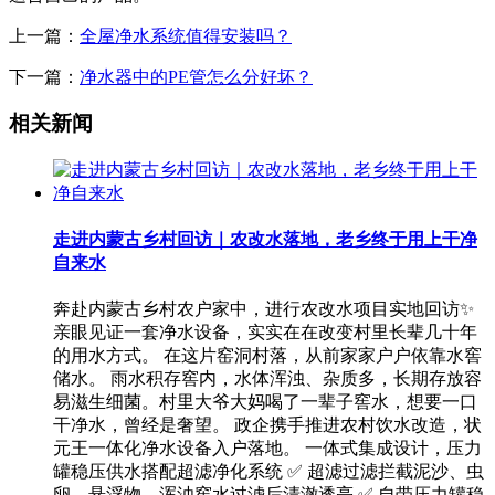
上一篇：
全屋净水系统值得安装吗？
下一篇：
净水器中的PE管怎么分好坏？
相关新闻
走进内蒙古乡村回访｜农改水落地，老乡终于用上干净
自来水
奔赴内蒙古乡村农户家中，进行农改水项目实地回访✨
亲眼见证一套净水设备，实实在在改变村里长辈几十年
的用水方式。 在这片窑洞村落，从前家家户户依靠水窖
储水。 雨水积存窖内，水体浑浊、杂质多，长期存放容
易滋生细菌。村里大爷大妈喝了一辈子窖水，想要一口
干净水，曾经是奢望。 政企携手推进农村饮水改造，状
元王一体化净水设备入户落地。 一体式集成设计，压力
罐稳压供水搭配超滤净化系统 ✅ 超滤过滤拦截泥沙、虫
卵、悬浮物，浑浊窖水过滤后清澈透亮 ✅ 自带压力罐稳