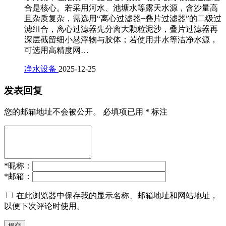
合是核心。若采用河水、池塘水等露天水源，含沙量高
且杂质复杂，需选用“离心过滤器+叠片过滤器”的二级过
滤组合，离心过滤器先分离大颗粒泥沙，叠片过滤器再
深层截留细小悬浮物与胶体；若使用井水等洁净水源，
可选用高精度网…
净水设备
2025-12-25
发表回复
您的邮箱地址不会被公开。
必填项已用
*
标注
*
昵称：
*
邮箱：
在此浏览器中保存我的显示名称、邮箱地址和网站地址，
以便下次评论时使用。
提交