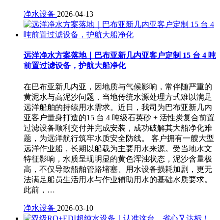
净水设备
2026-04-13
远洋净水方案落地｜巴布亚新几内亚客户定制 15 台 4 吨
前置过滤设备，护航大船净化
在巴布亚新几内亚，因地质与气候影响，常伴随严重的
黄泥水与高泥沙问题，当地传统水源处理方式难以满足
远洋船舶的持续用水需求。近日，我司为巴布亚新几内
亚客户量身打造的15 台 4 吨级石英砂 + 活性炭复合前置
过滤设备顺利交付并完成安装，成功破解其大船净化难
题，为远洋航行筑牢水质安全防线。 客户拥有一艘大型
远洋作业船，长期以船载为主要用水来源。受当地水文
特征影响，水质呈现明显的黄色浑浊状态，泥沙含量极
高，不仅导致船舶管路堵塞、用水设备损耗加剧，更无
法满足船员生活用水与作业辅助用水的基础水质要求。
此前，…
净水设备
2026-03-10