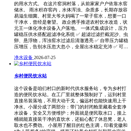
的用水方式。 在这片窑洞村落，从前家家户户依靠水窖
储水。 雨水积存窖内，水体浑浊、杂质多，长期存放容
易滋生细菌。村里大爷大妈喝了一辈子窖水，想要一口
干净水，曾经是奢望。 政企携手推进农村饮水改造，状
元王一体化净水设备入户落地。 一体式集成设计，压力
罐稳压供水搭配超滤净化系统 ✅ 超滤过滤拦截泥沙、虫
卵、悬浮物，浑浊窖水过滤后清澈透亮 ✅ 自带压力罐稳
压增压，告别水压忽大忽小，全屋出水稳定充沛 ✅ 可…
净水设备
2026-07-25
乡村便民饮水站
这个设备是咱们村口的新时代供水服务站，专为乡村打
造的便民饮水站。在工厂里就整体预制好了，运到村里
直接吊装落地，不用大动干戈，偏远村也能快速用上干
净水。小屋分成了两部分：带门的封闭舱里藏着全套净
水设备，安全又方便维护；外面就是便民取水口，接上
桶就能直接装干净的直饮水，还贴心配了休息凳，老人
取水也不费劲。 小屋用了醒目的红色主调，印着党徽和