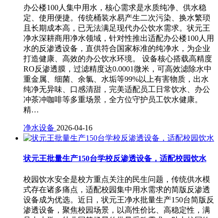
办公楼100人集中用水，核心需求是水质纯净、供水稳
定、使用便捷。传统桶装水易产生二次污染、换水繁琐
且长期成本高，已无法满足现代办公饮水需求。状元王
净水深耕商用净水领域，针对性推出适配办公楼100人用
水的反渗透设备，直供符合国家标准的纯净水，为企业
打造健康、高效的办公饮水环境。 设备核心搭载高精度
RO反渗透膜，过滤精度达0.0001微米，可高效滤除水中
重金属、细菌、余氯、水垢等99%以上有害物质，出水
纯净无异味、口感清甜，完美适配员工日常饮水、办公
冲茶冲咖啡等多重场景，全方位守护员工饮水健康。
精…
净水设备
2026-04-16
状元王批量生产150台学校反渗透设备，适配校园饮水
校园饮水安全是校方重点关注的民生问题，传统供水模
式存在诸多痛点，适配校园集中用水需求的简版反渗透
设备成为优选。近日，状元王净水批量生产150台简版反
渗透设备，聚焦校园场景，以高性价比、高稳定性，满