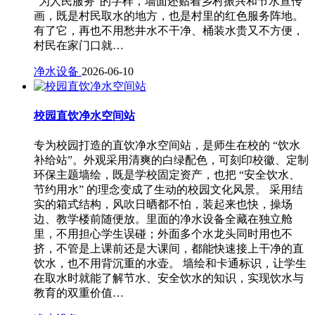
“为人民服务”的字样，墙面还贴着乡村振兴和节水宣传
画，既是村民取水的地方，也是村里的红色服务阵地。
有了它，再也不用愁井水不干净、桶装水贵又不方便，
村民在家门口就…
净水设备
2026-06-10
校园直饮净水空间站
专为校园打造的直饮净水空间站，是师生在校的 “饮水
补给站”。外观采用清爽的白绿配色，可刻印校徽、定制
环保主题墙绘，既是学校固定资产，也把 “安全饮水、
节约用水” 的理念变成了生动的校园文化风景。 采用结
实的箱式结构，风吹日晒都不怕，装起来也快，操场
边、教学楼前随便放。里面的净水设备全藏在独立舱
里，不用担心学生误碰；外面多个水龙头同时用也不
挤，不管是上课前还是大课间，都能快速接上干净的直
饮水，也不用背沉重的水壶。 墙绘和卡通标识，让学生
在取水时就能了解节水、安全饮水的知识，实现饮水与
教育的双重价值…