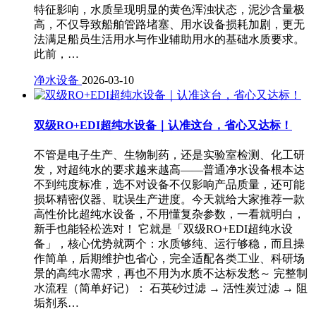
特征影响，水质呈现明显的黄色浑浊状态，泥沙含量极
高，不仅导致船舶管路堵塞、用水设备损耗加剧，更无
法满足船员生活用水与作业辅助用水的基础水质要求。
此前，…
净水设备
2026-03-10
双级RO+EDI超纯水设备｜认准这台，省心又达标！
不管是电子生产、生物制药，还是实验室检测、化工研
发，对超纯水的要求越来越高——普通净水设备根本达
不到纯度标准，选不对设备不仅影响产品质量，还可能
损坏精密仪器、耽误生产进度。今天就给大家推荐一款
高性价比超纯水设备，不用懂复杂参数，一看就明白，
新手也能轻松选对！ 它就是「双级RO+EDI超纯水设
备」，核心优势就两个：水质够纯、运行够稳，而且操
作简单，后期维护也省心，完全适配各类工业、科研场
景的高纯水需求，再也不用为水质不达标发愁～ 完整制
水流程（简单好记）： 石英砂过滤 → 活性炭过滤 → 阻
垢剂系…