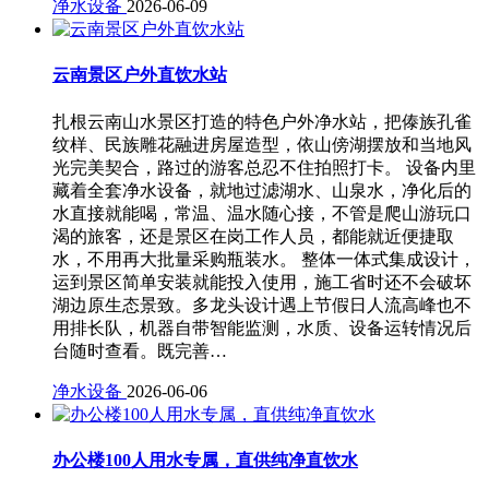
净水设备
2026-06-09
云南景区户外直饮水站
扎根云南山水景区打造的特色户外净水站，把傣族孔雀
纹样、民族雕花融进房屋造型，依山傍湖摆放和当地风
光完美契合，路过的游客总忍不住拍照打卡。 设备内里
藏着全套净水设备，就地过滤湖水、山泉水，净化后的
水直接就能喝，常温、温水随心接，不管是爬山游玩口
渴的旅客，还是景区在岗工作人员，都能就近便捷取
水，不用再大批量采购瓶装水。 整体一体式集成设计，
运到景区简单安装就能投入使用，施工省时还不会破坏
湖边原生态景致。多龙头设计遇上节假日人流高峰也不
用排长队，机器自带智能监测，水质、设备运转情况后
台随时查看。既完善…
净水设备
2026-06-06
办公楼100人用水专属，直供纯净直饮水