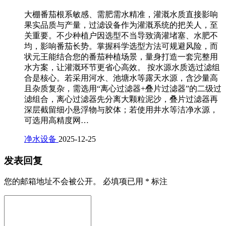
大棚番茄根系敏感、需肥需水精准，灌溉水质直接影响
果实品质与产量，过滤设备作为灌溉系统的把关人，至
关重要。不少种植户因选型不当导致滴灌堵塞、水肥不
均，影响番茄长势。掌握科学选型方法可规避风险，而
状元王能结合您的番茄种植场景，量身打造一套完整用
水方案，让灌溉环节更省心高效。 按水源水质选过滤组
合是核心。若采用河水、池塘水等露天水源，含沙量高
且杂质复杂，需选用“离心过滤器+叠片过滤器”的二级过
滤组合，离心过滤器先分离大颗粒泥沙，叠片过滤器再
深层截留细小悬浮物与胶体；若使用井水等洁净水源，
可选用高精度网…
净水设备
2025-12-25
发表回复
您的邮箱地址不会被公开。
必填项已用
*
标注