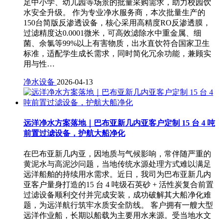
足中小学、幼儿园等场景的批量采购需求，助力校园饮
水安全升级。 作为专业净水服务商，本次批量生产的
150台简版反渗透设备，核心采用高精度RO反渗透膜，
过滤精度达0.0001微米，可高效滤除水中重金属、细
菌、余氯等99%以上有害物质，出水直饮符合国家卫生
标准，适配学生成长需求，同时简化冗余功能，兼顾实
用与性…
净水设备
2026-04-13
远洋净水方案落地｜巴布亚新几内亚客户定制 15 台 4 吨
前置过滤设备，护航大船净化
在巴布亚新几内亚，因地质与气候影响，常伴随严重的
黄泥水与高泥沙问题，当地传统水源处理方式难以满足
远洋船舶的持续用水需求。近日，我司为巴布亚新几内
亚客户量身打造的15 台 4 吨级石英砂 + 活性炭复合前置
过滤设备顺利交付并完成安装，成功破解其大船净化难
题，为远洋航行筑牢水质安全防线。 客户拥有一艘大型
远洋作业船，长期以船载为主要用水来源。受当地水文