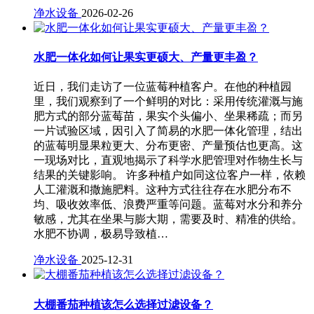
净水设备
2026-02-26
水肥一体化如何让果实更硕大、产量更丰盈？
近日，我们走访了一位蓝莓种植客户。在他的种植园
里，我们观察到了一个鲜明的对比：采用传统灌溉与施
肥方式的部分蓝莓苗，果实个头偏小、坐果稀疏；而另
一片试验区域，因引入了简易的水肥一体化管理，结出
的蓝莓明显果粒更大、分布更密、产量预估也更高。这
一现场对比，直观地揭示了科学水肥管理对作物生长与
结果的关键影响。 许多种植户如同这位客户一样，依赖
人工灌溉和撒施肥料。这种方式往往存在水肥分布不
均、吸收效率低、浪费严重等问题。蓝莓对水分和养分
敏感，尤其在坐果与膨大期，需要及时、精准的供给。
水肥不协调，极易导致植…
净水设备
2025-12-31
大棚番茄种植该怎么选择过滤设备？