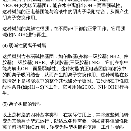
NR3OH(R为碳氢基团)，能在水中离解出OH－而呈强碱性。
这种树脂的正电基团能与溶液中的阴离子吸附结合，从而产生
阴离子交换作用。
这种树脂的离解性很强，在不同pH下都能正常工作。它用强
碱(如NaOH)进行再生。
(4) 弱碱性阴离子树脂
这类树脂含有弱碱性基团，如伯胺基(亦称一级胺基)-NH2、仲
胺基(二级胺基)-NHR、或叔胺基(三级胺基)-NR2，它们在水中
能离解出OH－而呈弱碱性。这种树脂的正电基团能与溶液中
的阴离子吸附结合，从而产生阴离子交换作用。这种树脂在多
数情况下是将溶液中的整个其他酸分子吸附。它只能在中性或
酸性条件(如pH1～9)下工作。它可用Na2CO3、NH4OH进行再
生。
(5) 离子树脂的转型
以上是树脂的四种基本类型。在实际使用上，常将这些树脂转
变为其他离子型式运行，以适应各种需要。例如常将强酸性阳
离子树脂与NaCl作用，转变为钠型树脂再使用。工作时钠型