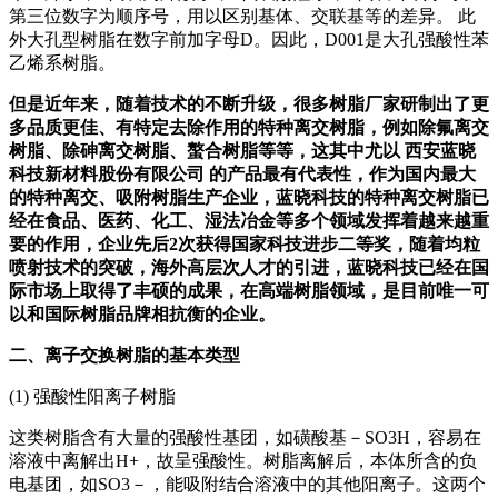
第三位数字为顺序号，用以区别基体、交联基等的差异。 此
外大孔型树脂在数字前加字母D。因此，D001是大孔强酸性苯
乙烯系树脂。
但是近年来，随着技术的不断升级，很多树脂厂家研制出了更
多品质更佳、有特定去除作用的特种离交树脂，例如除氟离交
树脂、除砷离交树脂、螯合树脂等等，这其中尤以 西安蓝晓
科技新材料股份有限公司 的产品最有代表性，作为国内最大
的特种离交、吸附树脂生产企业，蓝晓科技的特种离交树脂已
经在食品、医药、化工、湿法冶金等多个领域发挥着越来越重
要的作用，企业先后2次获得国家科技进步二等奖，随着均粒
喷射技术的突破，海外高层次人才的引进，蓝晓科技已经在国
际市场上取得了丰硕的成果，在高端树脂领域，是目前唯一可
以和国际树脂品牌相抗衡的企业。
二、离子交换树脂的基本类型
(1) 强酸性阳离子树脂
这类树脂含有大量的强酸性基团，如磺酸基－SO3H，容易在
溶液中离解出H+，故呈强酸性。树脂离解后，本体所含的负
电基团，如SO3－，能吸附结合溶液中的其他阳离子。这两个