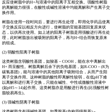
反应使树脂中的H+与溶液中的阳离子互相交换。强酸性树脂
的离解能力很强，在酸性或碱性溶液中均能离解和产生离子交
换作用。
树脂在使用一段时间后，要进行再生处理，即用化学药品使离
子交换反应以相反方向进行，使树脂的官能基团回复原来状
态，以供再次使用。如上述的阳离子树脂是用强酸进行再生处
理，此时树脂放出被吸附的阳离子，再与H+结合而恢复原来
的组成。
(2) 弱酸性阳离子树脂
这类树脂含弱酸性基团，如羧基－COOH，能在水中离解出
H+ 而呈酸性。树脂离解后余下的负电基团，如R-COO－(R为
碳氢基团)，能与溶液中的其他阳离子吸附结合，从而产生阳
离子交换作用。这种树脂的酸性即离解性较弱，在低pH下难
以离解和进行离子交换，只能在碱性、中性或微酸性溶液中
(如pH5～14)起作用。这类树脂亦是用酸进行再生(比强酸性树
脂较易再生)。
(3) 强碱性阴离子树脂
这类树脂含有强碱性基团，如季胺基(亦称四级胺基)－