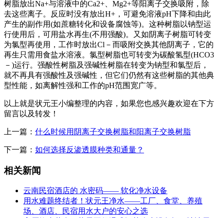
树脂放出Na+与溶液中的Ca2+、Mg2+等阳离子交换吸附，除
去这些离子。反应时没有放出H+，可避免溶液pH下降和由此
产生的副作用(如蔗糖转化和设备腐蚀等)。这种树脂以钠型运
行使用后，可用盐水再生(不用强酸)。又如阴离子树脂可转变
为氯型再使用，工作时放出Cl－而吸附交换其他阴离子，它的
再生只需用食盐水溶液。氯型树脂也可转变为碳酸氢型(HCO3
－)运行。强酸性树脂及强碱性树脂在转变为钠型和氯型后，
就不再具有强酸性及强碱性，但它们仍然有这些树脂的其他典
型性能，如离解性强和工作的pH范围宽广等。
以上就是状元王小编整理的内容，如果您也感兴趣欢迎在下方
留言以及转发！
上一篇：
什么时候用阴离子交换树脂和阳离子交换树脂
下一篇：
如何选择反渗透膜种类和通量？
相关新闻
云南民宿酒店的 水密码—— 软化净水设备
用水难题终结者！状元王净水——工厂、食堂、养殖
场、酒店、民宿用水大户的安心之选