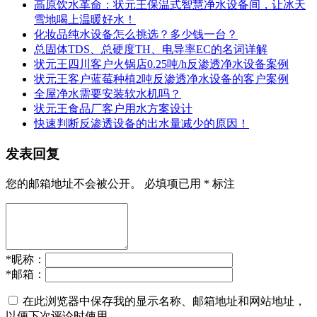
高原饮水革命：状元王保温式智慧净水设备间，让冰天
雪地喝上温暖好水！
化妆品纯水设备怎么挑选？多少钱一台？
总固体TDS、总硬度TH、电导率EC的名词详解
状元王四川客户火锅店0.25吨/h反渗透净水设备案例
状元王客户蓝莓种植2吨反渗透净水设备的客户案例
全屋净水需要安装软水机吗？
状元王食品厂客户用水方案设计
快速判断反渗透设备的出水量减少的原因！
发表回复
您的邮箱地址不会被公开。
必填项已用
*
标注
*
昵称：
*
邮箱：
在此浏览器中保存我的显示名称、邮箱地址和网站地址，
以便下次评论时使用。