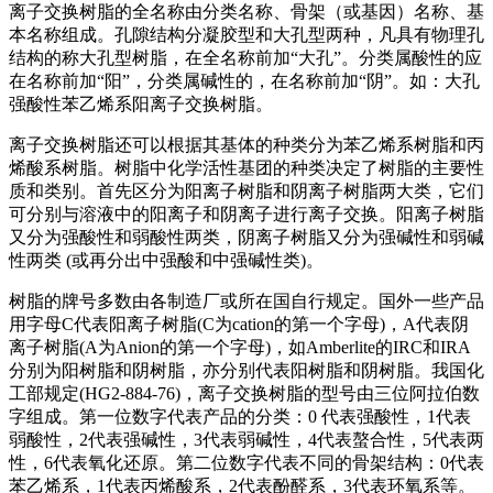
离子交换树脂的全名称由分类名称、骨架（或基因）名称、基
本名称组成。孔隙结构分凝胶型和大孔型两种，凡具有物理孔
结构的称大孔型树脂，在全名称前加“大孔”。分类属酸性的应
在名称前加“阳”，分类属碱性的，在名称前加“阴”。如：大孔
强酸性苯乙烯系阳离子交换树脂。
离子交换树脂还可以根据其基体的种类分为苯乙烯系树脂和丙
烯酸系树脂。树脂中化学活性基团的种类决定了树脂的主要性
质和类别。首先区分为阳离子树脂和阴离子树脂两大类，它们
可分别与溶液中的阳离子和阴离子进行离子交换。阳离子树脂
又分为强酸性和弱酸性两类，阴离子树脂又分为强碱性和弱碱
性两类 (或再分出中强酸和中强碱性类)。
树脂的牌号多数由各制造厂或所在国自行规定。国外一些产品
用字母C代表阳离子树脂(C为cation的第一个字母)，A代表阴
离子树脂(A为Anion的第一个字母)，如Amberlite的IRC和IRA
分别为阳树脂和阴树脂，亦分别代表阳树脂和阴树脂。我国化
工部规定(HG2-884-76)，离子交换树脂的型号由三位阿拉伯数
字组成。第一位数字代表产品的分类：0 代表强酸性，1代表
弱酸性，2代表强碱性，3代表弱碱性，4代表螯合性，5代表两
性，6代表氧化还原。第二位数字代表不同的骨架结构：0代表
苯乙烯系，1代表丙烯酸系，2代表酚醛系，3代表环氧系等。