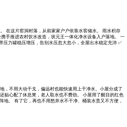
。 在这片窑洞村落，从前家家户户依靠水窖储水。 雨水积存
企携手推进农村饮水改造，状元王一体化净水设备入户落地。 一
自带压力罐稳压增压，告别水压忽大忽小，全屋出水稳定充沛 ✅
地，不用大动干戈，偏远村也能快速用上干净水。小屋分成了
还贴心配了休息凳，老人取水也不费劲。 小屋用了醒目的红色
阵地。 有了它，再也不用愁井水不干净、桶装水贵又不方便，