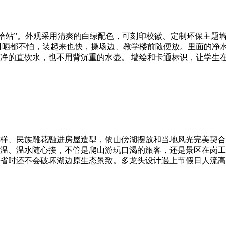
给站”。外观采用清爽的白绿配色，可刻印校徽、定制环保主题墙
日晒都不怕，装起来也快，操场边、教学楼前随便放。里面的净
净的直饮水，也不用背沉重的水壶。 墙绘和卡通标识，让学生
样、民族雕花融进房屋造型，依山傍湖摆放和当地风光完美契合
温、温水随心接，不管是爬山游玩口渴的旅客，还是景区在岗工
省时还不会破坏湖边原生态景致。多龙头设计遇上节假日人流高