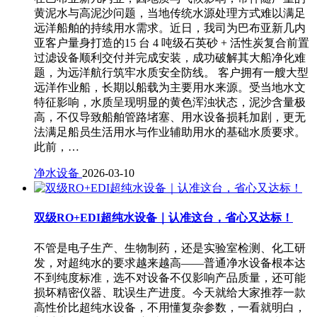
黄泥水与高泥沙问题，当地传统水源处理方式难以满足
远洋船舶的持续用水需求。近日，我司为巴布亚新几内
亚客户量身打造的15 台 4 吨级石英砂 + 活性炭复合前置
过滤设备顺利交付并完成安装，成功破解其大船净化难
题，为远洋航行筑牢水质安全防线。 客户拥有一艘大型
远洋作业船，长期以船载为主要用水来源。受当地水文
特征影响，水质呈现明显的黄色浑浊状态，泥沙含量极
高，不仅导致船舶管路堵塞、用水设备损耗加剧，更无
法满足船员生活用水与作业辅助用水的基础水质要求。
此前，…
净水设备
2026-03-10
双级RO+EDI超纯水设备｜认准这台，省心又达标！
不管是电子生产、生物制药，还是实验室检测、化工研
发，对超纯水的要求越来越高——普通净水设备根本达
不到纯度标准，选不对设备不仅影响产品质量，还可能
损坏精密仪器、耽误生产进度。今天就给大家推荐一款
高性价比超纯水设备，不用懂复杂参数，一看就明白，