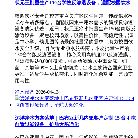
状元王批量生产150台学校反渗透设备，适配校园饮水
校园饮水安全是校方重点关注的民生问题，传统供水模
式存在诸多痛点，适配校园集中用水需求的简版反渗透
设备成为优选。近日，状元王净水批量生产150台简版反
渗透设备，聚焦校园场景，以高性价比、高稳定性，满
足中小学、幼儿园等场景的批量采购需求，助力校园饮
水安全升级。 作为专业净水服务商，本次批量生产的
150台简版反渗透设备，核心采用高精度RO反渗透膜，
过滤精度达0.0001微米，可高效滤除水中重金属、细
菌、余氯等99%以上有害物质，出水直饮符合国家卫生
标准，适配学生成长需求，同时简化冗余功能，兼顾实
用与性…
净水设备
2026-04-13
远洋净水方案落地｜巴布亚新几内亚客户定制 15 台 4 吨
前置过滤设备，护航大船净化
在巴布亚新几内亚，因地质与气候影响，常伴随严重的