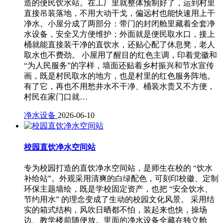
造的便民饮水站。在工厂里就整体预制好了，运到村里
直接吊装落地，不用大动干戈，偏远村也能快速用上干
净水。小屋分成了两部分：带门的封闭舱里藏着全套净
水设备，安全又方便维护；外面就是便民取水口，接上
桶就能直接装干净的直饮水，还贴心配了休息凳，老人
取水也不费劲。 小屋用了醒目的红色主调，印着党徽和
“为人民服务”的字样，墙面还贴着乡村振兴和节水宣传
画，既是村民取水的地方，也是村里的红色服务阵地。
有了它，再也不用愁井水不干净、桶装水贵又不方便，
村民在家门口就…
净水设备
2026-06-10
校园直饮净水空间站
专为校园打造的直饮净水空间站，是师生在校的 “饮水
补给站”。外观采用清爽的白绿配色，可刻印校徽、定制
环保主题墙绘，既是学校固定资产，也把 “安全饮水、
节约用水” 的理念变成了生动的校园文化风景。 采用结
实的箱式结构，风吹日晒都不怕，装起来也快，操场
边、教学楼前随便放。里面的净水设备全藏在独立舱