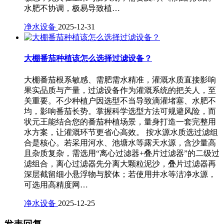
水肥不协调，极易导致植…
净水设备
2025-12-31
大棚番茄种植该怎么选择过滤设备？
大棚番茄根系敏感、需肥需水精准，灌溉水质直接影响
果实品质与产量，过滤设备作为灌溉系统的把关人，至
关重要。不少种植户因选型不当导致滴灌堵塞、水肥不
均，影响番茄长势。掌握科学选型方法可规避风险，而
状元王能结合您的番茄种植场景，量身打造一套完整用
水方案，让灌溉环节更省心高效。 按水源水质选过滤组
合是核心。若采用河水、池塘水等露天水源，含沙量高
且杂质复杂，需选用“离心过滤器+叠片过滤器”的二级过
滤组合，离心过滤器先分离大颗粒泥沙，叠片过滤器再
深层截留细小悬浮物与胶体；若使用井水等洁净水源，
可选用高精度网…
净水设备
2025-12-25