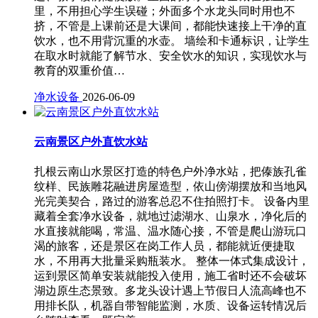
里，不用担心学生误碰；外面多个水龙头同时用也不
挤，不管是上课前还是大课间，都能快速接上干净的直
饮水，也不用背沉重的水壶。 墙绘和卡通标识，让学生
在取水时就能了解节水、安全饮水的知识，实现饮水与
教育的双重价值…
净水设备
2026-06-09
云南景区户外直饮水站
扎根云南山水景区打造的特色户外净水站，把傣族孔雀
纹样、民族雕花融进房屋造型，依山傍湖摆放和当地风
光完美契合，路过的游客总忍不住拍照打卡。 设备内里
藏着全套净水设备，就地过滤湖水、山泉水，净化后的
水直接就能喝，常温、温水随心接，不管是爬山游玩口
渴的旅客，还是景区在岗工作人员，都能就近便捷取
水，不用再大批量采购瓶装水。 整体一体式集成设计，
运到景区简单安装就能投入使用，施工省时还不会破坏
湖边原生态景致。多龙头设计遇上节假日人流高峰也不
用排长队，机器自带智能监测，水质、设备运转情况后