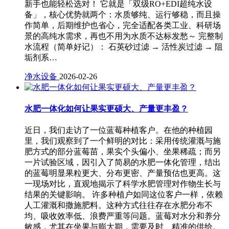
新手也能轻松选对！ 它就是「双级RO+EDI超纯水设
备」，核心优势就两个：水质够纯、运行够稳，而且操
作简单，后期维护也省心，完全适配各类工业、科研场
景的高纯水需求，再也不用为水质不达标发愁～ 完整制
水流程（简单好记）： 石英砂过滤 → 活性炭过滤 → 阻
垢剂系…
净水设备
2026-02-26
水肥一体化如何让果实更硕大、产量更丰盈？
近日，我们走访了一位蓝莓种植客户。在他的种植园
里，我们观察到了一个鲜明的对比：采用传统灌溉与施
肥方式的部分蓝莓苗，果实个头偏小、坐果稀疏；而另
一片试验区域，因引入了简易的水肥一体化管理，结出
的蓝莓明显果粒更大、分布更密、产量预估也更高。这
一现场对比，直观地揭示了科学水肥管理对作物生长与
结果的关键影响。 许多种植户如同这位客户一样，依赖
人工灌溉和撒施肥料。这种方式往往存在水肥分布不
均、吸收效率低、浪费严重等问题。蓝莓对水分和养分
敏感，尤其在坐果与膨大期，需要及时、精准的供给。