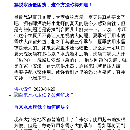
摆脱水压低困扰，这个方法你得知道！
最近气温直升30度，大家纷纷表示：夏天是真的要来了
吧！拥有啤酒烧烤小龙虾的夏天的确令人感到向往，但
是有些问题还是得摆到台面儿上解决一下。 比如，水压
低这个在夏天不得让人忽视的大问题。夏季对于用水的
需求大家都知道，相对于其他三个季节，夏季的用水需
求是最大的。如果您家里水压比较低，那么您一定明白
夏天洗次澡有多心累？水流淅淅沥沥，洗澡前满头大汗
（热的），洗澡后依然（急的）。 解决问题的关键，就
是在家中安装一台无塔供水器，通俗来讲就是压力罐，
需要搭配水泵使用。或许看到这里的您会有疑问，直接
安装一个增压泵…
供水设备
2023-04-20
自来水水压低？如何解决？
现在大部分地区都普遍通上了自来水，使用起来确实很
方便。但是，每每到用水需求大的季节，譬如即将要到