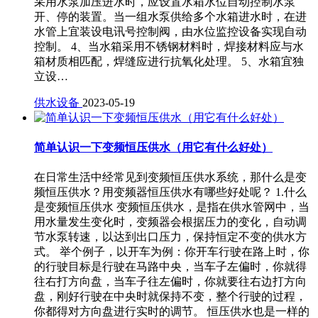
采用水泵加压进水时，应设置水箱水位自动控制水泵
开、停的装置。当一组水泵供给多个水箱进水时，在进
水管上宜装设电讯号控制阀，由水位监控设备实现自动
控制。 4、当水箱采用不锈钢材料时，焊接材料应与水
箱材质相匹配，焊缝应进行抗氧化处理。 5、水箱宜独
立设…
供水设备
2023-05-19
简单认识一下变频恒压供水（用它有什么好处）
在日常生活中经常见到变频恒压供水系统，那什么是变
频恒压供水？用变频器恒压供水有哪些好处呢？ 1.什么
是变频恒压供水 变频恒压供水，是指在供水管网中，当
用水量发生变化时，变频器会根据压力的变化，自动调
节水泵转速，以达到出口压力，保持恒定不变的供水方
式。 举个例子，以开车为例：你开车行驶在路上时，你
的行驶目标是行驶在马路中央，当车子左偏时，你就得
往右打方向盘，当车子往左偏时，你就要往右边打方向
盘，刚好行驶在中央时就保持不变，整个行驶的过程，
你都得对方向盘进行实时的调节。 恒压供水也是一样的