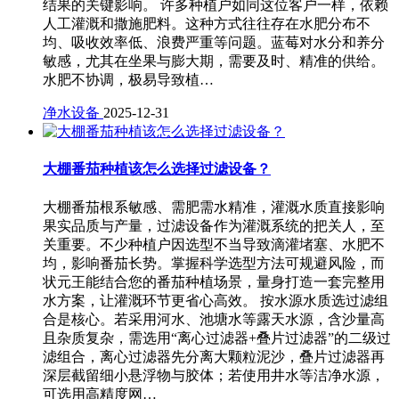
结果的关键影响。 许多种植户如同这位客户一样，依赖
人工灌溉和撒施肥料。这种方式往往存在水肥分布不
均、吸收效率低、浪费严重等问题。蓝莓对水分和养分
敏感，尤其在坐果与膨大期，需要及时、精准的供给。
水肥不协调，极易导致植…
净水设备
2025-12-31
大棚番茄种植该怎么选择过滤设备？
大棚番茄根系敏感、需肥需水精准，灌溉水质直接影响
果实品质与产量，过滤设备作为灌溉系统的把关人，至
关重要。不少种植户因选型不当导致滴灌堵塞、水肥不
均，影响番茄长势。掌握科学选型方法可规避风险，而
状元王能结合您的番茄种植场景，量身打造一套完整用
水方案，让灌溉环节更省心高效。 按水源水质选过滤组
合是核心。若采用河水、池塘水等露天水源，含沙量高
且杂质复杂，需选用“离心过滤器+叠片过滤器”的二级过
滤组合，离心过滤器先分离大颗粒泥沙，叠片过滤器再
深层截留细小悬浮物与胶体；若使用井水等洁净水源，
可选用高精度网…