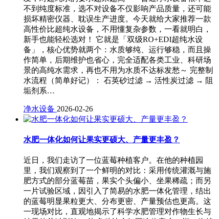
不到纯度标准，选不对设备不仅影响产品质量，还可能
损坏精密仪器、耽误生产进度。今天就给大家推荐一款
高性价比超纯水设备，不用懂复杂参数，一看就明白，
新手也能轻松选对！ 它就是「双级RO+EDI超纯水设
备」，核心优势就两个：水质够纯、运行够稳，而且操
作简单，后期维护也省心，完全适配各类工业、科研场
景的高纯水需求，再也不用为水质不达标发愁～ 完整制
水流程（简单好记）： 石英砂过滤 → 活性炭过滤 → 阻
垢剂系…
净水设备
2026-02-26
水肥一体化如何让果实更硕大、产量更丰盈？
近日，我们走访了一位蓝莓种植客户。在他的种植园
里，我们观察到了一个鲜明的对比：采用传统灌溉与施
肥方式的部分蓝莓苗，果实个头偏小、坐果稀疏；而另
一片试验区域，因引入了简易的水肥一体化管理，结出
的蓝莓明显果粒更大、分布更密、产量预估也更高。这
一现场对比，直观地揭示了科学水肥管理对作物生长与