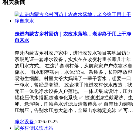
相关新闻
走进内蒙古乡村回访｜农改水落地，老乡终于用上干净
自来水
奔赴内蒙古乡村农户家中，进行农改水项目实地回访✨
亲眼见证一套净水设备，实实在在改变村里长辈几十年
的用水方式。 在这片窑洞村落，从前家家户户依靠水窖
储水。 雨水积存窖内，水体浑浊、杂质多，长期存放容
易滋生细菌。村里大爷大妈喝了一辈子窖水，想要一口
干净水，曾经是奢望。 政企携手推进农村饮水改造，状
元王一体化净水设备入户落地。 一体式集成设计，压力
罐稳压供水搭配超滤净化系统 ✅ 超滤过滤拦截泥沙、虫
卵、悬浮物，浑浊窖水过滤后清澈透亮 ✅ 自带压力罐稳
压增压，告别水压忽大忽小，全屋出水稳定充沛 ✅ 可…
净水设备
2026-07-25