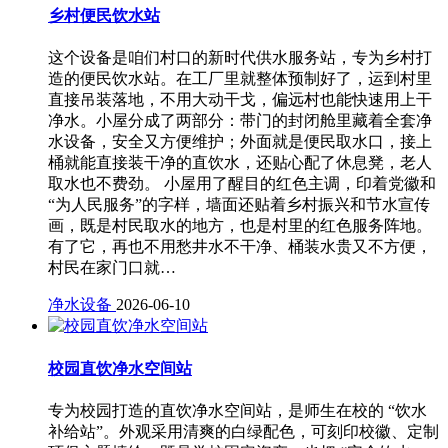
乡村便民饮水站
这个设备是咱们村口的新时代供水服务站，专为乡村打
造的便民饮水站。在工厂里就整体预制好了，运到村里
直接吊装落地，不用大动干戈，偏远村也能快速用上干
净水。小屋分成了两部分：带门的封闭舱里藏着全套净
水设备，安全又方便维护；外面就是便民取水口，接上
桶就能直接装干净的直饮水，还贴心配了休息凳，老人
取水也不费劲。 小屋用了醒目的红色主调，印着党徽和
“为人民服务”的字样，墙面还贴着乡村振兴和节水宣传
画，既是村民取水的地方，也是村里的红色服务阵地。
有了它，再也不用愁井水不干净、桶装水贵又不方便，
村民在家门口就…
净水设备
2026-06-10
校园直饮净水空间站
专为校园打造的直饮净水空间站，是师生在校的 “饮水
补给站”。外观采用清爽的白绿配色，可刻印校徽、定制