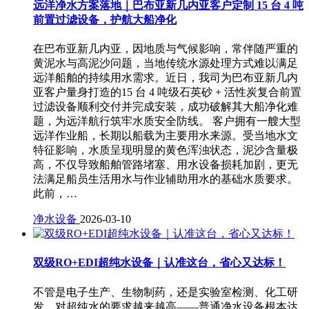
远洋净水方案落地｜巴布亚新几内亚客户定制 15 台 4 吨
前置过滤设备，护航大船净化
在巴布亚新几内亚，因地质与气候影响，常伴随严重的
黄泥水与高泥沙问题，当地传统水源处理方式难以满足
远洋船舶的持续用水需求。近日，我司为巴布亚新几内
亚客户量身打造的15 台 4 吨级石英砂 + 活性炭复合前置
过滤设备顺利交付并完成安装，成功破解其大船净化难
题，为远洋航行筑牢水质安全防线。 客户拥有一艘大型
远洋作业船，长期以船载为主要用水来源。受当地水文
特征影响，水质呈现明显的黄色浑浊状态，泥沙含量极
高，不仅导致船舶管路堵塞、用水设备损耗加剧，更无
法满足船员生活用水与作业辅助用水的基础水质要求。
此前，…
净水设备
2026-03-10
双级RO+EDI超纯水设备｜认准这台，省心又达标！
不管是电子生产、生物制药，还是实验室检测、化工研
发，对超纯水的要求越来越高——普通净水设备根本达