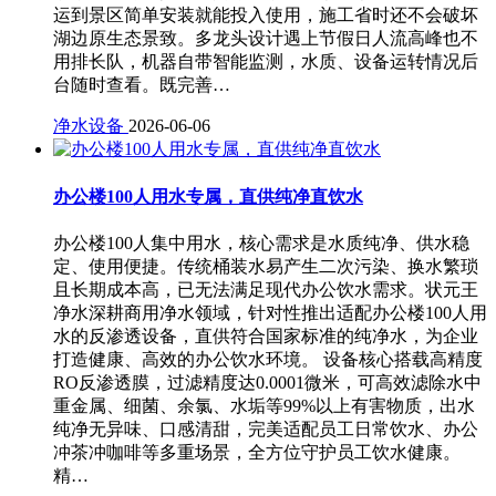
运到景区简单安装就能投入使用，施工省时还不会破坏
湖边原生态景致。多龙头设计遇上节假日人流高峰也不
用排长队，机器自带智能监测，水质、设备运转情况后
台随时查看。既完善…
净水设备
2026-06-06
办公楼100人用水专属，直供纯净直饮水
办公楼100人集中用水，核心需求是水质纯净、供水稳
定、使用便捷。传统桶装水易产生二次污染、换水繁琐
且长期成本高，已无法满足现代办公饮水需求。状元王
净水深耕商用净水领域，针对性推出适配办公楼100人用
水的反渗透设备，直供符合国家标准的纯净水，为企业
打造健康、高效的办公饮水环境。 设备核心搭载高精度
RO反渗透膜，过滤精度达0.0001微米，可高效滤除水中
重金属、细菌、余氯、水垢等99%以上有害物质，出水
纯净无异味、口感清甜，完美适配员工日常饮水、办公
冲茶冲咖啡等多重场景，全方位守护员工饮水健康。
精…