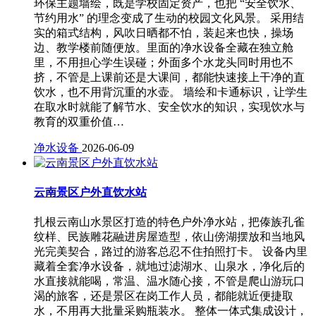
环保主题墙绘，既是学校固定资产，也把 “安全饮水、
节约用水” 的理念变成了生动的校园文化风景。 采用结
实的箱式结构，风吹日晒都不怕，装起来也快，操场
边、教学楼前随便放。里面的净水设备全藏在独立舱
里，不用担心学生误碰；外面多个水龙头同时用也不
挤，不管是上课前还是大课间，都能快速接上干净的直
饮水，也不用背沉重的水壶。 墙绘和卡通标识，让学生
在取水时就能了解节水、安全饮水的知识，实现饮水与
教育的双重价值…
净水设备
2026-06-09
云南景区户外直饮水站
扎根云南山水景区打造的特色户外净水站，把傣族孔雀
纹样、民族雕花融进房屋造型，依山傍湖摆放和当地风
光完美契合，路过的游客总忍不住拍照打卡。 设备内里
藏着全套净水设备，就地过滤湖水、山泉水，净化后的
水直接就能喝，常温、温水随心接，不管是爬山游玩口
渴的旅客，还是景区在岗工作人员，都能就近便捷取
水，不用再大批量采购瓶装水。 整体一体式集成设计，