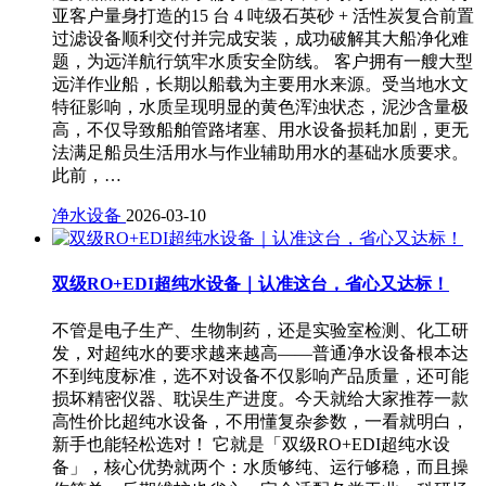
亚客户量身打造的15 台 4 吨级石英砂 + 活性炭复合前置
过滤设备顺利交付并完成安装，成功破解其大船净化难
题，为远洋航行筑牢水质安全防线。 客户拥有一艘大型
远洋作业船，长期以船载为主要用水来源。受当地水文
特征影响，水质呈现明显的黄色浑浊状态，泥沙含量极
高，不仅导致船舶管路堵塞、用水设备损耗加剧，更无
法满足船员生活用水与作业辅助用水的基础水质要求。
此前，…
净水设备
2026-03-10
双级RO+EDI超纯水设备｜认准这台，省心又达标！
不管是电子生产、生物制药，还是实验室检测、化工研
发，对超纯水的要求越来越高——普通净水设备根本达
不到纯度标准，选不对设备不仅影响产品质量，还可能
损坏精密仪器、耽误生产进度。今天就给大家推荐一款
高性价比超纯水设备，不用懂复杂参数，一看就明白，
新手也能轻松选对！ 它就是「双级RO+EDI超纯水设
备」，核心优势就两个：水质够纯、运行够稳，而且操