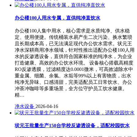
办公楼100人用水专属，直供纯净直饮水
办公楼100人集中用水，核心需求是水质纯净、供水稳
定、使用便捷。传统桶装水易产生二次污染、换水繁琐
且长期成本高，已无法满足现代办公饮水需求。状元王
净水深耕商用净水领域，针对性推出适配办公楼100人用
水的反渗透设备，直供符合国家标准的纯净水，为企业
打造健康、高效的办公饮水环境。 设备核心搭载高精度
RO反渗透膜，过滤精度达0.0001微米，可高效滤除水中
重金属、细菌、余氯、水垢等99%以上有害物质，出水
纯净无异味、口感清甜，完美适配员工日常饮水、办公
冲茶冲咖啡等多重场景，全方位守护员工饮水健康。
精…
净水设备
2026-04-16
状元王批量生产150台学校反渗透设备，适配校园饮水