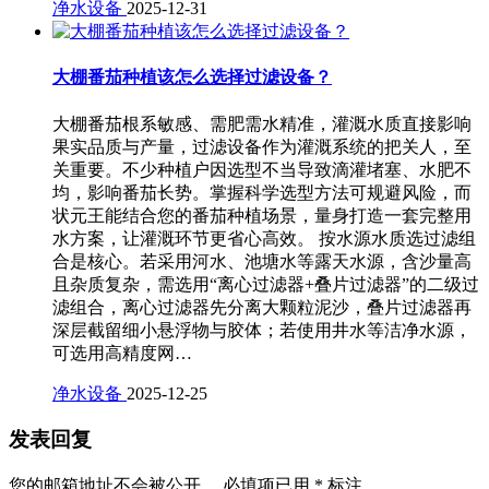
净水设备
2025-12-31
大棚番茄种植该怎么选择过滤设备？
大棚番茄根系敏感、需肥需水精准，灌溉水质直接影响
果实品质与产量，过滤设备作为灌溉系统的把关人，至
关重要。不少种植户因选型不当导致滴灌堵塞、水肥不
均，影响番茄长势。掌握科学选型方法可规避风险，而
状元王能结合您的番茄种植场景，量身打造一套完整用
水方案，让灌溉环节更省心高效。 按水源水质选过滤组
合是核心。若采用河水、池塘水等露天水源，含沙量高
且杂质复杂，需选用“离心过滤器+叠片过滤器”的二级过
滤组合，离心过滤器先分离大颗粒泥沙，叠片过滤器再
深层截留细小悬浮物与胶体；若使用井水等洁净水源，
可选用高精度网…
净水设备
2025-12-25
发表回复
您的邮箱地址不会被公开。
必填项已用
*
标注