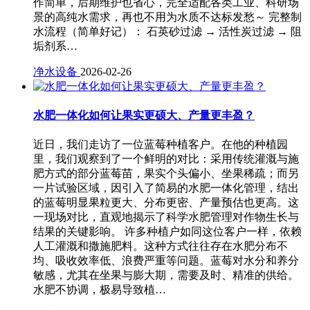
作简单，后期维护也省心，完全适配各类工业、科研场
景的高纯水需求，再也不用为水质不达标发愁～ 完整制
水流程（简单好记）： 石英砂过滤 → 活性炭过滤 → 阻
垢剂系…
净水设备
2026-02-26
水肥一体化如何让果实更硕大、产量更丰盈？
近日，我们走访了一位蓝莓种植客户。在他的种植园
里，我们观察到了一个鲜明的对比：采用传统灌溉与施
肥方式的部分蓝莓苗，果实个头偏小、坐果稀疏；而另
一片试验区域，因引入了简易的水肥一体化管理，结出
的蓝莓明显果粒更大、分布更密、产量预估也更高。这
一现场对比，直观地揭示了科学水肥管理对作物生长与
结果的关键影响。 许多种植户如同这位客户一样，依赖
人工灌溉和撒施肥料。这种方式往往存在水肥分布不
均、吸收效率低、浪费严重等问题。蓝莓对水分和养分
敏感，尤其在坐果与膨大期，需要及时、精准的供给。
水肥不协调，极易导致植…