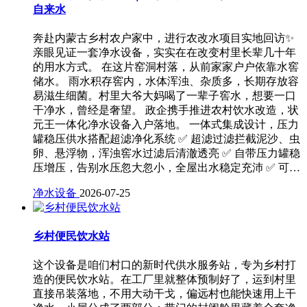
自来水
奔赴内蒙古乡村农户家中，进行农改水项目实地回访✨
亲眼见证一套净水设备，实实在在改变村里长辈几十年
的用水方式。 在这片窑洞村落，从前家家户户依靠水窖
储水。 雨水积存窖内，水体浑浊、杂质多，长期存放容
易滋生细菌。村里大爷大妈喝了一辈子窖水，想要一口
干净水，曾经是奢望。 政企携手推进农村饮水改造，状
元王一体化净水设备入户落地。 一体式集成设计，压力
罐稳压供水搭配超滤净化系统 ✅ 超滤过滤拦截泥沙、虫
卵、悬浮物，浑浊窖水过滤后清澈透亮 ✅ 自带压力罐稳
压增压，告别水压忽大忽小，全屋出水稳定充沛 ✅ 可…
净水设备
2026-07-25
乡村便民饮水站
这个设备是咱们村口的新时代供水服务站，专为乡村打
造的便民饮水站。在工厂里就整体预制好了，运到村里
直接吊装落地，不用大动干戈，偏远村也能快速用上干