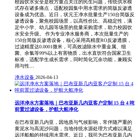
校园饮水安全是校方重点关注的民生问题，传统供水模
式存在诸多痛点，适配校园集中用水需求的简版反渗透
设备成为优选。近日，状元王净水批量生产150台简版反
渗透设备，聚焦校园场景，以高性价比、高稳定性，满
足中小学、幼儿园等场景的批量采购需求，助力校园饮
水安全升级。 作为专业净水服务商，本次批量生产的
150台简版反渗透设备，核心采用高精度RO反渗透膜，
过滤精度达0.0001微米，可高效滤除水中重金属、细
菌、余氯等99%以上有害物质，出水直饮符合国家卫生
标准，适配学生成长需求，同时简化冗余功能，兼顾实
用与性…
净水设备
2026-04-13
远洋净水方案落地｜巴布亚新几内亚客户定制 15 台 4 吨
前置过滤设备，护航大船净化
在巴布亚新几内亚，因地质与气候影响，常伴随严重的
黄泥水与高泥沙问题，当地传统水源处理方式难以满足
远洋船舶的持续用水需求。近日，我司为巴布亚新几内