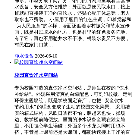
净水。小屋分成了两部分：带门的封闭舱里藏着全套净
水设备，安全又方便维护；外面就是便民取水口，接上
桶就能直接装干净的直饮水，还贴心配了休息凳，老人
取水也不费劲。 小屋用了醒目的红色主调，印着党徽和
“为人民服务”的字样，墙面还贴着乡村振兴和节水宣传
画，既是村民取水的地方，也是村里的红色服务阵地。
有了它，再也不用愁井水不干净、桶装水贵又不方便，
村民在家门口就…
净水设备
2026-06-10
校园直饮净水空间站
专为校园打造的直饮净水空间站，是师生在校的 “饮水
补给站”。外观采用清爽的白绿配色，可刻印校徽、定制
环保主题墙绘，既是学校固定资产，也把 “安全饮水、
节约用水” 的理念变成了生动的校园文化风景。 采用结
实的箱式结构，风吹日晒都不怕，装起来也快，操场
边、教学楼前随便放。里面的净水设备全藏在独立舱
里，不用担心学生误碰；外面多个水龙头同时用也不
挤，不管是上课前还是大课间，都能快速接上干净的直