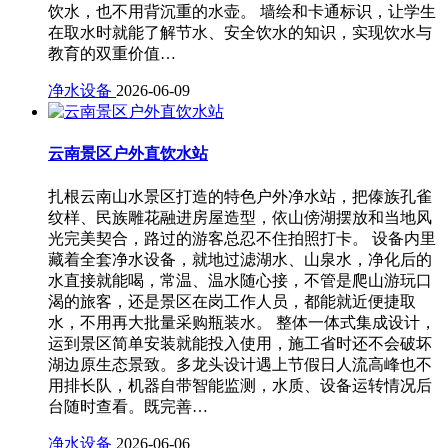
饮水，也不用背沉重的水壶。 墙绘和卡通标识，让学生
在取水时就能了解节水、安全饮水的知识，实现饮水与
教育的双重价值…
净水设备
2026-06-09
云南景区户外直饮水站
扎根云南山水景区打造的特色户外净水站，把傣族孔雀
纹样、民族雕花融进房屋造型，依山傍湖摆放和当地风
光完美契合，路过的游客总忍不住拍照打卡。 设备内里
藏着全套净水设备，就地过滤湖水、山泉水，净化后的
水直接就能喝，常温、温水随心接，不管是爬山游玩口
渴的旅客，还是景区在岗工作人员，都能就近便捷取
水，不用再大批量采购瓶装水。 整体一体式集成设计，
运到景区简单安装就能投入使用，施工省时还不会破坏
湖边原生态景致。多龙头设计遇上节假日人流高峰也不
用排长队，机器自带智能监测，水质、设备运转情况后
台随时查看。既完善…
净水设备
2026-06-06