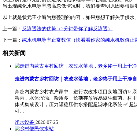
当出现纯化水电导率忽高忽低情况时，我们要查明原因要根据
以上就是状元王小编为您整理的内容，如果您想了解关于供水
上一篇：
反渗透法的优势（2分钟带你了解反渗透）
下一篇：
纯水机电导率正常数值（快看看你家的纯水机数值正
相关新闻
走进内蒙古乡村回访｜农改水落地，老乡终于用上干净自
奔赴内蒙古乡村农户家中，进行农改水项目实地回访✨ 
窖内，水体浑浊、杂质多，长期存放容易滋生细菌。村里
体式集成设计，压力罐稳压供水搭配超滤净化系统 ✅ 超
可…
净水设备
2026-07-25