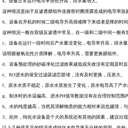
a、设备正常运行电导率突然升高，排水量增大。
这种情况是由于反渗透膜组件连接密封圈泄露造成的电导率急
b、设备在开机的时候二级电导升高很难降下来或者是降的时
这种情况一般在双级反渗透中常见，在一级和二级中间一般有
c、设备在运行一段时间后产水量没变化，电导率升高，排水量
说明膜被氧化性介质降解，电导率升高，需要更换膜组件。
d、设备预处理的砂碳净化过滤效果减低或失效没有定期及时
e、RO进水的保安过滤器滤芯脏堵，没有及时更换，压差大。
f、原水水质不稳定，原水水质发生了变化，原水电导高了产水
g、制水时的水温偏高、进水PH值等数据没有在合理控制范围
h、水的纯度越高，当然其溶解物质的能力相对来说也越强，
3、此外，纯化水设备是个大的系统还有其他的因素，建议出
以上几种是常见的情况造成纯化水电导率不合格的原因。此外