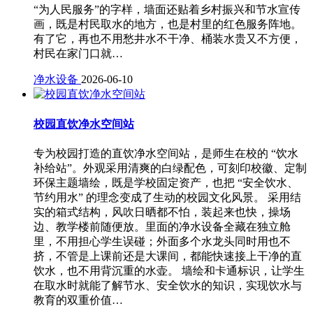
“为人民服务”的字样，墙面还贴着乡村振兴和节水宣传
画，既是村民取水的地方，也是村里的红色服务阵地。
有了它，再也不用愁井水不干净、桶装水贵又不方便，
村民在家门口就…
净水设备
2026-06-10
校园直饮净水空间站
专为校园打造的直饮净水空间站，是师生在校的 “饮水
补给站”。外观采用清爽的白绿配色，可刻印校徽、定制
环保主题墙绘，既是学校固定资产，也把 “安全饮水、
节约用水” 的理念变成了生动的校园文化风景。 采用结
实的箱式结构，风吹日晒都不怕，装起来也快，操场
边、教学楼前随便放。里面的净水设备全藏在独立舱
里，不用担心学生误碰；外面多个水龙头同时用也不
挤，不管是上课前还是大课间，都能快速接上干净的直
饮水，也不用背沉重的水壶。 墙绘和卡通标识，让学生
在取水时就能了解节水、安全饮水的知识，实现饮水与
教育的双重价值…