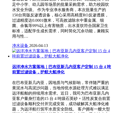
足中小学、幼儿园等场景的批量采购需求，助力校园饮
水安全升级。 作为专业净水服务商，本次批量生产的
150台简版反渗透设备，核心采用高精度RO反渗透膜，
过滤精度达0.0001微米，可高效滤除水中重金属、细
菌、余氯等99%以上有害物质，出水直饮符合国家卫生
标准，适配学生成长需求，同时简化冗余功能，兼顾实
用与性…
净水设备
2026-04-13
远洋净水方案落地｜巴布亚新几内亚客户定制 15 台 4 吨
前置过滤设备，护航大船净化
在巴布亚新几内亚，因地质与气候影响，常伴随严重的
黄泥水与高泥沙问题，当地传统水源处理方式难以满足
远洋船舶的持续用水需求。近日，我司为巴布亚新几内
亚客户量身打造的15 台 4 吨级石英砂 + 活性炭复合前置
过滤设备顺利交付并完成安装，成功破解其大船净化难
题，为远洋航行筑牢水质安全防线。 客户拥有一艘大型