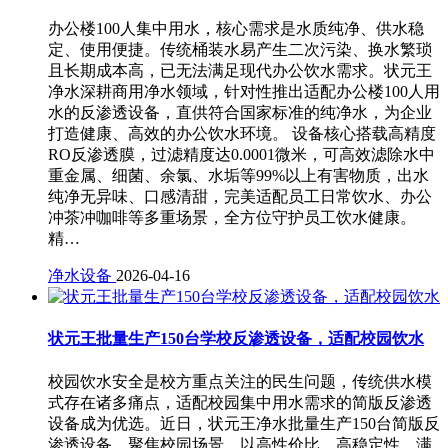
办公楼100人集中用水，核心需求是水质纯净、供水稳
定、使用便捷。传统桶装水易产生二次污染、换水繁琐
且长期成本高，已无法满足现代办公饮水需求。状元王
净水深耕商用净水领域，针对性推出适配办公楼100人用
水的反渗透设备，直供符合国家标准的纯净水，为企业
打造健康、高效的办公饮水环境。 设备核心搭载高精度
RO反渗透膜，过滤精度达0.0001微米，可高效滤除水中
重金属、细菌、余氯、水垢等99%以上有害物质，出水
纯净无异味、口感清甜，完美适配员工日常饮水、办公
冲茶冲咖啡等多重场景，全方位守护员工饮水健康。
精…
净水设备
2026-04-16
状元王批量生产150台学校反渗透设备，适配校园饮水
校园饮水安全是校方重点关注的民生问题，传统供水模
式存在诸多痛点，适配校园集中用水需求的简版反渗透
设备成为优选。近日，状元王净水批量生产150台简版反
渗透设备，聚焦校园场景，以高性价比、高稳定性，满