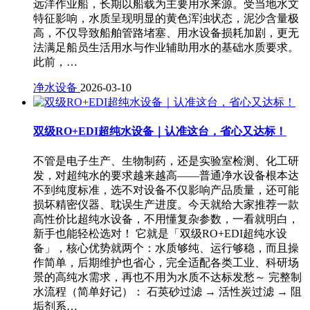
远洋作业船，长期以船载为主要用水来源。受当地水文
特征影响，水质呈现明显的黄色浑浊状态，泥沙含量极
高，不仅导致船舶管路堵塞、用水设备损耗加剧，更无
法满足船员生活用水与作业辅助用水的基础水质要求。
此前，…
净水设备
2026-03-10
双级RO+EDI超纯水设备｜认准这台，省心又达标！
不管是电子生产、生物制药，还是实验室检测、化工研
发，对超纯水的要求越来越高——普通净水设备根本达
不到纯度标准，选不对设备不仅影响产品质量，还可能
损坏精密仪器、耽误生产进度。今天就给大家推荐一款
高性价比超纯水设备，不用懂复杂参数，一看就明白，
新手也能轻松选对！ 它就是「双级RO+EDI超纯水设
备」，核心优势就两个：水质够纯、运行够稳，而且操
作简单，后期维护也省心，完全适配各类工业、科研场
景的高纯水需求，再也不用为水质不达标发愁～ 完整制
水流程（简单好记）： 石英砂过滤 → 活性炭过滤 → 阻
垢剂系…