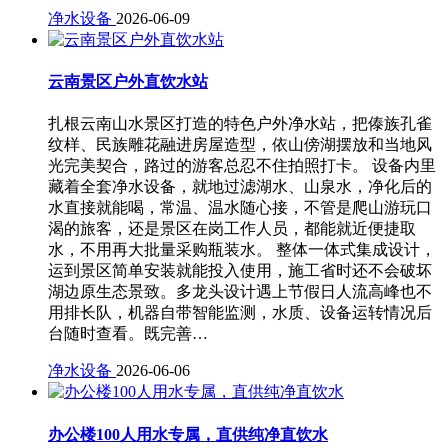
净水设备
2026-06-09
云南景区户外直饮水站
扎根云南山水景区打造的特色户外净水站，把傣族孔雀
纹样、民族雕花融进房屋造型，依山傍湖摆放和当地风
光完美契合，路过的游客总忍不住拍照打卡。 设备内里
藏着全套净水设备，就地过滤湖水、山泉水，净化后的
水直接就能喝，常温、温水随心接，不管是爬山游玩口
渴的旅客，还是景区在岗工作人员，都能就近便捷取
水，不用再大批量采购瓶装水。 整体一体式集成设计，
运到景区简单安装就能投入使用，施工省时还不会破坏
湖边原生态景致。多龙头设计遇上节假日人流高峰也不
用排长队，机器自带智能监测，水质、设备运转情况后
台随时查看。既完善…
净水设备
2026-06-06
办公楼100人用水专属，直供纯净直饮水