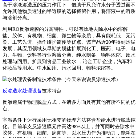
高于溶液渗透压的压力作用下，借助于只允许水分子透过而不
允许其他物质透过的半透膜的选择截留作用，将溶液中的溶质
与溶剂分离。
利用RO反渗透膜的分离特性，可以有效地去除水中的溶解
盐、胶体、有机物、细菌、微生物等杂质，具有能耗低、无污
染、工艺先进、操作维护简便等优点。该产品近20年得到迅猛
发展，其应用领域从早期的脱盐扩展到化工、医药、电子、电
力、生物、饮料等行业溶液分离、纯水制备、物料浓缩、废水
处理与回用。扩展到食品工业饮水 ，冶金工矿企业，汽车和
化妆品等用水。中水回用、污水回用、物料浓缩等。
反渗透水处理设备
技术特点
反渗透属于物理脱盐方式，在诸多方面具有其他有所不同的优
点。
室温条件下运行采用无相变的物理方法将含盐给水进行脱盐纯
化。目前单支反渗透膜元件高达98%以上，并可同时去除水中
胶体、有机物、细菌、病菌等。以水压力作为推动力，能耗在