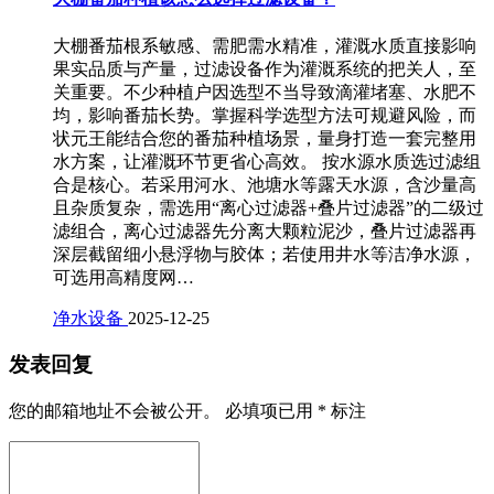
大棚番茄根系敏感、需肥需水精准，灌溉水质直接影响
果实品质与产量，过滤设备作为灌溉系统的把关人，至
关重要。不少种植户因选型不当导致滴灌堵塞、水肥不
均，影响番茄长势。掌握科学选型方法可规避风险，而
状元王能结合您的番茄种植场景，量身打造一套完整用
水方案，让灌溉环节更省心高效。 按水源水质选过滤组
合是核心。若采用河水、池塘水等露天水源，含沙量高
且杂质复杂，需选用“离心过滤器+叠片过滤器”的二级过
滤组合，离心过滤器先分离大颗粒泥沙，叠片过滤器再
深层截留细小悬浮物与胶体；若使用井水等洁净水源，
可选用高精度网…
净水设备
2025-12-25
发表回复
您的邮箱地址不会被公开。
必填项已用
*
标注