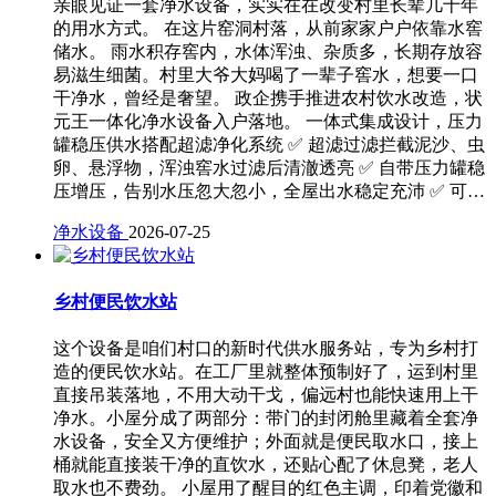
亲眼见证一套净水设备，实实在在改变村里长辈几十年
的用水方式。 在这片窑洞村落，从前家家户户依靠水窖
储水。 雨水积存窖内，水体浑浊、杂质多，长期存放容
易滋生细菌。村里大爷大妈喝了一辈子窖水，想要一口
干净水，曾经是奢望。 政企携手推进农村饮水改造，状
元王一体化净水设备入户落地。 一体式集成设计，压力
罐稳压供水搭配超滤净化系统 ✅ 超滤过滤拦截泥沙、虫
卵、悬浮物，浑浊窖水过滤后清澈透亮 ✅ 自带压力罐稳
压增压，告别水压忽大忽小，全屋出水稳定充沛 ✅ 可…
净水设备
2026-07-25
乡村便民饮水站
这个设备是咱们村口的新时代供水服务站，专为乡村打
造的便民饮水站。在工厂里就整体预制好了，运到村里
直接吊装落地，不用大动干戈，偏远村也能快速用上干
净水。小屋分成了两部分：带门的封闭舱里藏着全套净
水设备，安全又方便维护；外面就是便民取水口，接上
桶就能直接装干净的直饮水，还贴心配了休息凳，老人
取水也不费劲。 小屋用了醒目的红色主调，印着党徽和