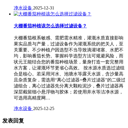
净水设备
2025-12-31
大棚番茄种植该怎么选择过滤设备？
大棚番茄根系敏感、需肥需水精准，灌溉水质直接影响
果实品质与产量，过滤设备作为灌溉系统的把关人，至
关重要。不少种植户因选型不当导致滴灌堵塞、水肥不
均，影响番茄长势。掌握科学选型方法可规避风险，而
状元王能结合您的番茄种植场景，量身打造一套完整用
水方案，让灌溉环节更省心高效。 按水源水质选过滤组
合是核心。若采用河水、池塘水等露天水源，含沙量高
且杂质复杂，需选用“离心过滤器+叠片过滤器”的二级过
滤组合，离心过滤器先分离大颗粒泥沙，叠片过滤器再
深层截留细小悬浮物与胶体；若使用井水等洁净水源，
可选用高精度网…
净水设备
2025-12-25
发表回复