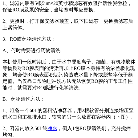
1、滤器内装有5根5um×20英寸精滤芯有效阻挡活性炭微粒，
保证RO膜及泵的安全，当堵塞时即应更换。
2、更换时，打开保安滤器顶盖，取下旧滤芯，更换新滤芯后
上紧筒体。
3、RO膜药物清洗方法：
A、何时需要进行药物清洗
本机使用一段时期后，由于水中硬度离子、细菌、有机物胶体
等物质对RO膜表面的污染再加上RO膜本身特有的浓差极化现
象，均会使RO膜表面积垢污染造成水量下降或脱盐率低于额
定值。当仅靠日常物理冲洗方法无法恢复RO膜的正常工作性
能时，就需要对RO膜进行化学清洗。
B、药物清洗方法：
1、准备一个60L的塑料洁净容器，用2根软管分别连接增压泵
进水口和主机排水口，软管的另一头放置在容器内（下图）。
2、容器内放入50L纯
净水
，倒入1包RO膜清洗剂，充分搅拌
均匀。