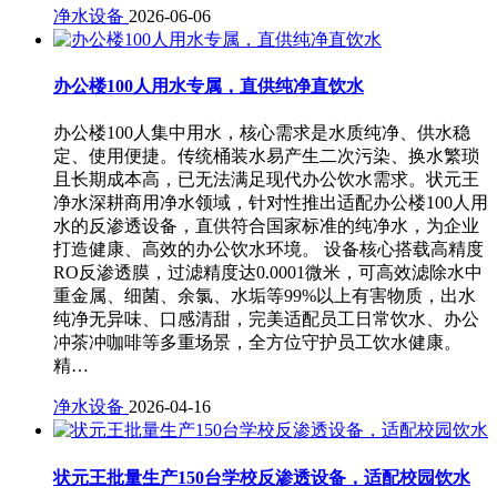
净水设备
2026-06-06
办公楼100人用水专属，直供纯净直饮水
办公楼100人集中用水，核心需求是水质纯净、供水稳
定、使用便捷。传统桶装水易产生二次污染、换水繁琐
且长期成本高，已无法满足现代办公饮水需求。状元王
净水深耕商用净水领域，针对性推出适配办公楼100人用
水的反渗透设备，直供符合国家标准的纯净水，为企业
打造健康、高效的办公饮水环境。 设备核心搭载高精度
RO反渗透膜，过滤精度达0.0001微米，可高效滤除水中
重金属、细菌、余氯、水垢等99%以上有害物质，出水
纯净无异味、口感清甜，完美适配员工日常饮水、办公
冲茶冲咖啡等多重场景，全方位守护员工饮水健康。
精…
净水设备
2026-04-16
状元王批量生产150台学校反渗透设备，适配校园饮水