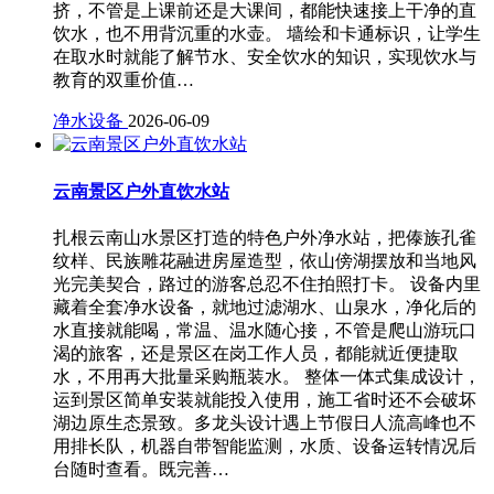
挤，不管是上课前还是大课间，都能快速接上干净的直
饮水，也不用背沉重的水壶。 墙绘和卡通标识，让学生
在取水时就能了解节水、安全饮水的知识，实现饮水与
教育的双重价值…
净水设备
2026-06-09
云南景区户外直饮水站
扎根云南山水景区打造的特色户外净水站，把傣族孔雀
纹样、民族雕花融进房屋造型，依山傍湖摆放和当地风
光完美契合，路过的游客总忍不住拍照打卡。 设备内里
藏着全套净水设备，就地过滤湖水、山泉水，净化后的
水直接就能喝，常温、温水随心接，不管是爬山游玩口
渴的旅客，还是景区在岗工作人员，都能就近便捷取
水，不用再大批量采购瓶装水。 整体一体式集成设计，
运到景区简单安装就能投入使用，施工省时还不会破坏
湖边原生态景致。多龙头设计遇上节假日人流高峰也不
用排长队，机器自带智能监测，水质、设备运转情况后
台随时查看。既完善…