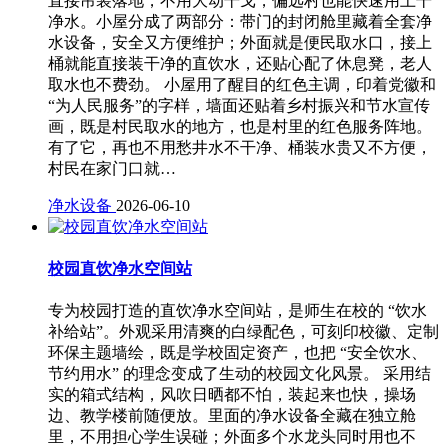
直接吊装落地，不用大动干戈，偏远村也能快速用上干
净水。小屋分成了两部分：带门的封闭舱里藏着全套净
水设备，安全又方便维护；外面就是便民取水口，接上
桶就能直接装干净的直饮水，还贴心配了休息凳，老人
取水也不费劲。 小屋用了醒目的红色主调，印着党徽和
“为人民服务”的字样，墙面还贴着乡村振兴和节水宣传
画，既是村民取水的地方，也是村里的红色服务阵地。
有了它，再也不用愁井水不干净、桶装水贵又不方便，
村民在家门口就…
净水设备
2026-06-10
校园直饮净水空间站
专为校园打造的直饮净水空间站，是师生在校的 “饮水
补给站”。外观采用清爽的白绿配色，可刻印校徽、定制
环保主题墙绘，既是学校固定资产，也把 “安全饮水、
节约用水” 的理念变成了生动的校园文化风景。 采用结
实的箱式结构，风吹日晒都不怕，装起来也快，操场
边、教学楼前随便放。里面的净水设备全藏在独立舱
里，不用担心学生误碰；外面多个水龙头同时用也不