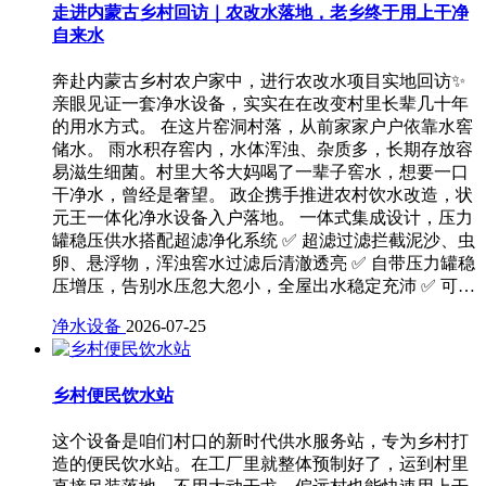
走进内蒙古乡村回访｜农改水落地，老乡终于用上干净
自来水
奔赴内蒙古乡村农户家中，进行农改水项目实地回访✨
亲眼见证一套净水设备，实实在在改变村里长辈几十年
的用水方式。 在这片窑洞村落，从前家家户户依靠水窖
储水。 雨水积存窖内，水体浑浊、杂质多，长期存放容
易滋生细菌。村里大爷大妈喝了一辈子窖水，想要一口
干净水，曾经是奢望。 政企携手推进农村饮水改造，状
元王一体化净水设备入户落地。 一体式集成设计，压力
罐稳压供水搭配超滤净化系统 ✅ 超滤过滤拦截泥沙、虫
卵、悬浮物，浑浊窖水过滤后清澈透亮 ✅ 自带压力罐稳
压增压，告别水压忽大忽小，全屋出水稳定充沛 ✅ 可…
净水设备
2026-07-25
乡村便民饮水站
这个设备是咱们村口的新时代供水服务站，专为乡村打
造的便民饮水站。在工厂里就整体预制好了，运到村里