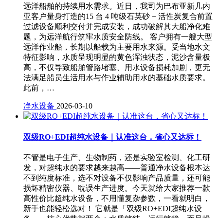
远洋船舶的持续用水需求。近日，我司为巴布亚新几内
亚客户量身打造的15 台 4 吨级石英砂 + 活性炭复合前置
过滤设备顺利交付并完成安装，成功破解其大船净化难
题，为远洋航行筑牢水质安全防线。 客户拥有一艘大型
远洋作业船，长期以船载为主要用水来源。受当地水文
特征影响，水质呈现明显的黄色浑浊状态，泥沙含量极
高，不仅导致船舶管路堵塞、用水设备损耗加剧，更无
法满足船员生活用水与作业辅助用水的基础水质要求。
此前，…
净水设备
2026-03-10
双级RO+EDI超纯水设备｜认准这台，省心又达标！
不管是电子生产、生物制药，还是实验室检测、化工研
发，对超纯水的要求越来越高——普通净水设备根本达
不到纯度标准，选不对设备不仅影响产品质量，还可能
损坏精密仪器、耽误生产进度。今天就给大家推荐一款
高性价比超纯水设备，不用懂复杂参数，一看就明白，
新手也能轻松选对！ 它就是「双级RO+EDI超纯水设