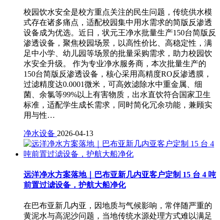
校园饮水安全是校方重点关注的民生问题，传统供水模
式存在诸多痛点，适配校园集中用水需求的简版反渗透
设备成为优选。近日，状元王净水批量生产150台简版反
渗透设备，聚焦校园场景，以高性价比、高稳定性，满
足中小学、幼儿园等场景的批量采购需求，助力校园饮
水安全升级。 作为专业净水服务商，本次批量生产的
150台简版反渗透设备，核心采用高精度RO反渗透膜，
过滤精度达0.0001微米，可高效滤除水中重金属、细
菌、余氯等99%以上有害物质，出水直饮符合国家卫生
标准，适配学生成长需求，同时简化冗余功能，兼顾实
用与性…
净水设备
2026-04-13
远洋净水方案落地｜巴布亚新几内亚客户定制 15 台 4 吨
前置过滤设备，护航大船净化
在巴布亚新几内亚，因地质与气候影响，常伴随严重的
黄泥水与高泥沙问题，当地传统水源处理方式难以满足