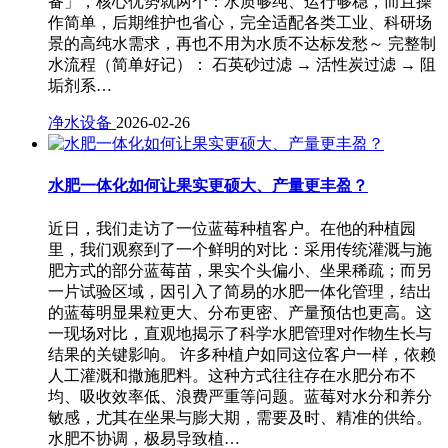
备」，核心优势就两个：水质够纯、运行够稳，而且操
作简单，后期维护也省心，完全适配各类工业、科研场
景的高纯水需求，再也不用为水质不达标发愁～ 完整制
水流程（简单好记）： 石英砂过滤 → 活性炭过滤 → 阻
垢剂系…
净水设备
2026-02-26
水肥一体化如何让果实更硕大、产量更丰盈？
近日，我们走访了一位蓝莓种植客户。在他的种植园
里，我们观察到了一个鲜明的对比：采用传统灌溉与施
肥方式的部分蓝莓苗，果实个头偏小、坐果稀疏；而另
一片试验区域，因引入了简易的水肥一体化管理，结出
的蓝莓明显果粒更大、分布更密、产量预估也更高。这
一现场对比，直观地揭示了科学水肥管理对作物生长与
结果的关键影响。 许多种植户如同这位客户一样，依赖
人工灌溉和撒施肥料。这种方式往往存在水肥分布不
均、吸收效率低、浪费严重等问题。蓝莓对水分和养分
敏感，尤其在坐果与膨大期，需要及时、精准的供给。
水肥不协调，极易导致植…