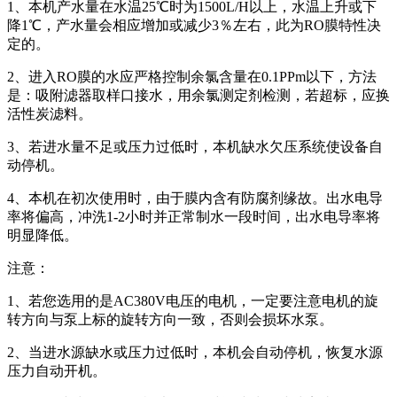
1、本机产水量在水温25℃时为1500L/H以上，水温上升或下
降1℃，产水量会相应增加或减少3％左右，此为RO膜特性决
定的。
2、进入RO膜的水应严格控制余氯含量在0.1PPm以下，方法
是：吸附滤器取样口接水，用余氯测定剂检测，若超标，应换
活性炭滤料。
3、若进水量不足或压力过低时，本机缺水欠压系统使设备自
动停机。
4、本机在初次使用时，由于膜内含有防腐剂缘故。出水电导
率将偏高，冲洗1-2小时并正常制水一段时间，出水电导率将
明显降低。
注意：
1、若您选用的是AC380V电压的电机，一定要注意电机的旋
转方向与泵上标的旋转方向一致，否则会损坏水泵。
2、当进水源缺水或压力过低时，本机会自动停机，恢复水源
压力自动开机。