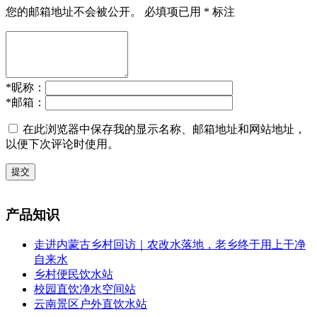
您的邮箱地址不会被公开。
必填项已用
*
标注
*
昵称：
*
邮箱：
在此浏览器中保存我的显示名称、邮箱地址和网站地址，
以便下次评论时使用。
提交
产品知识
走进内蒙古乡村回访｜农改水落地，老乡终于用上干净
自来水
乡村便民饮水站
校园直饮净水空间站
云南景区户外直饮水站