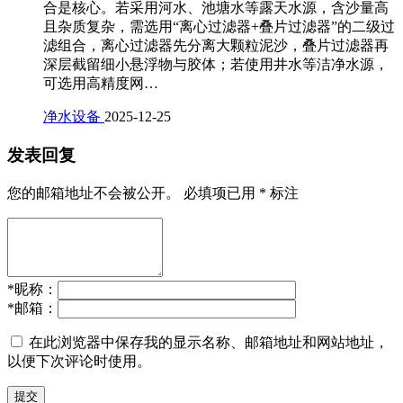
合是核心。若采用河水、池塘水等露天水源，含沙量高
且杂质复杂，需选用“离心过滤器+叠片过滤器”的二级过
滤组合，离心过滤器先分离大颗粒泥沙，叠片过滤器再
深层截留细小悬浮物与胶体；若使用井水等洁净水源，
可选用高精度网…
净水设备
2025-12-25
发表回复
您的邮箱地址不会被公开。
必填项已用
*
标注
*
昵称：
*
邮箱：
在此浏览器中保存我的显示名称、邮箱地址和网站地址，
以便下次评论时使用。
提交