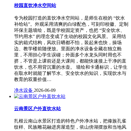
校园直饮净水空间站
专为校园打造的直饮净水空间站，是师生在校的 “饮水
补给站”。外观采用清爽的白绿配色，可刻印校徽、定制
环保主题墙绘，既是学校固定资产，也把 “安全饮水、
节约用水” 的理念变成了生动的校园文化风景。 采用结
实的箱式结构，风吹日晒都不怕，装起来也快，操场
边、教学楼前随便放。里面的净水设备全藏在独立舱
里，不用担心学生误碰；外面多个水龙头同时用也不
挤，不管是上课前还是大课间，都能快速接上干净的直
饮水，也不用背沉重的水壶。 墙绘和卡通标识，让学生
在取水时就能了解节水、安全饮水的知识，实现饮水与
教育的双重价值…
净水设备
2026-06-09
云南景区户外直饮水站
扎根云南山水景区打造的特色户外净水站，把傣族孔雀
纹样、民族雕花融进房屋造型，依山傍湖摆放和当地风