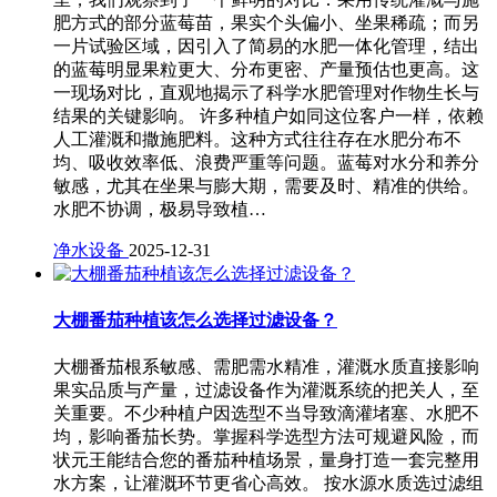
肥方式的部分蓝莓苗，果实个头偏小、坐果稀疏；而另
一片试验区域，因引入了简易的水肥一体化管理，结出
的蓝莓明显果粒更大、分布更密、产量预估也更高。这
一现场对比，直观地揭示了科学水肥管理对作物生长与
结果的关键影响。 许多种植户如同这位客户一样，依赖
人工灌溉和撒施肥料。这种方式往往存在水肥分布不
均、吸收效率低、浪费严重等问题。蓝莓对水分和养分
敏感，尤其在坐果与膨大期，需要及时、精准的供给。
水肥不协调，极易导致植…
净水设备
2025-12-31
大棚番茄种植该怎么选择过滤设备？
大棚番茄根系敏感、需肥需水精准，灌溉水质直接影响
果实品质与产量，过滤设备作为灌溉系统的把关人，至
关重要。不少种植户因选型不当导致滴灌堵塞、水肥不
均，影响番茄长势。掌握科学选型方法可规避风险，而
状元王能结合您的番茄种植场景，量身打造一套完整用
水方案，让灌溉环节更省心高效。 按水源水质选过滤组