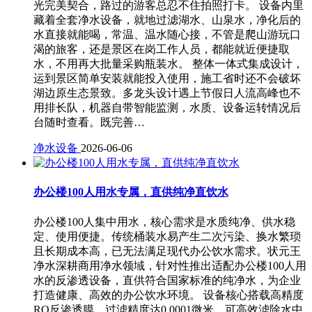
光完美契合，路过的游客总忍不住拍照打卡。 设备内里
藏着全套净水设备，就地过滤湖水、山泉水，净化后的
水直接就能喝，常温、温水随心接，不管是爬山游玩口
渴的旅客，还是景区在岗工作人员，都能就近便捷取
水，不用再大批量采购瓶装水。 整体一体式集成设计，
运到景区简单安装就能投入使用，施工省时还不会破坏
湖边原生态景致。多龙头设计遇上节假日人流高峰也不
用排长队，机器自带智能监测，水质、设备运转情况后
台随时查看。既完善…
净水设备
2026-06-06
办公楼100人用水专属，直供纯净直饮水
办公楼100人集中用水，核心需求是水质纯净、供水稳
定、使用便捷。传统桶装水易产生二次污染、换水繁琐
且长期成本高，已无法满足现代办公饮水需求。状元王
净水深耕商用净水领域，针对性推出适配办公楼100人用
水的反渗透设备，直供符合国家标准的纯净水，为企业
打造健康、高效的办公饮水环境。 设备核心搭载高精度
RO反渗透膜，过滤精度达0.0001微米，可高效滤除水中