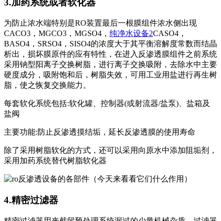
3.加药系统或者软化器
为防止浓水端特别是RO装置最后一根膜组件浓水侧出现
CACO3，MGCO3，MGSO4，
纯净水设备2
CASO4，
BASO4，SRSO4，SISO4的浓度大于其平衡溶解度常数而结晶
析出，损坏膜原件的应有特性，在进入反渗透膜组件之前系统
采用钠型阳离子交换树脂，进行离子交换吸附，去除水中主要
硬度成分，吸附饱和后，树脂失效，可用工业用盐进行再生树
脂，使之恢复交换能力。
每套软化系统包括:软化罐、控制器(或射流器/盐泵)、盐箱及
盐阀
主要功能:防止反渗透摸结垢，延长反渗透膜的使用寿命
除了采用树脂软化的方式，还可以采用向原水中添加阻垢剂，
采用加药系统替代树脂软化器
4.精密过滤器
精密过滤器用来截留预处理系统漏过的少量机械杂质。过滤器