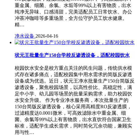
重金属、细菌、余氯、水垢等99%以上有害物质，出水
纯净无异味、口感清甜，完美适配员工日常饮水、办公
冲茶冲咖啡等多重场景，全方位守护员工饮水健康。
精…
净水设备
2026-04-16
状元王批量生产150台学校反渗透设备，适配校园饮水
校园饮水安全是校方重点关注的民生问题，传统供水模
式存在诸多痛点，适配校园集中用水需求的简版反渗透
设备成为优选。近日，状元王净水批量生产150台简版反
渗透设备，聚焦校园场景，以高性价比、高稳定性，满
足中小学、幼儿园等场景的批量采购需求，助力校园饮
水安全升级。 作为专业净水服务商，本次批量生产的
150台简版反渗透设备，核心采用高精度RO反渗透膜，
过滤精度达0.0001微米，可高效滤除水中重金属、细
菌、余氯等99%以上有害物质，出水直饮符合国家卫生
标准，适配学生成长需求，同时简化冗余功能，兼顾实
用与性…