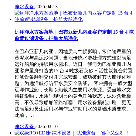
净水设备
2026-04-13
远洋净水方案落地｜巴布亚新几内亚客户定制 15 台 4 吨
前置过滤设备，护航大船净化
在巴布亚新几内亚，因地质与气候影响，常伴随严重的
黄泥水与高泥沙问题，当地传统水源处理方式难以满足
远洋船舶的持续用水需求。近日，我司为巴布亚新几内
亚客户量身打造的15 台 4 吨级石英砂 + 活性炭复合前置
过滤设备顺利交付并完成安装，成功破解其大船净化难
题，为远洋航行筑牢水质安全防线。 客户拥有一艘大型
远洋作业船，长期以船载为主要用水来源。受当地水文
特征影响，水质呈现明显的黄色浑浊状态，泥沙含量极
高，不仅导致船舶管路堵塞、用水设备损耗加剧，更无
法满足船员生活用水与作业辅助用水的基础水质要求。
此前，…
净水设备
2026-03-10