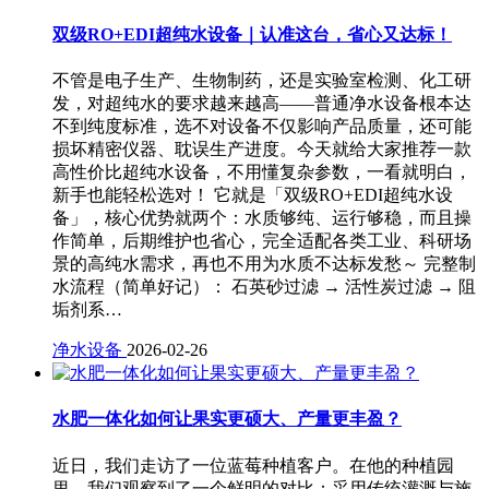
双级RO+EDI超纯水设备｜认准这台，省心又达标！
不管是电子生产、生物制药，还是实验室检测、化工研
发，对超纯水的要求越来越高——普通净水设备根本达
不到纯度标准，选不对设备不仅影响产品质量，还可能
损坏精密仪器、耽误生产进度。今天就给大家推荐一款
高性价比超纯水设备，不用懂复杂参数，一看就明白，
新手也能轻松选对！ 它就是「双级RO+EDI超纯水设
备」，核心优势就两个：水质够纯、运行够稳，而且操
作简单，后期维护也省心，完全适配各类工业、科研场
景的高纯水需求，再也不用为水质不达标发愁～ 完整制
水流程（简单好记）： 石英砂过滤 → 活性炭过滤 → 阻
垢剂系…
净水设备
2026-02-26
水肥一体化如何让果实更硕大、产量更丰盈？
近日，我们走访了一位蓝莓种植客户。在他的种植园
里，我们观察到了一个鲜明的对比：采用传统灌溉与施