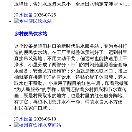
压增压，告别水压忽大忽小，全屋出水稳定充沛 ✅ 可…
净水设备
2026-07-25
乡村便民饮水站
这个设备是咱们村口的新时代供水服务站，专为乡村打
造的便民饮水站。在工厂里就整体预制好了，运到村里
直接吊装落地，不用大动干戈，偏远村也能快速用上干
净水。小屋分成了两部分：带门的封闭舱里藏着全套净
水设备，安全又方便维护；外面就是便民取水口，接上
桶就能直接装干净的直饮水，还贴心配了休息凳，老人
取水也不费劲。 小屋用了醒目的红色主调，印着党徽和
“为人民服务”的字样，墙面还贴着乡村振兴和节水宣传
画，既是村民取水的地方，也是村里的红色服务阵地。
有了它，再也不用愁井水不干净、桶装水贵又不方便，
村民在家门口就…
净水设备
2026-06-10