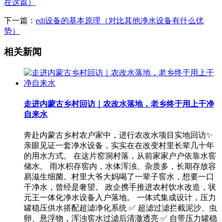
在这篇）
下一篇：
edi设备的基本原理（对比其他净水设备有什么优
势）
相关新闻
走进内蒙古乡村回访｜农改水落地，老乡终于用上干净
自来水
奔赴内蒙古乡村农户家中，进行农改水项目实地回访✨
亲眼见证一套净水设备，实实在在改变村里长辈几十年
的用水方式。 在这片窑洞村落，从前家家户户依靠水窖
储水。 雨水积存窖内，水体浑浊、杂质多，长期存放容
易滋生细菌。村里大爷大妈喝了一辈子窖水，想要一口
干净水，曾经是奢望。 政企携手推进农村饮水改造，状
元王一体化净水设备入户落地。 一体式集成设计，压力
罐稳压供水搭配超滤净化系统 ✅ 超滤过滤拦截泥沙、虫
卵、悬浮物，浑浊窖水过滤后清澈透亮 ✅ 自带压力罐稳