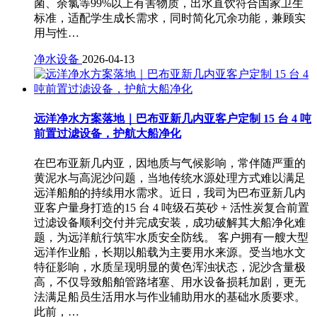
菌、余氯等99%以上有害物质，出水直饮符合国家卫生
标准，适配学生成长需求，同时简化冗余功能，兼顾实
用与性…
净水设备
2026-04-13
远洋净水方案落地｜巴布亚新几内亚客户定制 15 台 4 吨
前置过滤设备，护航大船净化
在巴布亚新几内亚，因地质与气候影响，常伴随严重的
黄泥水与高泥沙问题，当地传统水源处理方式难以满足
远洋船舶的持续用水需求。近日，我司为巴布亚新几内
亚客户量身打造的15 台 4 吨级石英砂 + 活性炭复合前置
过滤设备顺利交付并完成安装，成功破解其大船净化难
题，为远洋航行筑牢水质安全防线。 客户拥有一艘大型
远洋作业船，长期以船载为主要用水来源。受当地水文
特征影响，水质呈现明显的黄色浑浊状态，泥沙含量极
高，不仅导致船舶管路堵塞、用水设备损耗加剧，更无
法满足船员生活用水与作业辅助用水的基础水质要求。
此前，…