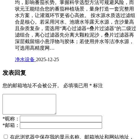
均，影响番茄长势。掌握科学选型方法可规避风险，而
状元王能结合您的番茄种植场景，量身打造一套完整用
水方案，让灌溉环节更省心高效。 按水源水质选过滤组
合是核心。若采用河水、池塘水等露天水源，含沙量高
且杂质复杂，需选用“离心过滤器+叠片过滤器”的二级过
滤组合，离心过滤器先分离大颗粒泥沙，叠片过滤器再
深层截留细小悬浮物与胶体；若使用井水等洁净水源，
可选用高精度网…
净水设备
2025-12-25
发表回复
您的邮箱地址不会被公开。
必填项已用
*
标注
*
昵称：
*
邮箱：
在此浏览器中保存我的显示名称、邮箱地址和网站地址，