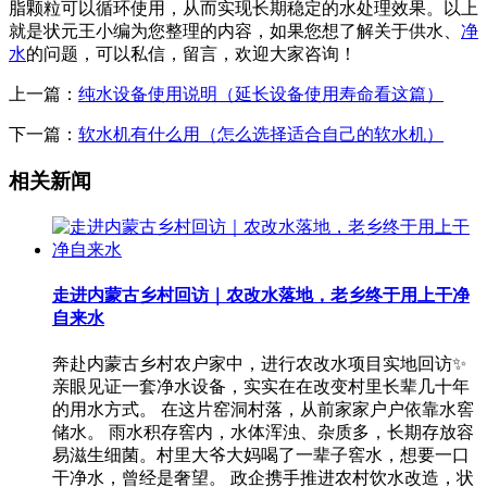
脂颗粒可以循环使用，从而实现长期稳定的水处理效果。以上
就是状元王小编为您整理的内容，如果您想了解关于供水、
净
水
的问题，可以私信，留言，欢迎大家咨询！
上一篇：
纯水设备使用说明（延长设备使用寿命看这篇）
下一篇：
软水机有什么用（怎么选择适合自己的软水机）
相关新闻
走进内蒙古乡村回访｜农改水落地，老乡终于用上干净
自来水
奔赴内蒙古乡村农户家中，进行农改水项目实地回访✨
亲眼见证一套净水设备，实实在在改变村里长辈几十年
的用水方式。 在这片窑洞村落，从前家家户户依靠水窖
储水。 雨水积存窖内，水体浑浊、杂质多，长期存放容
易滋生细菌。村里大爷大妈喝了一辈子窖水，想要一口
干净水，曾经是奢望。 政企携手推进农村饮水改造，状