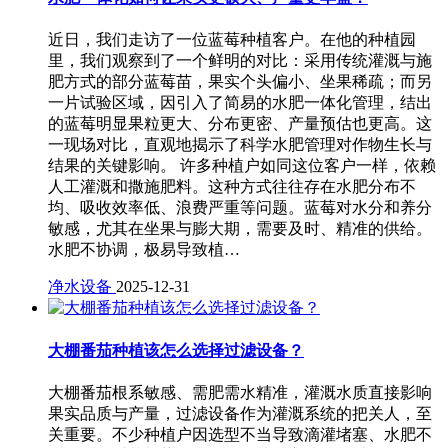
近日，我们走访了一位蓝莓种植客户。在他的种植园
里，我们观察到了一个鲜明的对比：采用传统灌溉与施
肥方式的部分蓝莓苗，果实个头偏小、坐果稀疏；而另
一片试验区域，因引入了简易的水肥一体化管理，结出
的蓝莓明显果粒更大、分布更密、产量预估也更高。这
一现场对比，直观地揭示了科学水肥管理对作物生长与
结果的关键影响。 许多种植户如同这位客户一样，依赖
人工灌溉和撒施肥料。这种方式往往存在水肥分布不
均、吸收效率低、浪费严重等问题。蓝莓对水分和养分
敏感，尤其在坐果与膨大期，需要及时、精准的供给。
水肥不协调，极易导致植…
净水设备
2025-12-31
大棚番茄种植该怎么选择过滤设备？
大棚番茄根系敏感、需肥需水精准，灌溉水质直接影响
果实品质与产量，过滤设备作为灌溉系统的把关人，至
关重要。不少种植户因选型不当导致滴灌堵塞、水肥不