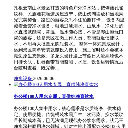
扎根云南山水景区打造的特色户外净水站，把傣族孔雀
纹样、民族雕花融进房屋造型，依山傍湖摆放和当地风
光完美契合，路过的游客总忍不住拍照打卡。 设备内里
藏着全套净水设备，就地过滤湖水、山泉水，净化后的
水直接就能喝，常温、温水随心接，不管是爬山游玩口
渴的旅客，还是景区在岗工作人员，都能就近便捷取
水，不用再大批量采购瓶装水。 整体一体式集成设计，
运到景区简单安装就能投入使用，施工省时还不会破坏
湖边原生态景致。多龙头设计遇上节假日人流高峰也不
用排长队，机器自带智能监测，水质、设备运转情况后
台随时查看。既完善…
净水设备
2026-06-06
办公楼100人用水专属，直供纯净直饮水
办公楼100人集中用水，核心需求是水质纯净、供水稳
定、使用便捷。传统桶装水易产生二次污染、换水繁琐
且长期成本高，已无法满足现代办公饮水需求。状元王
净水深耕商用净水领域，针对性推出适配办公楼100人用