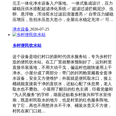
元王一体化净水设备入户落地。 一体式集成设计，压力
罐稳压供水搭配超滤净化系统 ✅ 超滤过滤拦截泥沙、虫
卵、悬浮物，浑浊窖水过滤后清澈透亮 ✅ 自带压力罐稳
压增压，告别水压忽大忽小，全屋出水稳定充沛 ✅ 可…
净水设备
2026-07-25
乡村便民饮水站
这个设备是咱们村口的新时代供水服务站，专为乡村打
造的便民饮水站。在工厂里就整体预制好了，运到村里
直接吊装落地，不用大动干戈，偏远村也能快速用上干
净水。小屋分成了两部分：带门的封闭舱里藏着全套净
水设备，安全又方便维护；外面就是便民取水口，接上
桶就能直接装干净的直饮水，还贴心配了休息凳，老人
取水也不费劲。 小屋用了醒目的红色主调，印着党徽和
“为人民服务”的字样，墙面还贴着乡村振兴和节水宣传
画，既是村民取水的地方，也是村里的红色服务阵地。
有了它，再也不用愁井水不干净、桶装水贵又不方便，
村民在家门口就…