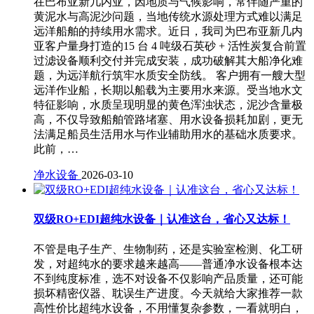
在巴布亚新几内亚，因地质与气候影响，常伴随严重的
黄泥水与高泥沙问题，当地传统水源处理方式难以满足
远洋船舶的持续用水需求。近日，我司为巴布亚新几内
亚客户量身打造的15 台 4 吨级石英砂 + 活性炭复合前置
过滤设备顺利交付并完成安装，成功破解其大船净化难
题，为远洋航行筑牢水质安全防线。 客户拥有一艘大型
远洋作业船，长期以船载为主要用水来源。受当地水文
特征影响，水质呈现明显的黄色浑浊状态，泥沙含量极
高，不仅导致船舶管路堵塞、用水设备损耗加剧，更无
法满足船员生活用水与作业辅助用水的基础水质要求。
此前，…
净水设备
2026-03-10
双级RO+EDI超纯水设备｜认准这台，省心又达标！
不管是电子生产、生物制药，还是实验室检测、化工研
发，对超纯水的要求越来越高——普通净水设备根本达
不到纯度标准，选不对设备不仅影响产品质量，还可能
损坏精密仪器、耽误生产进度。今天就给大家推荐一款
高性价比超纯水设备，不用懂复杂参数，一看就明白，