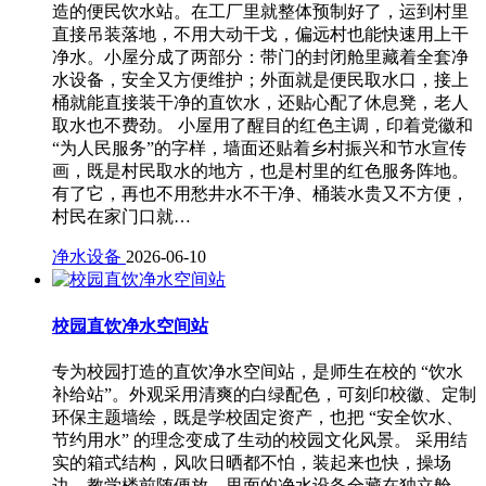
造的便民饮水站。在工厂里就整体预制好了，运到村里
直接吊装落地，不用大动干戈，偏远村也能快速用上干
净水。小屋分成了两部分：带门的封闭舱里藏着全套净
水设备，安全又方便维护；外面就是便民取水口，接上
桶就能直接装干净的直饮水，还贴心配了休息凳，老人
取水也不费劲。 小屋用了醒目的红色主调，印着党徽和
“为人民服务”的字样，墙面还贴着乡村振兴和节水宣传
画，既是村民取水的地方，也是村里的红色服务阵地。
有了它，再也不用愁井水不干净、桶装水贵又不方便，
村民在家门口就…
净水设备
2026-06-10
校园直饮净水空间站
专为校园打造的直饮净水空间站，是师生在校的 “饮水
补给站”。外观采用清爽的白绿配色，可刻印校徽、定制
环保主题墙绘，既是学校固定资产，也把 “安全饮水、
节约用水” 的理念变成了生动的校园文化风景。 采用结
实的箱式结构，风吹日晒都不怕，装起来也快，操场
边、教学楼前随便放。里面的净水设备全藏在独立舱