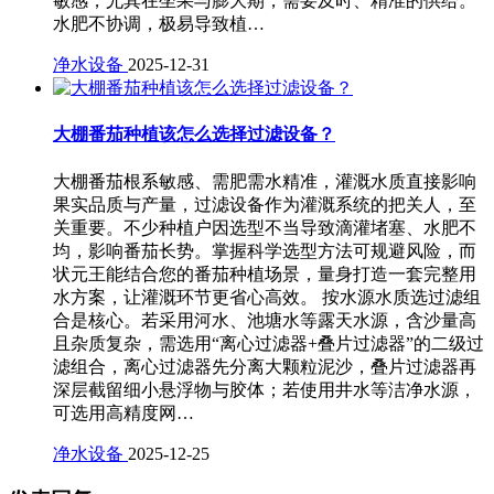
敏感，尤其在坐果与膨大期，需要及时、精准的供给。
水肥不协调，极易导致植…
净水设备
2025-12-31
大棚番茄种植该怎么选择过滤设备？
大棚番茄根系敏感、需肥需水精准，灌溉水质直接影响
果实品质与产量，过滤设备作为灌溉系统的把关人，至
关重要。不少种植户因选型不当导致滴灌堵塞、水肥不
均，影响番茄长势。掌握科学选型方法可规避风险，而
状元王能结合您的番茄种植场景，量身打造一套完整用
水方案，让灌溉环节更省心高效。 按水源水质选过滤组
合是核心。若采用河水、池塘水等露天水源，含沙量高
且杂质复杂，需选用“离心过滤器+叠片过滤器”的二级过
滤组合，离心过滤器先分离大颗粒泥沙，叠片过滤器再
深层截留细小悬浮物与胶体；若使用井水等洁净水源，
可选用高精度网…
净水设备
2025-12-25