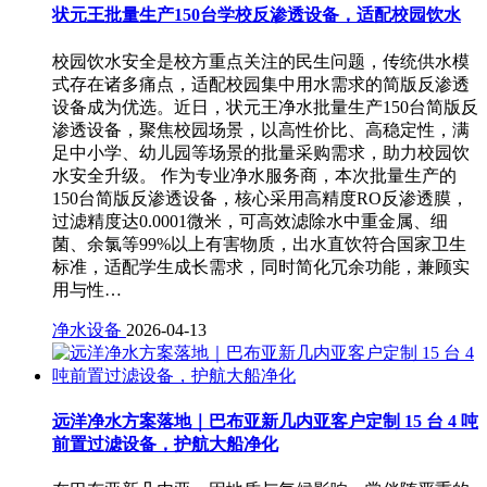
状元王批量生产150台学校反渗透设备，适配校园饮水
校园饮水安全是校方重点关注的民生问题，传统供水模
式存在诸多痛点，适配校园集中用水需求的简版反渗透
设备成为优选。近日，状元王净水批量生产150台简版反
渗透设备，聚焦校园场景，以高性价比、高稳定性，满
足中小学、幼儿园等场景的批量采购需求，助力校园饮
水安全升级。 作为专业净水服务商，本次批量生产的
150台简版反渗透设备，核心采用高精度RO反渗透膜，
过滤精度达0.0001微米，可高效滤除水中重金属、细
菌、余氯等99%以上有害物质，出水直饮符合国家卫生
标准，适配学生成长需求，同时简化冗余功能，兼顾实
用与性…
净水设备
2026-04-13
远洋净水方案落地｜巴布亚新几内亚客户定制 15 台 4 吨
前置过滤设备，护航大船净化