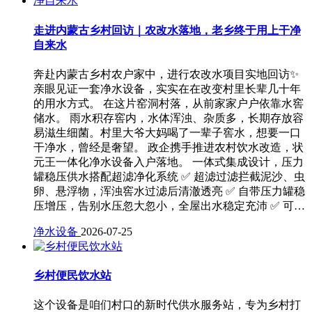
走进内蒙古乡村回访｜农改水落地，老乡终于用上干净
自来水
奔赴内蒙古乡村农户家中，进行农改水项目实地回访✨
亲眼见证一套净水设备，实实在在改变村里长辈几十年
的用水方式。 在这片窑洞村落，从前家家户户依靠水窖
储水。 雨水积存窖内，水体浑浊、杂质多，长期存放容
易滋生细菌。村里大爷大妈喝了一辈子窖水，想要一口
干净水，曾经是奢望。 政企携手推进农村饮水改造，状
元王一体化净水设备入户落地。 一体式集成设计，压力
罐稳压供水搭配超滤净化系统 ✅ 超滤过滤拦截泥沙、虫
卵、悬浮物，浑浊窖水过滤后清澈透亮 ✅ 自带压力罐稳
压增压，告别水压忽大忽小，全屋出水稳定充沛 ✅ 可…
净水设备
2026-07-25
乡村便民饮水站
这个设备是咱们村口的新时代供水服务站，专为乡村打