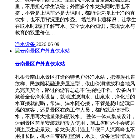
里，不用担心学生误碰；外面多个水龙头同时用也不
挤，不管是上课前还是大课间，都能快速接上干净的直
饮水，也不用背沉重的水壶。 墙绘和卡通标识，让学生
在取水时就能了解节水、安全饮水的知识，实现饮水与
教育的双重价值…
净水设备
2026-06-09
云南景区户外直饮水站
扎根云南山水景区打造的特色户外净水站，把傣族孔雀
纹样、民族雕花融进房屋造型，依山傍湖摆放和当地风
光完美契合，路过的游客总忍不住拍照打卡。 设备内里
藏着全套净水设备，就地过滤湖水、山泉水，净化后的
水直接就能喝，常温、温水随心接，不管是爬山游玩口
渴的旅客，还是景区在岗工作人员，都能就近便捷取
水，不用再大批量采购瓶装水。 整体一体式集成设计，
运到景区简单安装就能投入使用，施工省时还不会破坏
湖边原生态景致。多龙头设计遇上节假日人流高峰也不
用排长队，机器自带智能监测，水质、设备运转情况后