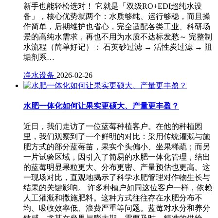
新手也能轻松选对！ 它就是「双级RO+EDI超纯水设
备」，核心优势就两个：水质够纯、运行够稳，而且操
作简单，后期维护也省心，完全适配各类工业、科研场
景的高纯水需求，再也不用为水质不达标发愁～ 完整制
水流程（简单好记）： 石英砂过滤 → 活性炭过滤 → 阻
垢剂系…
净水设备
2026-02-26
水肥一体化如何让果实更硕大、产量更丰盈？
近日，我们走访了一位蓝莓种植客户。在他的种植园
里，我们观察到了一个鲜明的对比：采用传统灌溉与施
肥方式的部分蓝莓苗，果实个头偏小、坐果稀疏；而另
一片试验区域，因引入了简易的水肥一体化管理，结出
的蓝莓明显果粒更大、分布更密、产量预估也更高。这
一现场对比，直观地揭示了科学水肥管理对作物生长与
结果的关键影响。 许多种植户如同这位客户一样，依赖
人工灌溉和撒施肥料。这种方式往往存在水肥分布不
均、吸收效率低、浪费严重等问题。蓝莓对水分和养分