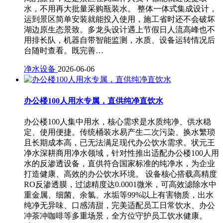
水，不用再大批量采购瓶装水。 整体一体式集成设计，
运到景区简单安装就能投入使用，施工省时还不会破坏
湖边原生态景致。多龙头设计遇上节假日人流高峰也不
用排长队，机器自带智能监测，水质、设备运转情况后
台随时查看。既完善…
净水设备
2026-06-06
办公楼100人用水专属，直供纯净直饮水
办公楼100人集中用水，核心需求是水质纯净、供水稳
定、使用便捷。传统桶装水易产生二次污染、换水繁琐
且长期成本高，已无法满足现代办公饮水需求。状元王
净水深耕商用净水领域，针对性推出适配办公楼100人用
水的反渗透设备，直供符合国家标准的纯净水，为企业
打造健康、高效的办公饮水环境。 设备核心搭载高精度
RO反渗透膜，过滤精度达0.0001微米，可高效滤除水中
重金属、细菌、余氯、水垢等99%以上有害物质，出水
纯净无异味、口感清甜，完美适配员工日常饮水、办公
冲茶冲咖啡等多重场景，全方位守护员工饮水健康。