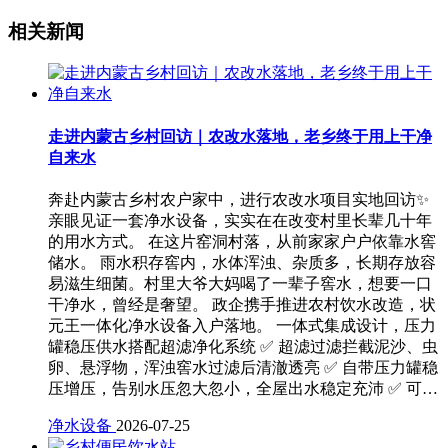
相关新闻
走进内蒙古乡村回访｜农改水落地，老乡终于用上干净
自来水
奔赴内蒙古乡村农户家中，进行农改水项目实地回访✨
亲眼见证一套净水设备，实实在在改变村里长辈几十年
的用水方式。 在这片窑洞村落，从前家家户户依靠水窖
储水。 雨水积存窖内，水体浑浊、杂质多，长期存放容
易滋生细菌。村里大爷大妈喝了一辈子窖水，想要一口
干净水，曾经是奢望。 政企携手推进农村饮水改造，状
元王一体化净水设备入户落地。 一体式集成设计，压力
罐稳压供水搭配超滤净化系统 ✅ 超滤过滤拦截泥沙、虫
卵、悬浮物，浑浊窖水过滤后清澈透亮 ✅ 自带压力罐稳
压增压，告别水压忽大忽小，全屋出水稳定充沛 ✅ 可…
净水设备
2026-07-25