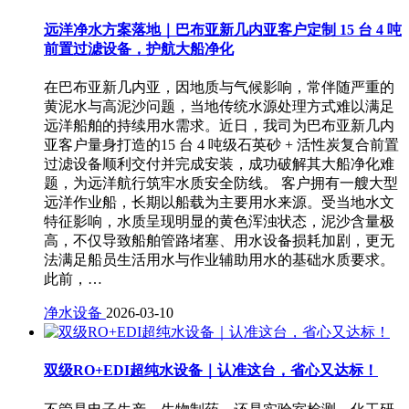
远洋净水方案落地｜巴布亚新几内亚客户定制 15 台 4 吨
前置过滤设备，护航大船净化
在巴布亚新几内亚，因地质与气候影响，常伴随严重的
黄泥水与高泥沙问题，当地传统水源处理方式难以满足
远洋船舶的持续用水需求。近日，我司为巴布亚新几内
亚客户量身打造的15 台 4 吨级石英砂 + 活性炭复合前置
过滤设备顺利交付并完成安装，成功破解其大船净化难
题，为远洋航行筑牢水质安全防线。 客户拥有一艘大型
远洋作业船，长期以船载为主要用水来源。受当地水文
特征影响，水质呈现明显的黄色浑浊状态，泥沙含量极
高，不仅导致船舶管路堵塞、用水设备损耗加剧，更无
法满足船员生活用水与作业辅助用水的基础水质要求。
此前，…
净水设备
2026-03-10
双级RO+EDI超纯水设备｜认准这台，省心又达标！