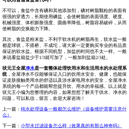
不可以，食盐中含有碘和其他添加剂，碘对树脂颗粒的表面有
很强的穿透力，长期使用碘盐，会使树脂的表面强度、硬度、
机械强度、体积膨胀强度、圆曲率降低，树脂容易破碎，从而
使树脂的交换能力下降。
其次，食盐是粉末盐，不利于软水机的树脂再生，软水盐一般
都是球状，不搭桥、不成坨，请大家一定要购买专业的有品质
保证的软水盐。根据不同机型，加盐的时间也不太一样。一般
来说看盐箱盐少于1/3就可加了，一般加到盐箱2/3处。
状元王全屋
净水
是一套整体处理饮用水和生活用水的水处理系
统
，全屋净水不仅能够保证入口的饮用水安全、健康，也能保
证皮肤接触类用水的舒适以及涉水家电用水的安全，全屋净水
系统的每一个产品都能帮您提升饮、用水的幸福感。以上就是
状元王小编为您整理的内容，如果您想了解关于供水、净水的
问题，可以私信，留言，欢迎大家咨询！
上一篇：
纯水处理设备一般都怎么维护（设备维护需要注意什
么）
下一篇：
小型水过滤设备怎么样（效果真的有那么神奇吗）