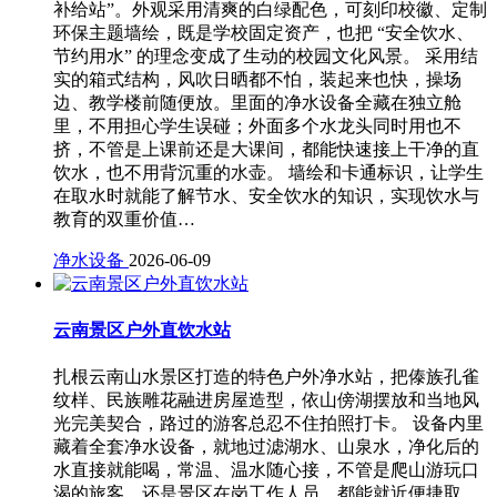
补给站”。外观采用清爽的白绿配色，可刻印校徽、定制
环保主题墙绘，既是学校固定资产，也把 “安全饮水、
节约用水” 的理念变成了生动的校园文化风景。 采用结
实的箱式结构，风吹日晒都不怕，装起来也快，操场
边、教学楼前随便放。里面的净水设备全藏在独立舱
里，不用担心学生误碰；外面多个水龙头同时用也不
挤，不管是上课前还是大课间，都能快速接上干净的直
饮水，也不用背沉重的水壶。 墙绘和卡通标识，让学生
在取水时就能了解节水、安全饮水的知识，实现饮水与
教育的双重价值…
净水设备
2026-06-09
云南景区户外直饮水站
扎根云南山水景区打造的特色户外净水站，把傣族孔雀
纹样、民族雕花融进房屋造型，依山傍湖摆放和当地风
光完美契合，路过的游客总忍不住拍照打卡。 设备内里
藏着全套净水设备，就地过滤湖水、山泉水，净化后的
水直接就能喝，常温、温水随心接，不管是爬山游玩口
渴的旅客，还是景区在岗工作人员，都能就近便捷取