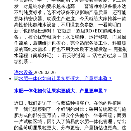
不管是电子生产、生物制药，还是实验室检测、化工研
发，对超纯水的要求越来越高——普通净水设备根本达
不到纯度标准，选不对设备不仅影响产品质量，还可能
损坏精密仪器、耽误生产进度。今天就给大家推荐一款
高性价比超纯水设备，不用懂复杂参数，一看就明白，
新手也能轻松选对！ 它就是「双级RO+EDI超纯水设
备」，核心优势就两个：水质够纯、运行够稳，而且操
作简单，后期维护也省心，完全适配各类工业、科研场
景的高纯水需求，再也不用为水质不达标发愁～ 完整制
水流程（简单好记）： 石英砂过滤 → 活性炭过滤 → 阻
垢剂系…
净水设备
2026-02-26
水肥一体化如何让果实更硕大、产量更丰盈？
近日，我们走访了一位蓝莓种植客户。在他的种植园
里，我们观察到了一个鲜明的对比：采用传统灌溉与施
肥方式的部分蓝莓苗，果实个头偏小、坐果稀疏；而另
一片试验区域，因引入了简易的水肥一体化管理，结出
的蓝莓明显果粒更大、分布更密、产量预估也更高。这