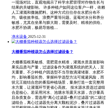
一现场对比，直观地揭示了科学水肥管理对作物生长与
结果的关键影响。 许多种植户如同这位客户一样，依赖
人工灌溉和撒施肥料。这种方式往往存在水肥分布不
均、吸收效率低、浪费严重等问题。蓝莓对水分和养分
敏感，尤其在坐果与膨大期，需要及时、精准的供给。
水肥不协调，极易导致植…
净水设备
2025-12-31
大棚番茄种植该怎么选择过滤设备？
大棚番茄根系敏感、需肥需水精准，灌溉水质直接影响
果实品质与产量，过滤设备作为灌溉系统的把关人，至
关重要。不少种植户因选型不当导致滴灌堵塞、水肥不
均，影响番茄长势。掌握科学选型方法可规避风险，而
状元王能结合您的番茄种植场景，量身打造一套完整用
水方案，让灌溉环节更省心高效。 按水源水质选过滤组
合是核心。若采用河水、池塘水等露天水源，含沙量高
且杂质复杂，需选用“离心过滤器+叠片过滤器”的二级过
滤组合，离心过滤器先分离大颗粒泥沙，叠片过滤器再
深层截留细小悬浮物与胶体；若使用井水等洁净水源，