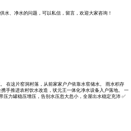
、净水的问题，可以私信，留言，欢迎大家咨询！
。 在这片窑洞村落，从前家家户户依靠水窖储水。 雨水积存
企携手推进农村饮水改造，状元王一体化净水设备入户落地。 一
自带压力罐稳压增压，告别水压忽大忽小，全屋出水稳定充沛 ✅