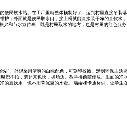
的便民饮水站。在工厂里就整体预制好了，运到村里直接吊装落
维护；外面就是便民取水口，接上桶就能直接装干净的直饮水，
村振兴和节水宣传画，既是村民取水的地方，也是村里的红色服务
给站”。外观采用清爽的白绿配色，可刻印校徽、定制环保主题墙
日晒都不怕，装起来也快，操场边、教学楼前随便放。里面的净
净的直饮水，也不用背沉重的水壶。 墙绘和卡通标识，让学生