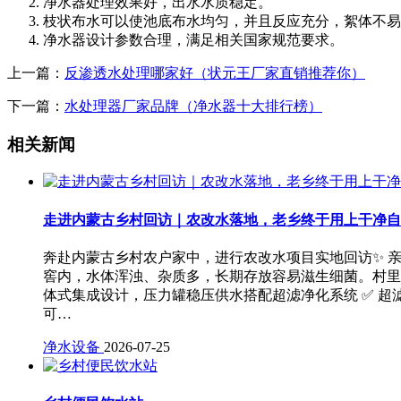
净水器处理效果好，出水水质稳定。
枝状布水可以使池底布水均匀，并且反应充分，絮体不易
净水器设计参数合理，满足相关国家规范要求。 
上一篇：
反渗透水处理哪家好（状元王厂家直销推荐你）
下一篇：
水处理器厂家品牌（净水器十大排行榜）
相关新闻
走进内蒙古乡村回访｜农改水落地，老乡终于用上干净自
奔赴内蒙古乡村农户家中，进行农改水项目实地回访✨ 
窖内，水体浑浊、杂质多，长期存放容易滋生细菌。村里
体式集成设计，压力罐稳压供水搭配超滤净化系统 ✅ 超
可…
净水设备
2026-07-25