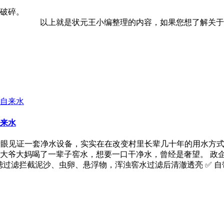
破碎。
以上就是状元王小编整理的内容，如果您想了解关于供水
来水
亲眼见证一套净水设备，实实在在改变村里长辈几十年的用水方式
大爷大妈喝了一辈子窖水，想要一口干净水，曾经是奢望。 政
滤过滤拦截泥沙、虫卵、悬浮物，浑浊窖水过滤后清澈透亮 ✅ 