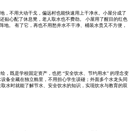
地，不用大动干戈，偏远村也能快速用上干净水。小屋分成了
还贴心配了休息凳，老人取水也不费劲。 小屋用了醒目的红色
阵地。 有了它，再也不用愁井水不干净、桶装水贵又不方便，
绘，既是学校固定资产，也把 “安全饮水、节约用水” 的理念变
水设备全藏在独立舱里，不用担心学生误碰；外面多个水龙头同
在取水时就能了解节水、安全饮水的知识，实现饮水与教育的双