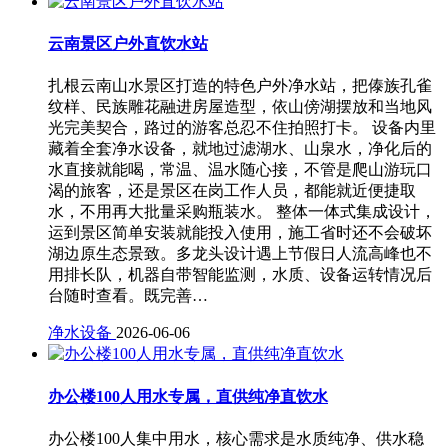
云南景区户外直饮水站
扎根云南山水景区打造的特色户外净水站，把傣族孔雀
纹样、民族雕花融进房屋造型，依山傍湖摆放和当地风
光完美契合，路过的游客总忍不住拍照打卡。 设备内里
藏着全套净水设备，就地过滤湖水、山泉水，净化后的
水直接就能喝，常温、温水随心接，不管是爬山游玩口
渴的旅客，还是景区在岗工作人员，都能就近便捷取
水，不用再大批量采购瓶装水。 整体一体式集成设计，
运到景区简单安装就能投入使用，施工省时还不会破坏
湖边原生态景致。多龙头设计遇上节假日人流高峰也不
用排长队，机器自带智能监测，水质、设备运转情况后
台随时查看。既完善…
净水设备
2026-06-06
办公楼100人用水专属，直供纯净直饮水
办公楼100人集中用水，核心需求是水质纯净、供水稳