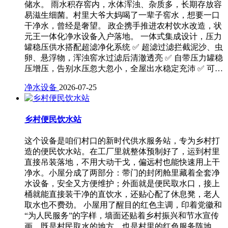
储水。 雨水积存窖内，水体浑浊、杂质多，长期存放容
易滋生细菌。村里大爷大妈喝了一辈子窖水，想要一口
干净水，曾经是奢望。 政企携手推进农村饮水改造，状
元王一体化净水设备入户落地。 一体式集成设计，压力
罐稳压供水搭配超滤净化系统 ✅ 超滤过滤拦截泥沙、虫
卵、悬浮物，浑浊窖水过滤后清澈透亮 ✅ 自带压力罐稳
压增压，告别水压忽大忽小，全屋出水稳定充沛 ✅ 可…
净水设备
2026-07-25
乡村便民饮水站
这个设备是咱们村口的新时代供水服务站，专为乡村打
造的便民饮水站。在工厂里就整体预制好了，运到村里
直接吊装落地，不用大动干戈，偏远村也能快速用上干
净水。小屋分成了两部分：带门的封闭舱里藏着全套净
水设备，安全又方便维护；外面就是便民取水口，接上
桶就能直接装干净的直饮水，还贴心配了休息凳，老人
取水也不费劲。 小屋用了醒目的红色主调，印着党徽和
“为人民服务”的字样，墙面还贴着乡村振兴和节水宣传
画，既是村民取水的地方，也是村里的红色服务阵地。