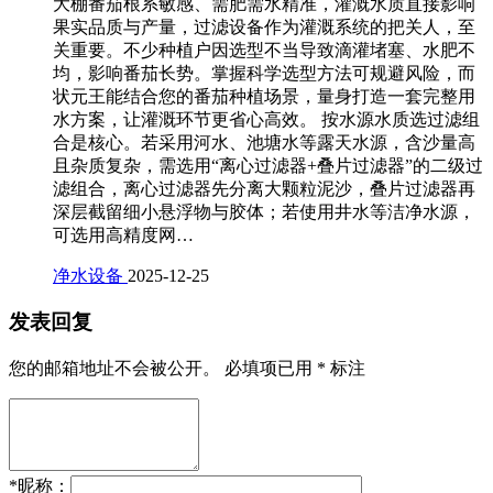
大棚番茄根系敏感、需肥需水精准，灌溉水质直接影响
果实品质与产量，过滤设备作为灌溉系统的把关人，至
关重要。不少种植户因选型不当导致滴灌堵塞、水肥不
均，影响番茄长势。掌握科学选型方法可规避风险，而
状元王能结合您的番茄种植场景，量身打造一套完整用
水方案，让灌溉环节更省心高效。 按水源水质选过滤组
合是核心。若采用河水、池塘水等露天水源，含沙量高
且杂质复杂，需选用“离心过滤器+叠片过滤器”的二级过
滤组合，离心过滤器先分离大颗粒泥沙，叠片过滤器再
深层截留细小悬浮物与胶体；若使用井水等洁净水源，
可选用高精度网…
净水设备
2025-12-25
发表回复
您的邮箱地址不会被公开。
必填项已用
*
标注
*
昵称：