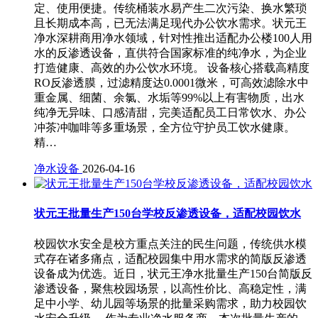
定、使用便捷。传统桶装水易产生二次污染、换水繁琐
且长期成本高，已无法满足现代办公饮水需求。状元王
净水深耕商用净水领域，针对性推出适配办公楼100人用
水的反渗透设备，直供符合国家标准的纯净水，为企业
打造健康、高效的办公饮水环境。 设备核心搭载高精度
RO反渗透膜，过滤精度达0.0001微米，可高效滤除水中
重金属、细菌、余氯、水垢等99%以上有害物质，出水
纯净无异味、口感清甜，完美适配员工日常饮水、办公
冲茶冲咖啡等多重场景，全方位守护员工饮水健康。
精…
净水设备
2026-04-16
状元王批量生产150台学校反渗透设备，适配校园饮水
校园饮水安全是校方重点关注的民生问题，传统供水模
式存在诸多痛点，适配校园集中用水需求的简版反渗透
设备成为优选。近日，状元王净水批量生产150台简版反
渗透设备，聚焦校园场景，以高性价比、高稳定性，满
足中小学、幼儿园等场景的批量采购需求，助力校园饮