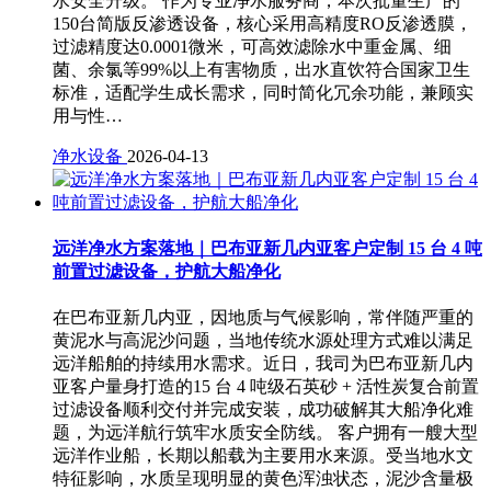
水安全升级。 作为专业净水服务商，本次批量生产的
150台简版反渗透设备，核心采用高精度RO反渗透膜，
过滤精度达0.0001微米，可高效滤除水中重金属、细
菌、余氯等99%以上有害物质，出水直饮符合国家卫生
标准，适配学生成长需求，同时简化冗余功能，兼顾实
用与性…
净水设备
2026-04-13
远洋净水方案落地｜巴布亚新几内亚客户定制 15 台 4 吨
前置过滤设备，护航大船净化
在巴布亚新几内亚，因地质与气候影响，常伴随严重的
黄泥水与高泥沙问题，当地传统水源处理方式难以满足
远洋船舶的持续用水需求。近日，我司为巴布亚新几内
亚客户量身打造的15 台 4 吨级石英砂 + 活性炭复合前置
过滤设备顺利交付并完成安装，成功破解其大船净化难
题，为远洋航行筑牢水质安全防线。 客户拥有一艘大型
远洋作业船，长期以船载为主要用水来源。受当地水文
特征影响，水质呈现明显的黄色浑浊状态，泥沙含量极