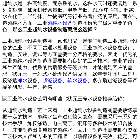
超纯水是一种高纯度、无杂质的水。这种水同时还要满足一系
列高标准，如无机物含量低、电导率低、PH值中性等。超纯
水在化工、半导体、生物医药等行业有着广泛的应用。而在制
造超纯水方面，工业
超纯水设备
制造商扮演了极为重要的角
色。那么
工业超纯水设备制造商怎么选择？
工业超纯水设备制造商，顾名思义，是专门制造工业超纯水设
备的企业。不同于普通水处理设备，工业超纯水设备在设计、
制造、安装、调试等方面需要十分严格的要求。因此，优秀的
工业超纯水设备制造商需要拥有良好的工艺技术、专业的设计
和生产能力、优质的售后服务等硬实力，才能满足客户的需
求。状元王，一站式水处理设备供应商，20年专注商用工程用
反渗透
净水
设备、
超滤设备
、
软水设备
、多介质过滤设备等产
品的研发、生产、销售。
从超纯水制造工艺上来看，工业超纯水设备制造商需要熟练掌
握一定的技术。超纯水生产过程较为复杂，需要采用一系列的
技术手段，如反渗透、电去离子、混床等多种技术的组合使
用，才能制造出高质量的超纯水。因此，制造商需要拥有资深
工艺技术人员和专业的工程师，以确保设备的高效、稳定、可