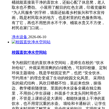
桶就能直接装干净的直饮水，还贴心配了休息凳，老人
取水也不费劲。 小屋用了醒目的红色主调，印着党徽和
“为人民服务”的字样，墙面还贴着乡村振兴和节水宣传
画，既是村民取水的地方，也是村里的红色服务阵地。
有了它，再也不用愁井水不干净、桶装水贵又不方便，
村民在家门口就…
净水设备
2026-06-10
校园直饮净水空间站
专为校园打造的直饮净水空间站，是师生在校的 “饮水
补给站”。外观采用清爽的白绿配色，可刻印校徽、定制
环保主题墙绘，既是学校固定资产，也把 “安全饮水、
节约用水” 的理念变成了生动的校园文化风景。 采用结
实的箱式结构，风吹日晒都不怕，装起来也快，操场
边、教学楼前随便放。里面的净水设备全藏在独立舱
里，不用担心学生误碰；外面多个水龙头同时用也不
挤，不管是上课前还是大课间，都能快速接上干净的直
饮水，也不用背沉重的水壶。 墙绘和卡通标识，让学生
在取水时就能了解节水、安全饮水的知识，实现饮水与