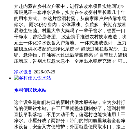
奔赴内蒙古乡村农户家中，进行农改水项目实地回访✨
亲眼见证一套净水设备，实实在在改变村里长辈几十年
的用水方式。 在这片窑洞村落，从前家家户户依靠水窖
储水。 雨水积存窖内，水体浑浊、杂质多，长期存放容
易滋生细菌。村里大爷大妈喝了一辈子窖水，想要一口
干净水，曾经是奢望。 政企携手推进农村饮水改造，状
元王一体化净水设备入户落地。 一体式集成设计，压力
罐稳压供水搭配超滤净化系统 ✅ 超滤过滤拦截泥沙、虫
卵、悬浮物，浑浊窖水过滤后清澈透亮 ✅ 自带压力罐稳
压增压，告别水压忽大忽小，全屋出水稳定充沛 ✅ 可…
净水设备
2026-07-25
乡村便民饮水站
这个设备是咱们村口的新时代供水服务站，专为乡村打
造的便民饮水站。在工厂里就整体预制好了，运到村里
直接吊装落地，不用大动干戈，偏远村也能快速用上干
净水。小屋分成了两部分：带门的封闭舱里藏着全套净
水设备，安全又方便维护；外面就是便民取水口，接上