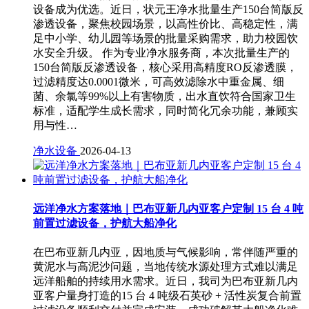
设备成为优选。近日，状元王净水批量生产150台简版反
渗透设备，聚焦校园场景，以高性价比、高稳定性，满
足中小学、幼儿园等场景的批量采购需求，助力校园饮
水安全升级。 作为专业净水服务商，本次批量生产的
150台简版反渗透设备，核心采用高精度RO反渗透膜，
过滤精度达0.0001微米，可高效滤除水中重金属、细
菌、余氯等99%以上有害物质，出水直饮符合国家卫生
标准，适配学生成长需求，同时简化冗余功能，兼顾实
用与性…
净水设备
2026-04-13
远洋净水方案落地｜巴布亚新几内亚客户定制 15 台 4 吨
前置过滤设备，护航大船净化
在巴布亚新几内亚，因地质与气候影响，常伴随严重的
黄泥水与高泥沙问题，当地传统水源处理方式难以满足
远洋船舶的持续用水需求。近日，我司为巴布亚新几内
亚客户量身打造的15 台 4 吨级石英砂 + 活性炭复合前置