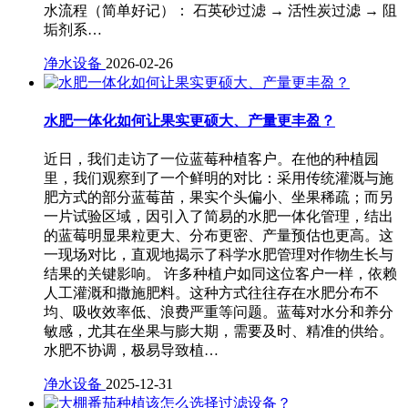
水流程（简单好记）： 石英砂过滤 → 活性炭过滤 → 阻
垢剂系…
净水设备
2026-02-26
水肥一体化如何让果实更硕大、产量更丰盈？
近日，我们走访了一位蓝莓种植客户。在他的种植园
里，我们观察到了一个鲜明的对比：采用传统灌溉与施
肥方式的部分蓝莓苗，果实个头偏小、坐果稀疏；而另
一片试验区域，因引入了简易的水肥一体化管理，结出
的蓝莓明显果粒更大、分布更密、产量预估也更高。这
一现场对比，直观地揭示了科学水肥管理对作物生长与
结果的关键影响。 许多种植户如同这位客户一样，依赖
人工灌溉和撒施肥料。这种方式往往存在水肥分布不
均、吸收效率低、浪费严重等问题。蓝莓对水分和养分
敏感，尤其在坐果与膨大期，需要及时、精准的供给。
水肥不协调，极易导致植…
净水设备
2025-12-31