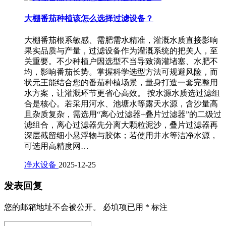
大棚番茄种植该怎么选择过滤设备？
大棚番茄根系敏感、需肥需水精准，灌溉水质直接影响
果实品质与产量，过滤设备作为灌溉系统的把关人，至
关重要。不少种植户因选型不当导致滴灌堵塞、水肥不
均，影响番茄长势。掌握科学选型方法可规避风险，而
状元王能结合您的番茄种植场景，量身打造一套完整用
水方案，让灌溉环节更省心高效。 按水源水质选过滤组
合是核心。若采用河水、池塘水等露天水源，含沙量高
且杂质复杂，需选用“离心过滤器+叠片过滤器”的二级过
滤组合，离心过滤器先分离大颗粒泥沙，叠片过滤器再
深层截留细小悬浮物与胶体；若使用井水等洁净水源，
可选用高精度网…
净水设备
2025-12-25
发表回复
您的邮箱地址不会被公开。
必填项已用
*
标注