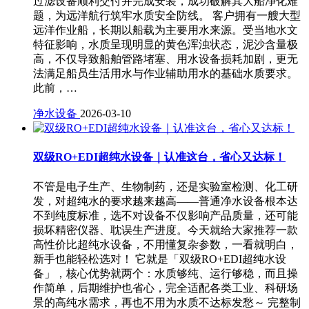
过滤设备顺利交付并完成安装，成功破解其大船净化难
题，为远洋航行筑牢水质安全防线。 客户拥有一艘大型
远洋作业船，长期以船载为主要用水来源。受当地水文
特征影响，水质呈现明显的黄色浑浊状态，泥沙含量极
高，不仅导致船舶管路堵塞、用水设备损耗加剧，更无
法满足船员生活用水与作业辅助用水的基础水质要求。
此前，…
净水设备
2026-03-10
双级RO+EDI超纯水设备｜认准这台，省心又达标！
不管是电子生产、生物制药，还是实验室检测、化工研
发，对超纯水的要求越来越高——普通净水设备根本达
不到纯度标准，选不对设备不仅影响产品质量，还可能
损坏精密仪器、耽误生产进度。今天就给大家推荐一款
高性价比超纯水设备，不用懂复杂参数，一看就明白，
新手也能轻松选对！ 它就是「双级RO+EDI超纯水设
备」，核心优势就两个：水质够纯、运行够稳，而且操
作简单，后期维护也省心，完全适配各类工业、科研场
景的高纯水需求，再也不用为水质不达标发愁～ 完整制