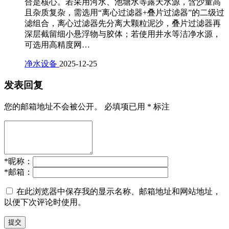
合是核心。若采用河水、池塘水等露天水源，含沙量高
且杂质复杂，需选用“离心过滤器+叠片过滤器”的二级过
滤组合，离心过滤器先分离大颗粒泥沙，叠片过滤器再
深层截留细小悬浮物与胶体；若使用井水等洁净水源，
可选用高精度网…
净水设备
2025-12-25
发表回复
您的邮箱地址不会被公开。
必填项已用
*
标注
*
昵称：
*
邮箱：
在此浏览器中保存我的显示名称、邮箱地址和网站地址，
以便下次评论时使用。
提交