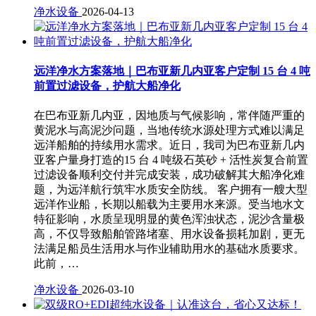
净水设备
2026-04-13
远洋净水方案落地｜巴布亚新几内亚客户定制 15 台 4 吨
前置过滤设备，护航大船净化
在巴布亚新几内亚，因地质与气候影响，常伴随严重的
黄泥水与高泥沙问题，当地传统水源处理方式难以满足
远洋船舶的持续用水需求。近日，我司为巴布亚新几内
亚客户量身打造的15 台 4 吨级石英砂 + 活性炭复合前置
过滤设备顺利交付并完成安装，成功破解其大船净化难
题，为远洋航行筑牢水质安全防线。 客户拥有一艘大型
远洋作业船，长期以船载为主要用水来源。受当地水文
特征影响，水质呈现明显的黄色浑浊状态，泥沙含量极
高，不仅导致船舶管路堵塞、用水设备损耗加剧，更无
法满足船员生活用水与作业辅助用水的基础水质要求。
此前，…
净水设备
2026-03-10