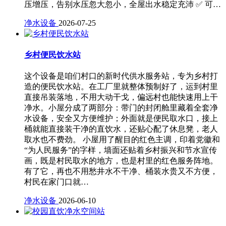
压增压，告别水压忽大忽小，全屋出水稳定充沛 ✅ 可…
净水设备
2026-07-25
乡村便民饮水站
这个设备是咱们村口的新时代供水服务站，专为乡村打
造的便民饮水站。在工厂里就整体预制好了，运到村里
直接吊装落地，不用大动干戈，偏远村也能快速用上干
净水。小屋分成了两部分：带门的封闭舱里藏着全套净
水设备，安全又方便维护；外面就是便民取水口，接上
桶就能直接装干净的直饮水，还贴心配了休息凳，老人
取水也不费劲。 小屋用了醒目的红色主调，印着党徽和
“为人民服务”的字样，墙面还贴着乡村振兴和节水宣传
画，既是村民取水的地方，也是村里的红色服务阵地。
有了它，再也不用愁井水不干净、桶装水贵又不方便，
村民在家门口就…
净水设备
2026-06-10