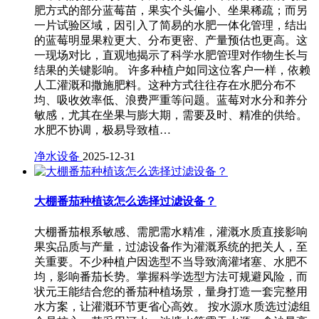
肥方式的部分蓝莓苗，果实个头偏小、坐果稀疏；而另
一片试验区域，因引入了简易的水肥一体化管理，结出
的蓝莓明显果粒更大、分布更密、产量预估也更高。这
一现场对比，直观地揭示了科学水肥管理对作物生长与
结果的关键影响。 许多种植户如同这位客户一样，依赖
人工灌溉和撒施肥料。这种方式往往存在水肥分布不
均、吸收效率低、浪费严重等问题。蓝莓对水分和养分
敏感，尤其在坐果与膨大期，需要及时、精准的供给。
水肥不协调，极易导致植…
净水设备
2025-12-31
大棚番茄种植该怎么选择过滤设备？
大棚番茄根系敏感、需肥需水精准，灌溉水质直接影响
果实品质与产量，过滤设备作为灌溉系统的把关人，至
关重要。不少种植户因选型不当导致滴灌堵塞、水肥不
均，影响番茄长势。掌握科学选型方法可规避风险，而
状元王能结合您的番茄种植场景，量身打造一套完整用
水方案，让灌溉环节更省心高效。 按水源水质选过滤组