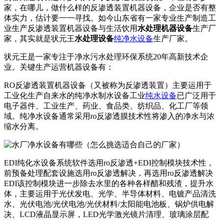
家，在哪儿，做什么样的反渗透装置机器设备，企业是否有整
体实力，估计要一一寻找。如今山东省有一家专业生产制造工
业生产反渗透装置机器设备与生活饮用
水处理机器设备
生产厂
家，其实就是状元王
水处理设备
纯净水设备
生产厂家。
状元王是一家专注于净水污水处理环保系统20年高新技术企
业。关键生产运营机器设备有：
RO反渗透装置机器设备（又被称为反渗透装置）主要运用于
工业化生产自来水的纯净水制水设备工业
纯水设备
已广泛用于
电子器件、工业生产、药业、食品类、纺织品、化工厂等领
域。纯净水设备通常采用ro反渗透膜技术性将渗入的净水与浓
缩水分离。
EDI纯化水设备系统软件选用ro反渗透+EDI控制模块技术性，
前预备处理配套设施选用ro反渗透解决，再选用ro反渗透解决
EDI该控制模块进一步除去水里的各种各样醋和残渣，提升水
体，主要运用于光伏发电、光学、半导体材料、电镀产品清洗
水、光伏电池/光伏电池/光伏材料/太阳能电池板、锅炉供电解
决、LCD液晶显示屏，LED光学激光镜片清理、玻璃涂层配