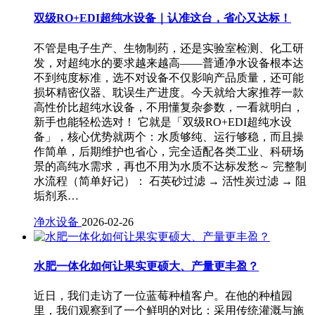
双级RO+EDI超纯水设备｜认准这台，省心又达标！
不管是电子生产、生物制药，还是实验室检测、化工研
发，对超纯水的要求越来越高——普通净水设备根本达
不到纯度标准，选不对设备不仅影响产品质量，还可能
损坏精密仪器、耽误生产进度。今天就给大家推荐一款
高性价比超纯水设备，不用懂复杂参数，一看就明白，
新手也能轻松选对！ 它就是「双级RO+EDI超纯水设
备」，核心优势就两个：水质够纯、运行够稳，而且操
作简单，后期维护也省心，完全适配各类工业、科研场
景的高纯水需求，再也不用为水质不达标发愁～ 完整制
水流程（简单好记）： 石英砂过滤 → 活性炭过滤 → 阻
垢剂系…
净水设备
2026-02-26
水肥一体化如何让果实更硕大、产量更丰盈？
近日，我们走访了一位蓝莓种植客户。在他的种植园
里，我们观察到了一个鲜明的对比：采用传统灌溉与施