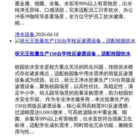
重金属、细菌、余氯、水垢等99%以上有害物质，出水
纯净无异味、口感清甜，完美适配员工日常饮水、办公
冲茶冲咖啡等多重场景，全方位守护员工饮水健康。
精…
净水设备
2026-04-16
状元王批量生产150台学校反渗透设备，适配校园饮水
校园饮水安全是校方重点关注的民生问题，传统供水模
式存在诸多痛点，适配校园集中用水需求的简版反渗透
设备成为优选。近日，状元王净水批量生产150台简版反
渗透设备，聚焦校园场景，以高性价比、高稳定性，满
足中小学、幼儿园等场景的批量采购需求，助力校园饮
水安全升级。 作为专业净水服务商，本次批量生产的
150台简版反渗透设备，核心采用高精度RO反渗透膜，
过滤精度达0.0001微米，可高效滤除水中重金属、细
菌、余氯等99%以上有害物质，出水直饮符合国家卫生
标准，适配学生成长需求，同时简化冗余功能，兼顾实
用与性…