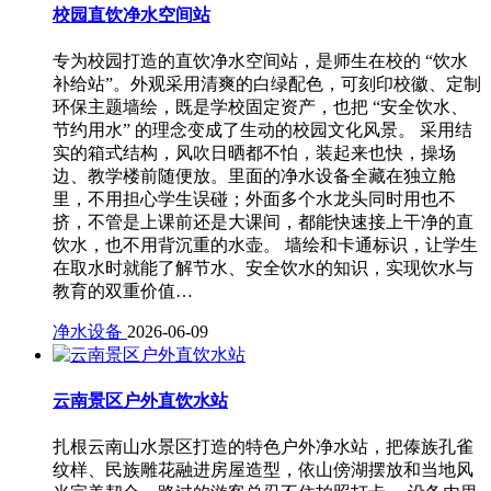
校园直饮净水空间站
专为校园打造的直饮净水空间站，是师生在校的 “饮水
补给站”。外观采用清爽的白绿配色，可刻印校徽、定制
环保主题墙绘，既是学校固定资产，也把 “安全饮水、
节约用水” 的理念变成了生动的校园文化风景。 采用结
实的箱式结构，风吹日晒都不怕，装起来也快，操场
边、教学楼前随便放。里面的净水设备全藏在独立舱
里，不用担心学生误碰；外面多个水龙头同时用也不
挤，不管是上课前还是大课间，都能快速接上干净的直
饮水，也不用背沉重的水壶。 墙绘和卡通标识，让学生
在取水时就能了解节水、安全饮水的知识，实现饮水与
教育的双重价值…
净水设备
2026-06-09
云南景区户外直饮水站
扎根云南山水景区打造的特色户外净水站，把傣族孔雀
纹样、民族雕花融进房屋造型，依山傍湖摆放和当地风