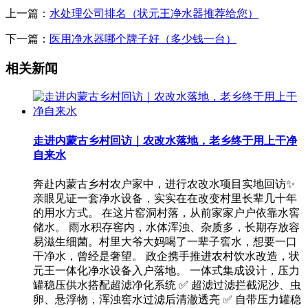
上一篇：
水处理公司排名（状元王净水器推荐给您）
下一篇：
医用净水器哪个牌子好（多少钱一台）
相关新闻
走进内蒙古乡村回访｜农改水落地，老乡终于用上干净
自来水
奔赴内蒙古乡村农户家中，进行农改水项目实地回访✨
亲眼见证一套净水设备，实实在在改变村里长辈几十年
的用水方式。 在这片窑洞村落，从前家家户户依靠水窖
储水。 雨水积存窖内，水体浑浊、杂质多，长期存放容
易滋生细菌。村里大爷大妈喝了一辈子窖水，想要一口
干净水，曾经是奢望。 政企携手推进农村饮水改造，状
元王一体化净水设备入户落地。 一体式集成设计，压力
罐稳压供水搭配超滤净化系统 ✅ 超滤过滤拦截泥沙、虫
卵、悬浮物，浑浊窖水过滤后清澈透亮 ✅ 自带压力罐稳