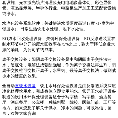
套设施、光学激光镜片清理膜充电电池多晶体锭、彩色显像
管、液晶显示屏、半导体行业、电路板生产加工工艺配套设施
纯净水。
水净化设备系统软件：关键解决水质硬度高过17度~17度为中
强度水)、日常生活饮用水处理、地下水处理。
RO浓水回收处理设备：关键环保处理设备：RO反渗透装置在
制水环节中分开的废水回收率在75%之上，致力于降低企业水
源的消耗，为公司节约成本。
离子交换设备：阳阴离子交换设备是中和阴阳离子交换法污
水，硬底化，电解法成强酸强碱，作为离子交换法再生剂，阳
离子交换柱可交换正离子，水里钙、镁等离子交换法，做到减
少水的硬度的效果。
全自动
直饮水设备
：饮用水环保处理设备是由反渗透系统深层
净化处理饮用水，完成身体立即食用的水。状元王水处理设备
制造的饮用水环保处理设备适合于写字楼、写字楼、酒店餐
厅、酒店餐厅、公寓楼、独栋别墅、院校、医院门诊、工厂等
地方。如果您想了解关于供水、净水的问题，可以私信，留
言，欢迎大家咨询！