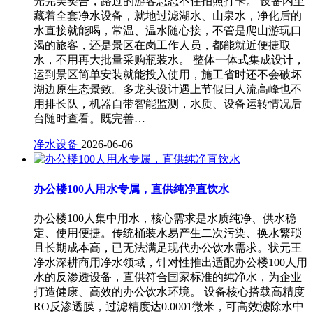
光完美契合，路过的游客总忍不住拍照打卡。 设备内里
藏着全套净水设备，就地过滤湖水、山泉水，净化后的
水直接就能喝，常温、温水随心接，不管是爬山游玩口
渴的旅客，还是景区在岗工作人员，都能就近便捷取
水，不用再大批量采购瓶装水。 整体一体式集成设计，
运到景区简单安装就能投入使用，施工省时还不会破坏
湖边原生态景致。多龙头设计遇上节假日人流高峰也不
用排长队，机器自带智能监测，水质、设备运转情况后
台随时查看。既完善…
净水设备
2026-06-06
办公楼100人用水专属，直供纯净直饮水
办公楼100人集中用水，核心需求是水质纯净、供水稳
定、使用便捷。传统桶装水易产生二次污染、换水繁琐
且长期成本高，已无法满足现代办公饮水需求。状元王
净水深耕商用净水领域，针对性推出适配办公楼100人用
水的反渗透设备，直供符合国家标准的纯净水，为企业
打造健康、高效的办公饮水环境。 设备核心搭载高精度
RO反渗透膜，过滤精度达0.0001微米，可高效滤除水中