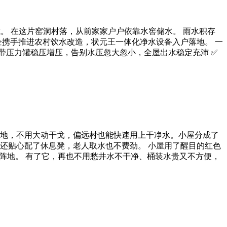
。 在这片窑洞村落，从前家家户户依靠水窖储水。 雨水积存
企携手推进农村饮水改造，状元王一体化净水设备入户落地。 一
自带压力罐稳压增压，告别水压忽大忽小，全屋出水稳定充沛 ✅
地，不用大动干戈，偏远村也能快速用上干净水。小屋分成了
还贴心配了休息凳，老人取水也不费劲。 小屋用了醒目的红色
阵地。 有了它，再也不用愁井水不干净、桶装水贵又不方便，