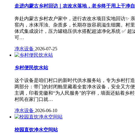
走进内蒙古乡村回访｜农改水落地，老乡终于用上干净自
奔赴内蒙古乡村农户家中，进行农改水项目实地回访✨ 
窖内，水体浑浊、杂质多，长期存放容易滋生细菌。村里
体式集成设计，压力罐稳压供水搭配超滤净化系统 ✅ 超
可…
净水设备
2026-07-25
乡村便民饮水站
这个设备是咱们村口的新时代供水服务站，专为乡村打造
两部分：带门的封闭舱里藏着全套净水设备，安全又方便
主调，印着党徽和“为人民服务”的字样，墙面还贴着乡
村民在家门口就…
净水设备
2026-06-10
校园直饮净水空间站