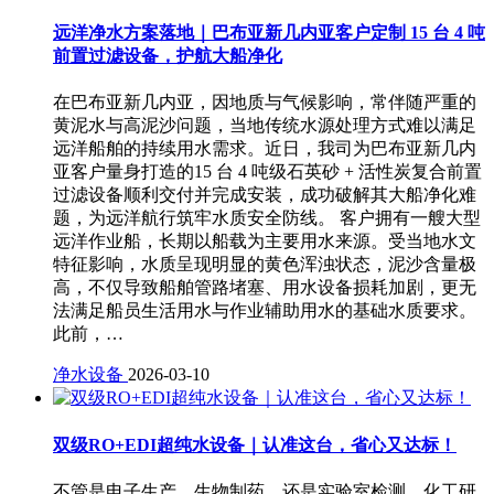
远洋净水方案落地｜巴布亚新几内亚客户定制 15 台 4 吨
前置过滤设备，护航大船净化
在巴布亚新几内亚，因地质与气候影响，常伴随严重的
黄泥水与高泥沙问题，当地传统水源处理方式难以满足
远洋船舶的持续用水需求。近日，我司为巴布亚新几内
亚客户量身打造的15 台 4 吨级石英砂 + 活性炭复合前置
过滤设备顺利交付并完成安装，成功破解其大船净化难
题，为远洋航行筑牢水质安全防线。 客户拥有一艘大型
远洋作业船，长期以船载为主要用水来源。受当地水文
特征影响，水质呈现明显的黄色浑浊状态，泥沙含量极
高，不仅导致船舶管路堵塞、用水设备损耗加剧，更无
法满足船员生活用水与作业辅助用水的基础水质要求。
此前，…
净水设备
2026-03-10
双级RO+EDI超纯水设备｜认准这台，省心又达标！
不管是电子生产、生物制药，还是实验室检测、化工研