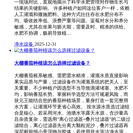
一现场对比，直观地揭示了科学水肥管理对作物生长与
结果的关键影响。 许多种植户如同这位客户一样，依赖
人工灌溉和撒施肥料。这种方式往往存在水肥分布不
均、吸收效率低、浪费严重等问题。蓝莓对水分和养分
敏感，尤其在坐果与膨大期，需要及时、精准的供给。
水肥不协调，极易导致植…
净水设备
2025-12-31
大棚番茄种植该怎么选择过滤设备？
大棚番茄根系敏感、需肥需水精准，灌溉水质直接影响
果实品质与产量，过滤设备作为灌溉系统的把关人，至
关重要。不少种植户因选型不当导致滴灌堵塞、水肥不
均，影响番茄长势。掌握科学选型方法可规避风险，而
状元王能结合您的番茄种植场景，量身打造一套完整用
水方案，让灌溉环节更省心高效。 按水源水质选过滤组
合是核心。若采用河水、池塘水等露天水源，含沙量高
且杂质复杂，需选用“离心过滤器+叠片过滤器”的二级过
滤组合，离心过滤器先分离大颗粒泥沙，叠片过滤器再
深层截留细小悬浮物与胶体；若使用井水等洁净水源，