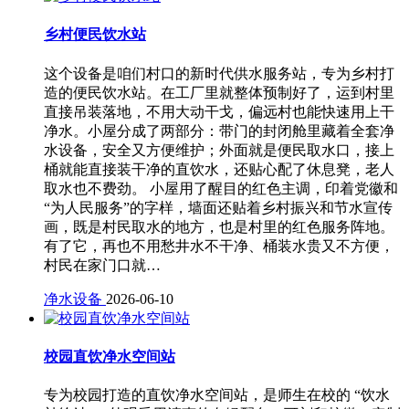
乡村便民饮水站
这个设备是咱们村口的新时代供水服务站，专为乡村打
造的便民饮水站。在工厂里就整体预制好了，运到村里
直接吊装落地，不用大动干戈，偏远村也能快速用上干
净水。小屋分成了两部分：带门的封闭舱里藏着全套净
水设备，安全又方便维护；外面就是便民取水口，接上
桶就能直接装干净的直饮水，还贴心配了休息凳，老人
取水也不费劲。 小屋用了醒目的红色主调，印着党徽和
“为人民服务”的字样，墙面还贴着乡村振兴和节水宣传
画，既是村民取水的地方，也是村里的红色服务阵地。
有了它，再也不用愁井水不干净、桶装水贵又不方便，
村民在家门口就…
净水设备
2026-06-10
校园直饮净水空间站
专为校园打造的直饮净水空间站，是师生在校的 “饮水