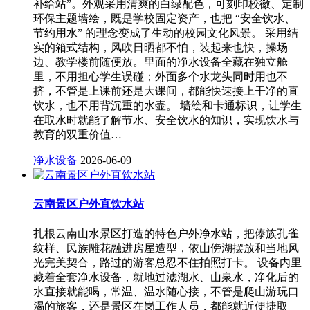
补给站”。外观采用清爽的白绿配色，可刻印校徽、定制
环保主题墙绘，既是学校固定资产，也把 “安全饮水、
节约用水” 的理念变成了生动的校园文化风景。 采用结
实的箱式结构，风吹日晒都不怕，装起来也快，操场
边、教学楼前随便放。里面的净水设备全藏在独立舱
里，不用担心学生误碰；外面多个水龙头同时用也不
挤，不管是上课前还是大课间，都能快速接上干净的直
饮水，也不用背沉重的水壶。 墙绘和卡通标识，让学生
在取水时就能了解节水、安全饮水的知识，实现饮水与
教育的双重价值…
净水设备
2026-06-09
云南景区户外直饮水站
扎根云南山水景区打造的特色户外净水站，把傣族孔雀
纹样、民族雕花融进房屋造型，依山傍湖摆放和当地风
光完美契合，路过的游客总忍不住拍照打卡。 设备内里
藏着全套净水设备，就地过滤湖水、山泉水，净化后的
水直接就能喝，常温、温水随心接，不管是爬山游玩口
渴的旅客，还是景区在岗工作人员，都能就近便捷取