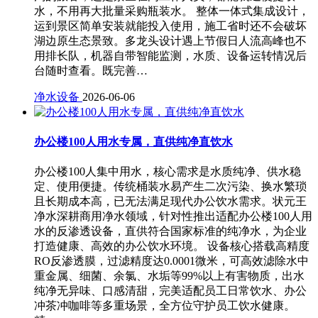
水，不用再大批量采购瓶装水。 整体一体式集成设计，
运到景区简单安装就能投入使用，施工省时还不会破坏
湖边原生态景致。多龙头设计遇上节假日人流高峰也不
用排长队，机器自带智能监测，水质、设备运转情况后
台随时查看。既完善…
净水设备
2026-06-06
办公楼100人用水专属，直供纯净直饮水
办公楼100人集中用水，核心需求是水质纯净、供水稳
定、使用便捷。传统桶装水易产生二次污染、换水繁琐
且长期成本高，已无法满足现代办公饮水需求。状元王
净水深耕商用净水领域，针对性推出适配办公楼100人用
水的反渗透设备，直供符合国家标准的纯净水，为企业
打造健康、高效的办公饮水环境。 设备核心搭载高精度
RO反渗透膜，过滤精度达0.0001微米，可高效滤除水中
重金属、细菌、余氯、水垢等99%以上有害物质，出水
纯净无异味、口感清甜，完美适配员工日常饮水、办公
冲茶冲咖啡等多重场景，全方位守护员工饮水健康。