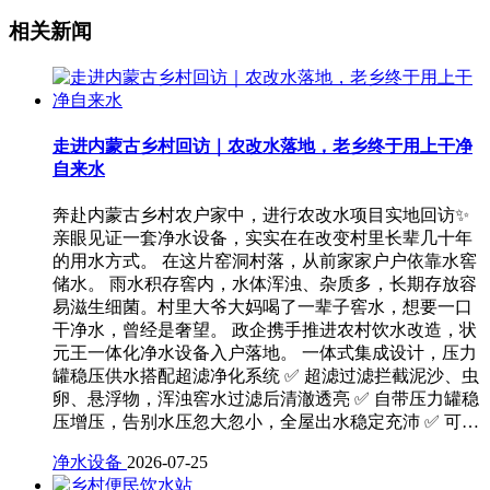
相关新闻
走进内蒙古乡村回访｜农改水落地，老乡终于用上干净
自来水
奔赴内蒙古乡村农户家中，进行农改水项目实地回访✨
亲眼见证一套净水设备，实实在在改变村里长辈几十年
的用水方式。 在这片窑洞村落，从前家家户户依靠水窖
储水。 雨水积存窖内，水体浑浊、杂质多，长期存放容
易滋生细菌。村里大爷大妈喝了一辈子窖水，想要一口
干净水，曾经是奢望。 政企携手推进农村饮水改造，状
元王一体化净水设备入户落地。 一体式集成设计，压力
罐稳压供水搭配超滤净化系统 ✅ 超滤过滤拦截泥沙、虫
卵、悬浮物，浑浊窖水过滤后清澈透亮 ✅ 自带压力罐稳
压增压，告别水压忽大忽小，全屋出水稳定充沛 ✅ 可…
净水设备
2026-07-25