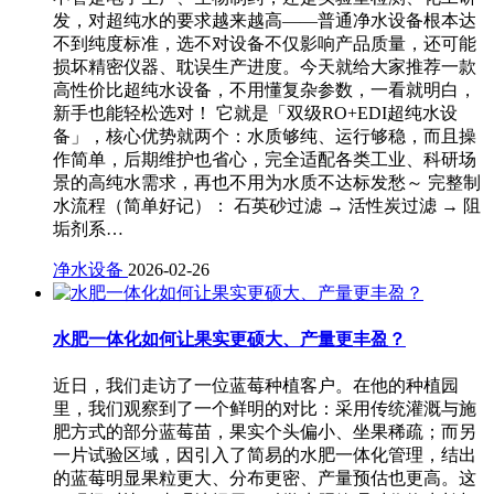
发，对超纯水的要求越来越高——普通净水设备根本达
不到纯度标准，选不对设备不仅影响产品质量，还可能
损坏精密仪器、耽误生产进度。今天就给大家推荐一款
高性价比超纯水设备，不用懂复杂参数，一看就明白，
新手也能轻松选对！ 它就是「双级RO+EDI超纯水设
备」，核心优势就两个：水质够纯、运行够稳，而且操
作简单，后期维护也省心，完全适配各类工业、科研场
景的高纯水需求，再也不用为水质不达标发愁～ 完整制
水流程（简单好记）： 石英砂过滤 → 活性炭过滤 → 阻
垢剂系…
净水设备
2026-02-26
水肥一体化如何让果实更硕大、产量更丰盈？
近日，我们走访了一位蓝莓种植客户。在他的种植园
里，我们观察到了一个鲜明的对比：采用传统灌溉与施
肥方式的部分蓝莓苗，果实个头偏小、坐果稀疏；而另
一片试验区域，因引入了简易的水肥一体化管理，结出
的蓝莓明显果粒更大、分布更密、产量预估也更高。这