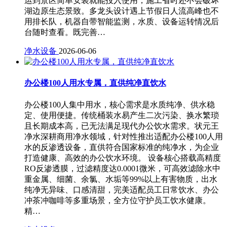
运到景区简单安装就能投入使用，施工省时还不会破坏
湖边原生态景致。多龙头设计遇上节假日人流高峰也不
用排长队，机器自带智能监测，水质、设备运转情况后
台随时查看。既完善…
净水设备
2026-06-06
办公楼100人用水专属，直供纯净直饮水
办公楼100人集中用水，核心需求是水质纯净、供水稳
定、使用便捷。传统桶装水易产生二次污染、换水繁琐
且长期成本高，已无法满足现代办公饮水需求。状元王
净水深耕商用净水领域，针对性推出适配办公楼100人用
水的反渗透设备，直供符合国家标准的纯净水，为企业
打造健康、高效的办公饮水环境。 设备核心搭载高精度
RO反渗透膜，过滤精度达0.0001微米，可高效滤除水中
重金属、细菌、余氯、水垢等99%以上有害物质，出水
纯净无异味、口感清甜，完美适配员工日常饮水、办公
冲茶冲咖啡等多重场景，全方位守护员工饮水健康。
精…