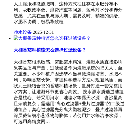
人工灌溉和撒施肥料。这种方式往往存在水肥分布不
均、吸收效率低、浪费严重等问题。蓝莓对水分和养分
敏感，尤其在坐果与膨大期，需要及时、精准的供给。
水肥不协调，极易导致植…
净水设备
2025-12-31
大棚番茄种植该怎么选择过滤设备？
大棚番茄根系敏感、需肥需水精准，灌溉水质直接影响
果实品质与产量，过滤设备作为灌溉系统的把关人，至
关重要。不少种植户因选型不当导致滴灌堵塞、水肥不
均，影响番茄长势。掌握科学选型方法可规避风险，而
状元王能结合您的番茄种植场景，量身打造一套完整用
水方案，让灌溉环节更省心高效。 按水源水质选过滤组
合是核心。若采用河水、池塘水等露天水源，含沙量高
且杂质复杂，需选用“离心过滤器+叠片过滤器”的二级过
滤组合，离心过滤器先分离大颗粒泥沙，叠片过滤器再
深层截留细小悬浮物与胶体；若使用井水等洁净水源，
可选用高精度网…