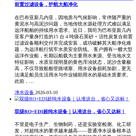
前置过滤设备，护航大船净化
在巴布亚新几内亚，因地质与气候影响，常伴随严重的
黄泥水与高泥沙问题，当地传统水源处理方式难以满足
远洋船舶的持续用水需求。近日，我司为巴布亚新几内
亚客户量身打造的15 台 4 吨级石英砂 + 活性炭复合前置
过滤设备顺利交付并完成安装，成功破解其大船净化难
题，为远洋航行筑牢水质安全防线。 客户拥有一艘大型
远洋作业船，长期以船载为主要用水来源。受当地水文
特征影响，水质呈现明显的黄色浑浊状态，泥沙含量极
高，不仅导致船舶管路堵塞、用水设备损耗加剧，更无
法满足船员生活用水与作业辅助用水的基础水质要求。
此前，…
净水设备
2026-03-10
双级RO+EDI超纯水设备｜认准这台，省心又达标！
不管是电子生产、生物制药，还是实验室检测、化工研
发，对超纯水的要求越来越高——普通净水设备根本达