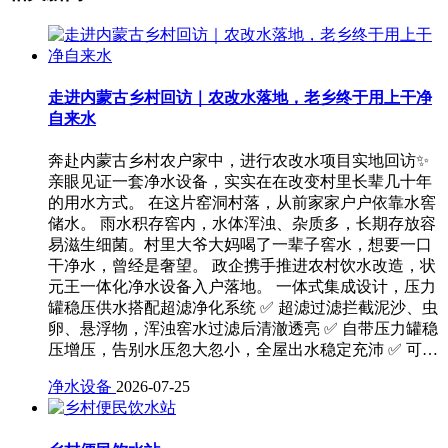
走进内蒙古乡村回访｜农改水落地，老乡终于用上干净
自来水
奔赴内蒙古乡村农户家中，进行农改水项目实地回访✨
亲眼见证一套净水设备，实实在在改变村里长辈几十年
的用水方式。 在这片窑洞村落，从前家家户户依靠水窖
储水。 雨水积存窖内，水体浑浊、杂质多，长期存放容
易滋生细菌。村里大爷大妈喝了一辈子窖水，想要一口
干净水，曾经是奢望。 政企携手推进农村饮水改造，状
元王一体化净水设备入户落地。 一体式集成设计，压力
罐稳压供水搭配超滤净化系统 ✅ 超滤过滤拦截泥沙、虫
卵、悬浮物，浑浊窖水过滤后清澈透亮 ✅ 自带压力罐稳
压增压，告别水压忽大忽小，全屋出水稳定充沛 ✅ 可…
净水设备
2026-07-25