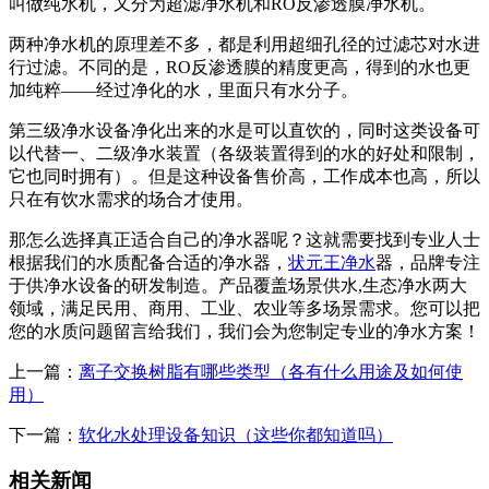
叫做纯水机，又分为超滤净水机和RO反渗透膜净水机。
两种净水机的原理差不多，都是利用超细孔径的过滤芯对水进
行过滤。不同的是，RO反渗透膜的精度更高，得到的水也更
加纯粹——经过净化的水，里面只有水分子。
第三级净水设备净化出来的水是可以直饮的，同时这类设备可
以代替一、二级净水装置（各级装置得到的水的好处和限制，
它也同时拥有）。但是这种设备售价高，工作成本也高，所以
只在有饮水需求的场合才使用。
那怎么选择真正适合自己的净水器呢？这就需要找到专业人士
根据我们的水质配备合适的净水器，
状元王净水
器，品牌专注
于供净水设备的研发制造。产品覆盖场景供水,生态净水两大
领域，满足民用、商用、工业、农业等多场景需求。您可以把
您的水质问题留言给我们，我们会为您制定专业的净水方案！
上一篇：
离子交换树脂有哪些类型（各有什么用途及如何使
用）
下一篇：
软化水处理设备知识（这些你都知道吗）
相关新闻