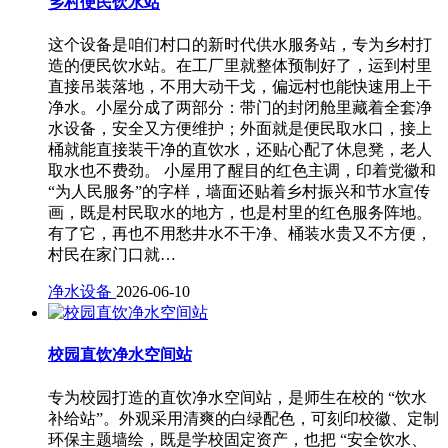
乡村便民饮水站
这个设备是咱们村口的新时代供水服务站，专为乡村打
造的便民饮水站。在工厂里就整体预制好了，运到村里
直接吊装落地，不用大动干戈，偏远村也能快速用上干
净水。小屋分成了两部分：带门的封闭舱里藏着全套净
水设备，安全又方便维护；外面就是便民取水口，接上
桶就能直接装干净的直饮水，还贴心配了休息凳，老人
取水也不费劲。 小屋用了醒目的红色主调，印着党徽和
“为人民服务”的字样，墙面还贴着乡村振兴和节水宣传
画，既是村民取水的地方，也是村里的红色服务阵地。
有了它，再也不用愁井水不干净、桶装水贵又不方便，
村民在家门口就…
净水设备
2026-06-10
校园直饮净水空间站
专为校园打造的直饮净水空间站，是师生在校的 “饮水
补给站”。外观采用清爽的白绿配色，可刻印校徽、定制
环保主题墙绘，既是学校固定资产，也把 “安全饮水、