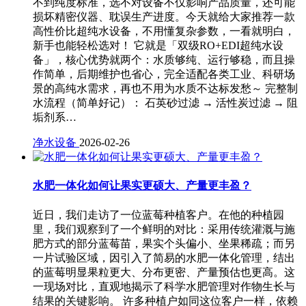
不到纯度标准，选不对设备不仅影响产品质量，还可能
损坏精密仪器、耽误生产进度。今天就给大家推荐一款
高性价比超纯水设备，不用懂复杂参数，一看就明白，
新手也能轻松选对！ 它就是「双级RO+EDI超纯水设
备」，核心优势就两个：水质够纯、运行够稳，而且操
作简单，后期维护也省心，完全适配各类工业、科研场
景的高纯水需求，再也不用为水质不达标发愁～ 完整制
水流程（简单好记）： 石英砂过滤 → 活性炭过滤 → 阻
垢剂系…
净水设备
2026-02-26
水肥一体化如何让果实更硕大、产量更丰盈？
近日，我们走访了一位蓝莓种植客户。在他的种植园
里，我们观察到了一个鲜明的对比：采用传统灌溉与施
肥方式的部分蓝莓苗，果实个头偏小、坐果稀疏；而另
一片试验区域，因引入了简易的水肥一体化管理，结出
的蓝莓明显果粒更大、分布更密、产量预估也更高。这
一现场对比，直观地揭示了科学水肥管理对作物生长与
结果的关键影响。 许多种植户如同这位客户一样，依赖