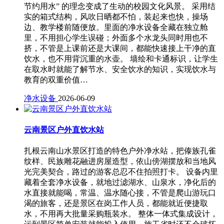
节约用水” 的理念变成了生动的校园文化风景。 采用结
实的箱式结构，风吹日晒都不怕，装起来也快，操场
边、教学楼前随便放。里面的净水设备全藏在独立舱
里，不用担心学生误碰；外面多个水龙头同时用也不
挤，不管是上课前还是大课间，都能快速接上干净的直
饮水，也不用背沉重的水壶。 墙绘和卡通标识，让学生
在取水时就能了解节水、安全饮水的知识，实现饮水与
教育的双重价值…
净水设备
2026-06-09
云南景区户外直饮水站
扎根云南山水景区打造的特色户外净水站，把傣族孔雀
纹样、民族雕花融进房屋造型，依山傍湖摆放和当地风
光完美契合，路过的游客总忍不住拍照打卡。 设备内里
藏着全套净水设备，就地过滤湖水、山泉水，净化后的
水直接就能喝，常温、温水随心接，不管是爬山游玩口
渴的旅客，还是景区在岗工作人员，都能就近便捷取
水，不用再大批量采购瓶装水。 整体一体式集成设计，