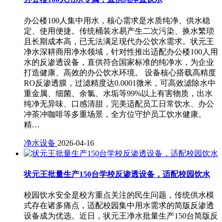
办公楼100人集中用水，核心需求是水质纯净、供水稳
定、使用便捷。传统桶装水易产生二次污染、换水繁琐
且长期成本高，已无法满足现代办公饮水需求。状元王
净水深耕商用净水领域，针对性推出适配办公楼100人用
水的反渗透设备，直供符合国家标准的纯净水，为企业
打造健康、高效的办公饮水环境。 设备核心搭载高精度
RO反渗透膜，过滤精度达0.0001微米，可高效滤除水中
重金属、细菌、余氯、水垢等99%以上有害物质，出水
纯净无异味、口感清甜，完美适配员工日常饮水、办公
冲茶冲咖啡等多重场景，全方位守护员工饮水健康。
精…
净水设备
2026-04-16
状元王批量生产150台学校反渗透设备，适配校园饮水
校园饮水安全是校方重点关注的民生问题，传统供水模
式存在诸多痛点，适配校园集中用水需求的简版反渗透
设备成为优选。近日，状元王净水批量生产150台简版反