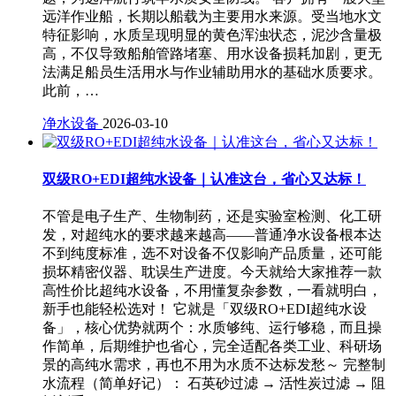
远洋作业船，长期以船载为主要用水来源。受当地水文
特征影响，水质呈现明显的黄色浑浊状态，泥沙含量极
高，不仅导致船舶管路堵塞、用水设备损耗加剧，更无
法满足船员生活用水与作业辅助用水的基础水质要求。
此前，…
净水设备
2026-03-10
双级RO+EDI超纯水设备｜认准这台，省心又达标！
不管是电子生产、生物制药，还是实验室检测、化工研
发，对超纯水的要求越来越高——普通净水设备根本达
不到纯度标准，选不对设备不仅影响产品质量，还可能
损坏精密仪器、耽误生产进度。今天就给大家推荐一款
高性价比超纯水设备，不用懂复杂参数，一看就明白，
新手也能轻松选对！ 它就是「双级RO+EDI超纯水设
备」，核心优势就两个：水质够纯、运行够稳，而且操
作简单，后期维护也省心，完全适配各类工业、科研场
景的高纯水需求，再也不用为水质不达标发愁～ 完整制
水流程（简单好记）： 石英砂过滤 → 活性炭过滤 → 阻