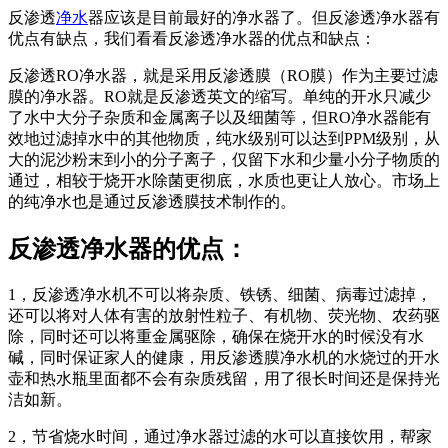
反渗透
净水
器应该是目前最好的净水器了。但反渗透净水器有
优点有缺点，我们看看反渗透净水器的优点和缺点：
反渗透RO净水器，就是采用反渗透膜（RO膜）作为主要过滤
膜的净水器。RO就是反渗透英文的缩写。单纯的开水只减少
了水中大分子杂质和金属离子以及细菌等，但RO净水器能有
效地过滤掉水中的其他物质，纯水级别可以达到PPM级别，从
大的泥沙粉末到小的分子离子，仅留下水和少量小分子物质的
通过，相较于烧开水除菌更彻底，水质也更让人放心。市场上
的纯净水也是通过反渗透膜技术制作的。
反渗透净水器的优点：
1，反渗透净水机不可以将杂质、铁锈、细菌、病毒过滤掉，
还可以将对人体有害的放射性粒子、有机物、荧光物、农药驱
除，同时还可以将重金属驱除，确保在烧开水的时候没有水
碱，同时保证家人的健康，用反渗透膜净水机的水烧过的开水
壶和热水瓶里面都不会有杂质残留，用了很长时间还是保持光
洁如新。
2，节省烧水时间，通过净水器过滤的水可以直接饮用，帮家