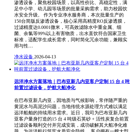
渗透设备，聚焦校园场景，以高性价比、高稳定性，满
足中小学、幼儿园等场景的批量采购需求，助力校园饮
水安全升级。 作为专业净水服务商，本次批量生产的
150台简版反渗透设备，核心采用高精度RO反渗透膜，
过滤精度达0.0001微米，可高效滤除水中重金属、细
菌、余氯等99%以上有害物质，出水直饮符合国家卫生
标准，适配学生成长需求，同时简化冗余功能，兼顾实
用与性…
净水设备
2026-04-13
远洋净水方案落地｜巴布亚新几内亚客户定制 15 台 4 吨
前置过滤设备，护航大船净化
在巴布亚新几内亚，因地质与气候影响，常伴随严重的
黄泥水与高泥沙问题，当地传统水源处理方式难以满足
远洋船舶的持续用水需求。近日，我司为巴布亚新几内
亚客户量身打造的15 台 4 吨级石英砂 + 活性炭复合前置
过滤设备顺利交付并完成安装，成功破解其大船净化难
题，为远洋航行筑牢水质安全防线。 客户拥有一艘大型