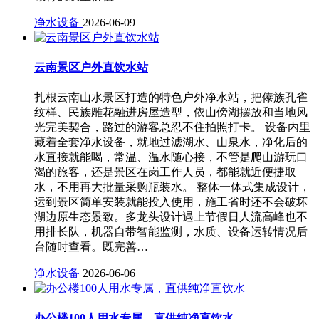
净水设备
2026-06-09
云南景区户外直饮水站
扎根云南山水景区打造的特色户外净水站，把傣族孔雀
纹样、民族雕花融进房屋造型，依山傍湖摆放和当地风
光完美契合，路过的游客总忍不住拍照打卡。 设备内里
藏着全套净水设备，就地过滤湖水、山泉水，净化后的
水直接就能喝，常温、温水随心接，不管是爬山游玩口
渴的旅客，还是景区在岗工作人员，都能就近便捷取
水，不用再大批量采购瓶装水。 整体一体式集成设计，
运到景区简单安装就能投入使用，施工省时还不会破坏
湖边原生态景致。多龙头设计遇上节假日人流高峰也不
用排长队，机器自带智能监测，水质、设备运转情况后
台随时查看。既完善…
净水设备
2026-06-06
办公楼100人用水专属，直供纯净直饮水