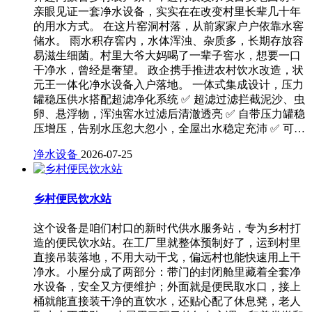
亲眼见证一套净水设备，实实在在改变村里长辈几十年
的用水方式。 在这片窑洞村落，从前家家户户依靠水窖
储水。 雨水积存窖内，水体浑浊、杂质多，长期存放容
易滋生细菌。村里大爷大妈喝了一辈子窖水，想要一口
干净水，曾经是奢望。 政企携手推进农村饮水改造，状
元王一体化净水设备入户落地。 一体式集成设计，压力
罐稳压供水搭配超滤净化系统 ✅ 超滤过滤拦截泥沙、虫
卵、悬浮物，浑浊窖水过滤后清澈透亮 ✅ 自带压力罐稳
压增压，告别水压忽大忽小，全屋出水稳定充沛 ✅ 可…
净水设备
2026-07-25
乡村便民饮水站
这个设备是咱们村口的新时代供水服务站，专为乡村打
造的便民饮水站。在工厂里就整体预制好了，运到村里
直接吊装落地，不用大动干戈，偏远村也能快速用上干
净水。小屋分成了两部分：带门的封闭舱里藏着全套净
水设备，安全又方便维护；外面就是便民取水口，接上
桶就能直接装干净的直饮水，还贴心配了休息凳，老人