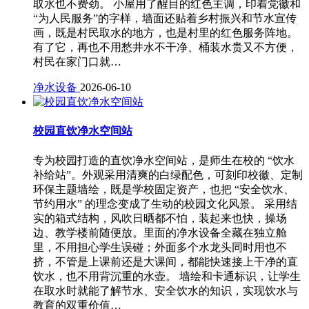
取水也不费劲。 小屋用了醒目的红色主调，印着党徽和
“为人民服务”的字样，墙面还贴着乡村振兴和节水宣传
画，既是村民取水的地方，也是村里的红色服务阵地。
有了它，再也不用愁井水不干净、桶装水贵又不方便，
村民在家门口就…
净水设备
2026-06-10
校园直饮净水空间站
专为校园打造的直饮净水空间站，是师生在校的 “饮水
补给站”。外观采用清爽的白绿配色，可刻印校徽、定制
环保主题墙绘，既是学校固定资产，也把 “安全饮水、
节约用水” 的理念变成了生动的校园文化风景。 采用结
实的箱式结构，风吹日晒都不怕，装起来也快，操场
边、教学楼前随便放。里面的净水设备全藏在独立舱
里，不用担心学生误碰；外面多个水龙头同时用也不
挤，不管是上课前还是大课间，都能快速接上干净的直
饮水，也不用背沉重的水壶。 墙绘和卡通标识，让学生
在取水时就能了解节水、安全饮水的知识，实现饮水与
教育的双重价值…