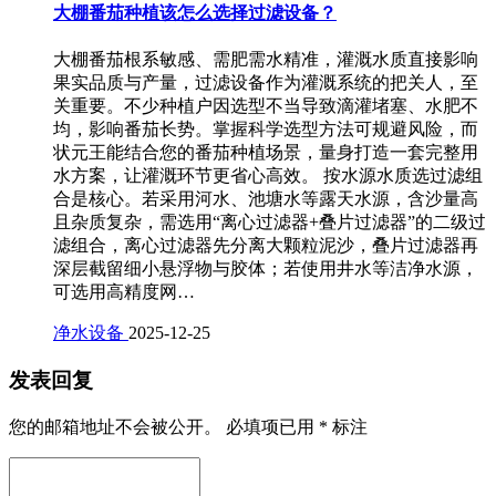
大棚番茄种植该怎么选择过滤设备？
大棚番茄根系敏感、需肥需水精准，灌溉水质直接影响
果实品质与产量，过滤设备作为灌溉系统的把关人，至
关重要。不少种植户因选型不当导致滴灌堵塞、水肥不
均，影响番茄长势。掌握科学选型方法可规避风险，而
状元王能结合您的番茄种植场景，量身打造一套完整用
水方案，让灌溉环节更省心高效。 按水源水质选过滤组
合是核心。若采用河水、池塘水等露天水源，含沙量高
且杂质复杂，需选用“离心过滤器+叠片过滤器”的二级过
滤组合，离心过滤器先分离大颗粒泥沙，叠片过滤器再
深层截留细小悬浮物与胶体；若使用井水等洁净水源，
可选用高精度网…
净水设备
2025-12-25
发表回复
您的邮箱地址不会被公开。
必填项已用
*
标注