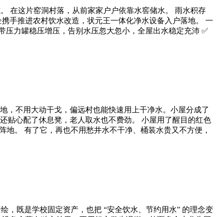
。 在这片窑洞村落，从前家家户户依靠水窖储水。 雨水积存
企携手推进农村饮水改造，状元王一体化净水设备入户落地。 一
自带压力罐稳压增压，告别水压忽大忽小，全屋出水稳定充沛 ✅
地，不用大动干戈，偏远村也能快速用上干净水。小屋分成了
还贴心配了休息凳，老人取水也不费劲。 小屋用了醒目的红色
阵地。 有了它，再也不用愁井水不干净、桶装水贵又不方便，
绘，既是学校固定资产，也把 “安全饮水、节约用水” 的理念变