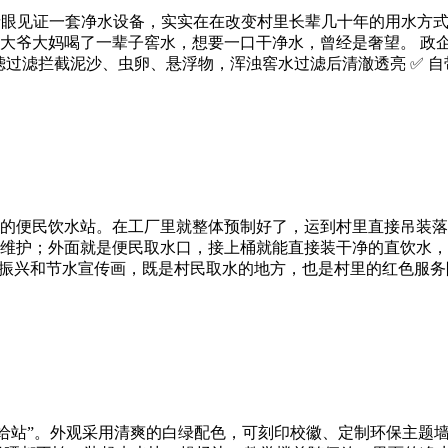
亲眼见证一套净水设备，实实在在改变村里长辈几十年的用水方式
大爷大妈喝了一辈子窖水，想要一口干净水，曾经是奢望。 政
滤过滤拦截泥沙、虫卵、悬浮物，浑浊窖水过滤后清澈透亮 ✅ 
的便民饮水站。在工厂里就整体预制好了，运到村里直接吊装落
维护；外面就是便民取水口，接上桶就能直接装干净的直饮水，
村振兴和节水宣传画，既是村民取水的地方，也是村里的红色服务
给站”。外观采用清爽的白绿配色，可刻印校徽、定制环保主题墙