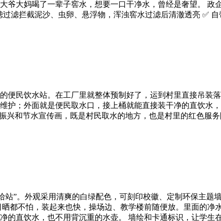
大爷大妈喝了一辈子窖水，想要一口干净水，曾经是奢望。 政
滤过滤拦截泥沙、虫卵、悬浮物，浑浊窖水过滤后清澈透亮 ✅ 
的便民饮水站。在工厂里就整体预制好了，运到村里直接吊装落
维护；外面就是便民取水口，接上桶就能直接装干净的直饮水，
村振兴和节水宣传画，既是村民取水的地方，也是村里的红色服务
给站”。外观采用清爽的白绿配色，可刻印校徽、定制环保主题墙
日晒都不怕，装起来也快，操场边、教学楼前随便放。里面的净
净的直饮水，也不用背沉重的水壶。 墙绘和卡通标识，让学生