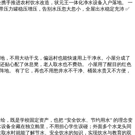
企携手推进农村饮水改造，状元王一体化净水设备入户落地。 一
自带压力罐稳压增压，告别水压忽大忽小，全屋出水稳定充沛 ✅
地，不用大动干戈，偏远村也能快速用上干净水。小屋分成了
还贴心配了休息凳，老人取水也不费劲。 小屋用了醒目的红色
阵地。 有了它，再也不用愁井水不干净、桶装水贵又不方便，
绘，既是学校固定资产，也把 “安全饮水、节约用水” 的理念变
水设备全藏在独立舱里，不用担心学生误碰；外面多个水龙头同
在取水时就能了解节水、安全饮水的知识，实现饮水与教育的双