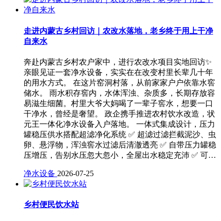
走进内蒙古乡村回访｜农改水落地，老乡终于用上干净
自来水
奔赴内蒙古乡村农户家中，进行农改水项目实地回访✨
亲眼见证一套净水设备，实实在在改变村里长辈几十年
的用水方式。 在这片窑洞村落，从前家家户户依靠水窖
储水。 雨水积存窖内，水体浑浊、杂质多，长期存放容
易滋生细菌。村里大爷大妈喝了一辈子窖水，想要一口
干净水，曾经是奢望。 政企携手推进农村饮水改造，状
元王一体化净水设备入户落地。 一体式集成设计，压力
罐稳压供水搭配超滤净化系统 ✅ 超滤过滤拦截泥沙、虫
卵、悬浮物，浑浊窖水过滤后清澈透亮 ✅ 自带压力罐稳
压增压，告别水压忽大忽小，全屋出水稳定充沛 ✅ 可…
净水设备
2026-07-25
乡村便民饮水站