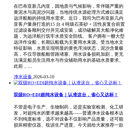
在巴布亚新几内亚，因地质与气候影响，常伴随严重的
黄泥水与高泥沙问题，当地传统水源处理方式难以满足
远洋船舶的持续用水需求。近日，我司为巴布亚新几内
亚客户量身打造的15 台 4 吨级石英砂 + 活性炭复合前置
过滤设备顺利交付并完成安装，成功破解其大船净化难
题，为远洋航行筑牢水质安全防线。 客户拥有一艘大型
远洋作业船，长期以船载为主要用水来源。受当地水文
特征影响，水质呈现明显的黄色浑浊状态，泥沙含量极
高，不仅导致船舶管路堵塞、用水设备损耗加剧，更无
法满足船员生活用水与作业辅助用水的基础水质要求。
此前，…
净水设备
2026-03-10
双级RO+EDI超纯水设备｜认准这台，省心又达标！
不管是电子生产、生物制药，还是实验室检测、化工研
发，对超纯水的要求越来越高——普通净水设备根本达
不到纯度标准，选不对设备不仅影响产品质量，还可能
损坏精密仪器、耽误生产进度。今天就给大家推荐一款