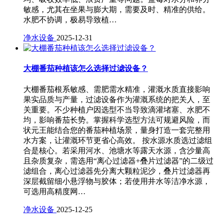
敏感，尤其在坐果与膨大期，需要及时、精准的供给。
水肥不协调，极易导致植…
净水设备
2025-12-31
大棚番茄种植该怎么选择过滤设备？
大棚番茄根系敏感、需肥需水精准，灌溉水质直接影响
果实品质与产量，过滤设备作为灌溉系统的把关人，至
关重要。不少种植户因选型不当导致滴灌堵塞、水肥不
均，影响番茄长势。掌握科学选型方法可规避风险，而
状元王能结合您的番茄种植场景，量身打造一套完整用
水方案，让灌溉环节更省心高效。 按水源水质选过滤组
合是核心。若采用河水、池塘水等露天水源，含沙量高
且杂质复杂，需选用“离心过滤器+叠片过滤器”的二级过
滤组合，离心过滤器先分离大颗粒泥沙，叠片过滤器再
深层截留细小悬浮物与胶体；若使用井水等洁净水源，
可选用高精度网…
净水设备
2025-12-25