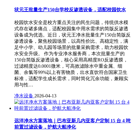
状元王批量生产150台学校反渗透设备，适配校园饮水
校园饮水安全是校方重点关注的民生问题，传统供水模
式存在诸多痛点，适配校园集中用水需求的简版反渗透
设备成为优选。近日，状元王净水批量生产150台简版反
渗透设备，聚焦校园场景，以高性价比、高稳定性，满
足中小学、幼儿园等场景的批量采购需求，助力校园饮
水安全升级。 作为专业净水服务商，本次批量生产的
150台简版反渗透设备，核心采用高精度RO反渗透膜，
过滤精度达0.0001微米，可高效滤除水中重金属、细
菌、余氯等99%以上有害物质，出水直饮符合国家卫生
标准，适配学生成长需求，同时简化冗余功能，兼顾实
用与性…
净水设备
2026-04-13
远洋净水方案落地｜巴布亚新几内亚客户定制 15 台 4 吨
前置过滤设备，护航大船净化