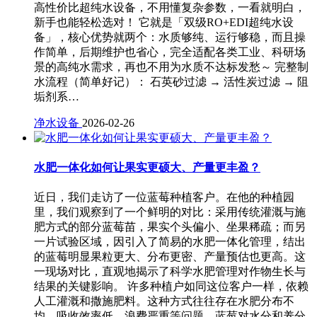
高性价比超纯水设备，不用懂复杂参数，一看就明白，
新手也能轻松选对！ 它就是「双级RO+EDI超纯水设
备」，核心优势就两个：水质够纯、运行够稳，而且操
作简单，后期维护也省心，完全适配各类工业、科研场
景的高纯水需求，再也不用为水质不达标发愁～ 完整制
水流程（简单好记）： 石英砂过滤 → 活性炭过滤 → 阻
垢剂系…
净水设备
2026-02-26
水肥一体化如何让果实更硕大、产量更丰盈？
近日，我们走访了一位蓝莓种植客户。在他的种植园
里，我们观察到了一个鲜明的对比：采用传统灌溉与施
肥方式的部分蓝莓苗，果实个头偏小、坐果稀疏；而另
一片试验区域，因引入了简易的水肥一体化管理，结出
的蓝莓明显果粒更大、分布更密、产量预估也更高。这
一现场对比，直观地揭示了科学水肥管理对作物生长与
结果的关键影响。 许多种植户如同这位客户一样，依赖
人工灌溉和撒施肥料。这种方式往往存在水肥分布不
均、吸收效率低、浪费严重等问题。蓝莓对水分和养分