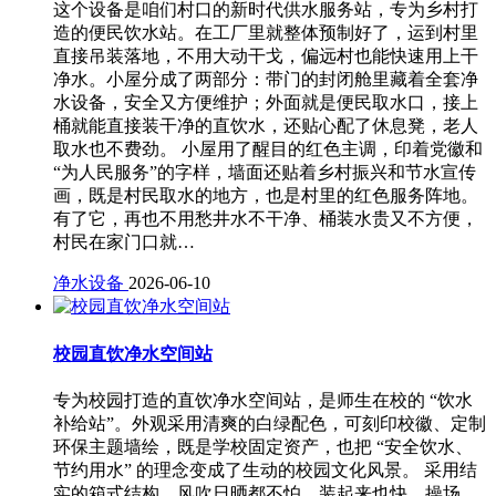
这个设备是咱们村口的新时代供水服务站，专为乡村打
造的便民饮水站。在工厂里就整体预制好了，运到村里
直接吊装落地，不用大动干戈，偏远村也能快速用上干
净水。小屋分成了两部分：带门的封闭舱里藏着全套净
水设备，安全又方便维护；外面就是便民取水口，接上
桶就能直接装干净的直饮水，还贴心配了休息凳，老人
取水也不费劲。 小屋用了醒目的红色主调，印着党徽和
“为人民服务”的字样，墙面还贴着乡村振兴和节水宣传
画，既是村民取水的地方，也是村里的红色服务阵地。
有了它，再也不用愁井水不干净、桶装水贵又不方便，
村民在家门口就…
净水设备
2026-06-10
校园直饮净水空间站
专为校园打造的直饮净水空间站，是师生在校的 “饮水
补给站”。外观采用清爽的白绿配色，可刻印校徽、定制
环保主题墙绘，既是学校固定资产，也把 “安全饮水、
节约用水” 的理念变成了生动的校园文化风景。 采用结
实的箱式结构，风吹日晒都不怕，装起来也快，操场