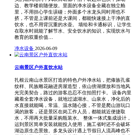
边、教学楼前随便放。里面的净水设备全藏在独立舱
里，不用担心学生误碰；外面多个水龙头同时用也不
挤，不管是上课前还是大课间，都能快速接上干净的直
饮水，也不用背沉重的水壶。 墙绘和卡通标识，让学生
在取水时就能了解节水、安全饮水的知识，实现饮水与
教育的双重价值…
净水设备
2026-06-09
云南景区户外直饮水站
扎根云南山水景区打造的特色户外净水站，把傣族孔雀
纹样、民族雕花融进房屋造型，依山傍湖摆放和当地风
光完美契合，路过的游客总忍不住拍照打卡。 设备内里
藏着全套净水设备，就地过滤湖水、山泉水，净化后的
水直接就能喝，常温、温水随心接，不管是爬山游玩口
渴的旅客，还是景区在岗工作人员，都能就近便捷取
水，不用再大批量采购瓶装水。 整体一体式集成设计，
运到景区简单安装就能投入使用，施工省时还不会破坏
湖边原生态景致。多龙头设计遇上节假日人流高峰也不